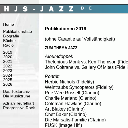
Home
Publikationen 2019
Publikationsliste
Biografie
(ohne Garantie auf Vollständigkeit)
Bücher
Radio
ZUM THEMA JAZZ:
2019
Albumdoppel:
2020
2021
Thelonious Monk vs. Ken Thomson (Fidel
2022
John Coltrane vs. Gallery Of Mites (Fideli
2023
2024
Porträt:
2025
Herbie Nichols (Fidelity)
2026
Weintraubs Syncopators (Fidelity)
Das Textarchiv
Pee Wee Russell (Clarino)
Die Musiktruhe
Charlie Mariano (Clarino)
Adrian Teufelhart
Coleman Hawkins (Clarino)
Progressive Rock
Art Blakey (Clarino)
Chet Baker (Clarino)
Die Marsalis-Familie (Clarino)
FUSK (Image Hifi)