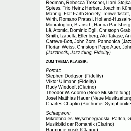
Redman, Rebecca Trescher, Harri Stojk
Spiess, Trio Heinz Herbert, Joachim Kühn,
Mahnig, Flat Earth Society, Tonwerkstat
Wirth, Romano Pratesi, Holland-Hussain-
Mouratoglou, Bransch, Hanna Paulsber
Lê, Atomic, Dominic Egli, Christoph Grab
Smith, Izabella Effenberg, Aki Takase, An
Carewe-Bott, John Zorn, Pannonica (Jazz
Florian Weiss, Christoph Pepe Auer, Jo
(Jazzthetik, Jazz thing, Fidelity)
ZUM THEMA KLASSIK:
Porträt:
Stephen Dodgson (Fidelity)
Viktor Ullmann (Fidelity)
Rudy Wiedoeft (Clarino)
Theodor W. Adorno (Neue Musikzeitung)
Josef Matthias Hauer (Neue Musikzeitun
Charles Chaplin (Bochumer Symphonike
Schlagwort:
Mikrotonales: Wyschnegradski, Partch, Ga
Musikbild der Romantik (Clarino)
Harmoniemusik (Clarino)