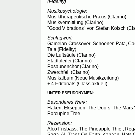
(Fidelity)
Musikpsychologie:
Musiktherapeutische Praxis (Clarino)
Musikvermittlung (Clarino)
"Good Vibrations" von Stefan Kölsch (Cla
Schlagwort:
Gamelan-Crossover: Schoener, Pata, Cage
Tala (Fidelity)
Die Luftsäule (Clarino)
Stadtpfeifer (Clarino)
Posaunenchor (Clarino)
Zwerchfell (Clarino)
Musikalbum (Neue Musikzeitung)
+ 4 Editorials (Class aktuell)
UNTER PSEUDONYMEN:
Besonderes Werk:
Haken, Ekseption, The Doors, The Mars V
Porcupine Tree
Rezension:
Alco Frisbass, The Pineapple Thief, Reg
Saga, All Traps On Earth, Kanaan, Hats O