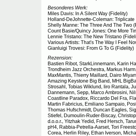
Besonderes Werk:
Miles Davis: In A Silent Way (Fidelity)
Holland-DeJohnette-Coleman: Triplicate (
Shelly Manne: The Three And The Two (F
Count Basie/Quincy Jones: One More Time
Lennie Tristano: The New Tristano (Fideli
Various Artists: That's The Way I Feel Now
Gianluigi Trovesi: From G To G (Fidelity)
Rezension:
Bastien Ribot, StarkLinnemann, Karin 
Trondheim Jazz Orchestra, Markus Harm
MaxMantis, Thierry Maillard, Dairo Miyam
Amazing Keystone Big Band, MHL BigBan
Strosahl, Tobias Wiklund, Iiro Rantala, Ju
Dannemann, Sepp, Marco Ambrosini, Ni
Coastline Paradox, Riccardo Del Fra, Flav
Martin Fabricius, Emiliano Sampaio, Pos
Thomas Hufschmidt, Duncan Eagles, Sig
Stiefel, Dumoulin-Ruder-Biscay, Christoph
d.o.o.r., Yitzhak Yedid, Fred Hersch, Tar
pH4, Rabbia-Petrella-Aarset, Tori Frees
Corea, Herlin Riley, Ethan Iverson, Mich