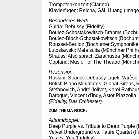
Trompetenkonzert (Clarino)
Klavierfugen: Reicha, Gál, Huang (Image 
Besonderes Werk:
Gulda: Debussy (Fidelity)
Boulez-Schostakowitsch-Brahms (Bochu
Boulez-Bloch-Schostakowitsch (Bochum
Roussel-Berlioz (Bochumer Symphonike
Lutoslawski: Mala suita (Münchner Philh
Strauss: Also sprach Zarathustra (Münch
Copland: Music For The Theatre (Münchn
Rezension:
Rossini, Strauss-Debussy-Ligeti, Varèse
British Piano Miniatures, Global Sirens
Stefanovich, André Jolivet, Karol Rathaus
Baroque, Vincent d'Indy, Astor Piazzolla
(Fidelity, Das Orchester)
ZUM THEMA ROCK:
Albumdoppel:
Deep Purple vs. Tribute to Deep Purple (F
Velvet Underground vs. Fauré Quartet (Fi
Yes vs. Yes (Fidelity)