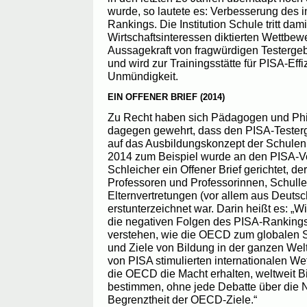
wurde, so lautete es: Verbesserung des i
Rankings. Die Institution Schule tritt dam
Wirtschaftsinteressen diktierten Wettbewer
Aussagekraft von fragwürdigen Testerge
und wird zur Trainingsstätte für PISA-Effi
Unmündigkeit.
EIN OFFENER BRIEF (2014)
Zu Recht haben sich Pädagogen und Ph
dagegen gewehrt, dass den PISA-Testerg
auf das Ausbildungskonzept der Schulen
2014 zum Beispiel wurde an den PISA-V
Schleicher ein Offener Brief gerichtet, d
Professoren und Professorinnen, Schull
Elternvertretungen (vor allem aus Deut
erstunterzeichnet war. Darin heißt es: „Wir 
die negativen Folgen des PISA-Rankings
verstehen, wie die OECD zum globalen Sc
und Ziele von Bildung in der ganzen Wel
von PISA stimulierten internationalen We
die OECD die Macht erhalten, weltweit Bi
bestimmen, ohne jede Debatte über die 
Begrenztheit der OECD-Ziele.“