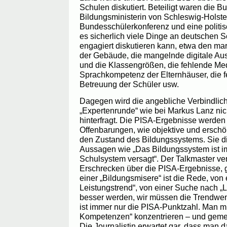
Schulen diskutiert. Beteiligt waren die B
Bildungsministerin von Schleswig-Holstein
Bundesschülerkonferenz und eine politisc
es sicherlich viele Dinge an deutschen 
engagiert diskutieren kann, etwa den m
der Gebäude, die mangelnde digitale Au
und die Klassengrößen, die fehlende Med
Sprachkompetenz der Elternhäuser, die 
Betreuung der Schüler usw.
Dagegen wird die angebliche Verbindlich
„Expertenrunde“ wie bei Markus Lanz ni
hinterfragt. Die PISA-Ergebnisse werden 
Offenbarungen, wie objektive und ersch
den Zustand des Bildungssystems. Sie di
Aussagen wie „Das Bildungssystem ist i
Schulsystem versagt“. Der Talkmaster ve
Erschrecken über die PISA-Ergebnisse, g
einer „Bildungsmisere“ ist die Rede, von
Leistungstrend“, von einer Suche nach „
besser werden, wir müssen die Trendwen
ist immer nur die PISA-Punktzahl. Man m
Kompetenzen“ konzentrieren – und gemein
Die Journalistin erwartet gar, dass man