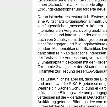
Ergebnisse der ersten PISA-Studie (2000
einen „Schock“ – man konstatierte allge
„Bildungskatastrophe“ und forderte neue 
Daran ist mehreres erstaunlich. Erstens,
eine Wirtschafts-Organisation anmaßt, „
von Jugendlichen „messen“ zu können –
internationalen Vergleich, völlig unabhä
Geschichte und Infrastruktur der einzeln
auch von Schulsystem, Bildungszielen un
nicht Pädagogen und Bildungsfachleute d
sondern Mathematiker und Statistiker. D
ganz offen rein kapitalistische Interesse
der Tests ist die Verbesserung von wirtsch
„Humankapital“, gekoppelt mit der Förde
Ökonomie-Zweigs, der den Staaten, Län
Hilfsmittel zur Hebung des PISA-Standard
Das Erstaunlichste aber ist, dass die Bil
und anderswo die PISA-Ergebnisse umg
Wahrheit in Sachen Schulbildung erklärt 
plötzlich alle Bildungsziele und pädago
vergessen ist die – gerade in Deutschl
Aufklärung geformte Bildungsidee vom
in den letzten 20 Jahren überhaupt noch e