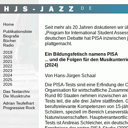
Home
Seit mehr als 20 Jahren diskutieren wir 
Publikationsliste
„Program for International Student Assess
Biografie
deutschen Debatte hat PISA inzwischen 
Bücher
plattgemacht.
Radio
2019
Ein Bildungsfetisch namens PISA
2020
... und die Folgen für den Musikunterri
2021
(2024)
2022
2023
Von Hans-Jürgen Schaal
2024
2025
2026
Die PISA-Tests sind eine Erfindung der 
Organisation für wirtschaftliche Zusamm
Das Textarchiv
Rund 80 Staaten nehmen inzwischen an 
Die Musiktruhe
Tests teil, die alle drei Jahre stattfind
Adrian Teufelhart
berufsrelevante Kompetenzen von 15-jäh
Progressive Rock
Schülern, speziell im Bereich Leseverst
Naturwissenschaften. Hauptverantwortlich
Tests ist Andreas Schleicher, ein deutsche