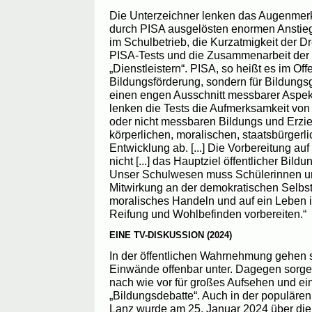
Die Unterzeichner lenken das Augenmer
durch PISA ausgelösten enormen Anstieg
im Schulbetrieb, die Kurzatmigkeit der D
PISA-Tests und die Zusammenarbeit der O
„Dienstleistern“. PISA, so heißt es im Offe
Bildungsförderung, sondern für Bildungs
einen engen Ausschnitt messbarer Aspekt
lenken die Tests die Aufmerksamkeit vo
oder nicht messbaren Bildungs­ und Erzi
körperlichen, moralischen, staatsbürgerl
Entwicklung ab. [...] Die Vorbereitung auf
nicht [...] das Hauptziel öffentlicher Bil
Unser Schulwesen muss Schülerinnen un
Mitwirkung an der demokratischen Selbs
moralisches Handeln und auf ein Leben i
Reifung und Wohlbefinden vorbereiten.“
EINE TV-DISKUSSION (2024)
In der öffentlichen Wahrnehmung gehen 
Einwände offenbar unter. Dagegen sorg
nach wie vor für großes Aufsehen und e
„Bildungsdebatte“. Auch in der populär
Lanz wurde am 25. Januar 2024 über di