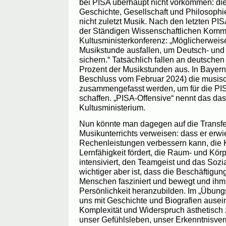
bei PISA überhaupt nicht vorkommen: die
Geschichte, Gesellschaft und Philosophie,
nicht zuletzt Musik. Nach den letzten P
der Ständigen Wissenschaftlichen Komm
Kultusministerkonferenz: „Möglicherweis
Musikstunde ausfallen, um Deutsch- un
sichern.“ Tatsächlich fallen an deutsche
Prozent der Musikstunden aus. In Bayern
Beschluss vom Februar 2024) die musis
zusammengefasst werden, um für die PIS
schaffen. „PISA-Offensive“ nennt das da
Kultusministerium.
Nun könnte man dagegen auf die Transfe
Musikunterrichts verweisen: dass er er
Rechenleistungen verbessern kann, die 
Lernfähigkeit fördert, die Raum- und K
intensiviert, den Teamgeist und das Sozia
wichtiger aber ist, dass die Beschäftigu
Menschen fasziniert und bewegt und ihm d
Persönlichkeit heranzubilden. Im „Übungs
uns mit Geschichte und Biografien ausein
Komplexität und Widerspruch ästhetisch z
unser Gefühlsleben, unser Erkenntnisve