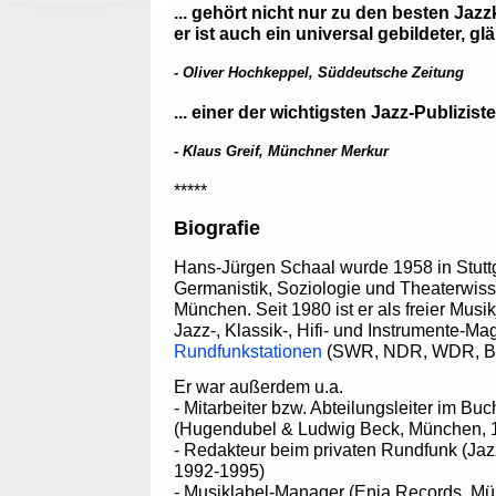
... gehört nicht nur zu den besten Jaz
er ist auch ein universal gebildeter, glä
- Oliver Hochkeppel, Süddeutsche Zeitung
... einer der wichtigsten Jazz-Publizis
- Klaus Greif, Münchner Merkur
*****
Biografie
Hans-Jürgen Schaal wurde 1958 in Stuttg
Germanistik, Soziologie und Theaterwis
München. Seit 1980 ist er als freier Musikj
Jazz-, Klassik-, Hifi- und Instrumente-M
Rundfunkstationen
(SWR, NDR, WDR, BR
Er war außerdem u.a.
- Mitarbeiter bzw. Abteilungsleiter im Bu
(Hugendubel & Ludwig Beck, München, 
- Redakteur beim privaten Rundfunk (Ja
1992-1995)
- Musiklabel-Manager (Enja Records, M