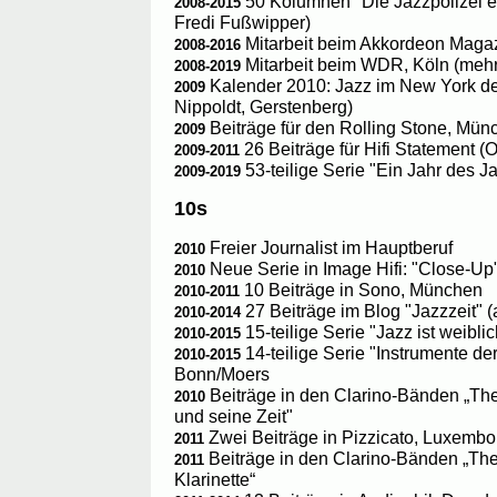
50 Kolumnen "Die Jazzpolizei ermi
2008-2015
Fredi Fußwipper)
Mitarbeit beim Akkordeon Magaz
2008-2016
Mitarbeit beim WDR, Köln (meh
2008-2019
Kalender 2010: Jazz im New York de
2009
Nippoldt, Gerstenberg)
Beiträge für den Rolling Stone, Mün
2009
26 Beiträge für Hifi Statement (
2009-2011
53-teilige Serie "Ein Jahr des Ja
2009-2019
10s
Freier Journalist im Hauptberuf
2010
Neue Serie in Image Hifi: "Close-Up
2010
10 Beiträge in Sono, München
2010-2011
27 Beiträge im Blog "Jazzzeit" (
2010-2014
15-teilige Serie "Jazz ist weiblic
2010-2015
14-teilige Serie "Instrumente der
2010-2015
Bonn/Moers
Beiträge in den Clarino-Bänden „Th
2010
und seine Zeit"
Zwei Beiträge in Pizzicato, Luxembo
2011
Beiträge in den Clarino-Bänden „T
2011
Klarinette“