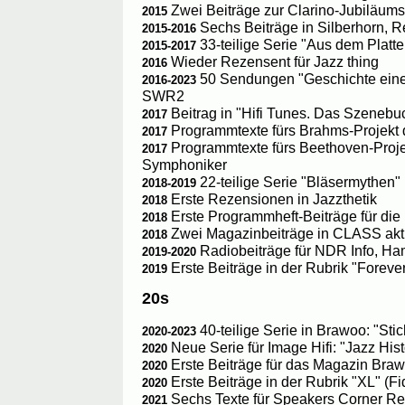
Zwei Beiträge zur Clarino-Jubiläu
2015
Sechs Beiträge in Silberhorn, 
2015-2016
33-teilige Serie "Aus dem Platte
2015-2017
Wieder Rezensent für Jazz thing
2016
50 Sendungen "Geschichte eine
2016-2023
SWR2
Beitrag in "Hifi Tunes. Das Szenebu
2017
Programmtexte fürs Brahms-Projekt
2017
Programmtexte fürs Beethoven-Proj
2017
Symphoniker
22-teilige Serie "Bläsermythen" 
2018-2019
Erste Rezensionen in Jazzthetik
2018
Erste Programmheft-Beiträge für di
2018
Zwei Magazinbeiträge in CLASS akt
2018
Radiobeiträge für NDR Info, H
2019-2020
Erste Beiträge in der Rubrik "Forever
2019
20s
40-teilige Serie in Brawoo: "Sti
2020-2023
Neue Serie für Image Hifi: "Jazz Hist
2020
Erste Beiträge für das Magazin Bra
2020
Erste Beiträge in der Rubrik "XL" (Fid
2020
Sechs Texte für Speakers Corner Rec
2021