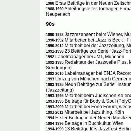
Erste Beiträge in der Neuen Zeitschri
1988
Abteilungsleiter Tonträger, Fi
1988-1990
Neuperlach
90s
Jazzrezensent beim Wiener, M
1990-1992
Mitarbeiter bei „Jazz is Beck“,
1990-1992
Mitarbeit bei der Jazzzeitung,
1990-2014
23 Beiträge zur Serie "Jazz-Port
1991-1998
Labelmanager bei JMT, München
1992
Redakteur der Jazzwelle Plus, 
1992-1995
Sendungen)
Labelmanager bei ENJA Recor
1992-2010
Umzug von München nach Germeri
1993
Neun Beiträge zur Serie "Instru
1993-1995
(Jazzzeitung)
Mitarbeit beim Jüdischen Kalen
1993-1995
Beiträge für Body & Soul (Poly
1993-1995
Mitarbeit bei Fono Forum, wech
1993-2009
Mitarbeit bei Jazz thing, Köln
1993-2011
Erster Beitrag in der Neuen Musikz
1994
Beiträge in Buchkultur, Wien
1994-1996
13 Beiträge fürs JazzFest Berli
1994-1999