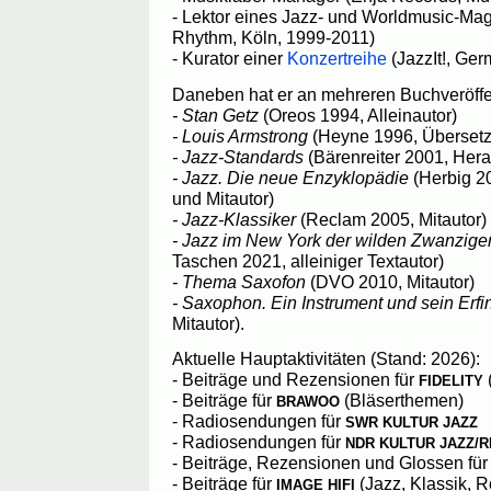
- Lektor eines Jazz- und Worldmusic-Mag
Rhythm, Köln, 1999-2011)
- Kurator einer
Konzertreihe
(JazzIt!, Ger
Daneben hat er an mehreren Buchveröffen
- Stan Getz
(Oreos 1994, Alleinautor)
- Louis Armstrong
(Heyne 1996, Übersetz
- Jazz-Standards
(Bärenreiter 2001, Her
- Jazz. Die neue Enzyklopädie
(Herbig 20
und Mitautor)
- Jazz-Klassiker
(Reclam 2005, Mitautor)
- Jazz im New York der wilden Zwanzige
Taschen 2021, alleiniger Textautor)
- Thema Saxofon
(DVO 2010, Mitautor)
- Saxophon. Ein Instrument und sein Erfi
Mitautor).
Aktuelle Hauptaktivitäten (Stand: 2026):
- Beiträge und Rezensionen für
FIDELITY
- Beiträge für
(Bläserthemen)
BRAWOO
- Radiosendungen für
SWR KULTUR JAZZ
- Radiosendungen für
NDR KULTUR JAZZ/R
- Beiträge, Rezensionen und Glossen fü
- Beiträge für
(Jazz, Klassik, R
IMAGE HIFI