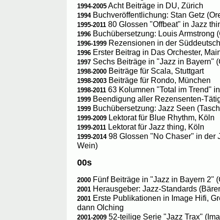
Acht Beiträge in DU, Zürich
1994-2005
Buchveröffentlichung: Stan Getz (Or
1994
80 Glossen "Offbeat" in Jazz thin
1995-2011
Buchübersetzung: Louis Armstrong (
1996
Rezensionen in der Süddeutsch
1996-1999
Erster Beitrag in Das Orchester, Mai
1996
Sechs Beiträge in "Jazz in Bayern" (
1997
Beiträge für Scala, Stuttgart
1998-2000
Beiträge für Rondo, München
1998-2003
63 Kolumnen "Total im Trend" in 
1998-2011
Beendigung aller Rezensenten-Tätigk
1999
Buchübersetzung: Jazz Seen (Tasch
1999
Lektorat für Blue Rhythm, Köln
1999-2009
Lektorat für Jazz thing, Köln
1999-2011
98 Glossen "No Chaser" in der J
1999-2014
Wein)
00s
Fünf Beiträge in "Jazz in Bayern 2" 
2000
Herausgeber: Jazz-Standards (Bären
2001
Erste Publikationen in Image Hifi, G
2001
dann Olching
52-teilige Serie "Jazz Trax" (Ima
2001-2009