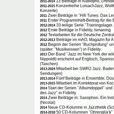
13 Beiträge in Audiophil, Dresde
2011-2014
Konzertreihe LoisachJazz, Wolfr
2011-2015
Konzerte)
Zwei Beiträge in "Hifi Tunes. Das L
2011
Erster Programmheft-Beitrag für di
2011
33-teilige Serie "Trainingslager
2012-2014
Erste Beiträge in Fidelity, Ismaning
2012
Textarbeiten für die Deutsche Zentra
2012
Beiträge im mAO, Magazin für A
2012-2013
Beginn der Serien "Buchprüfung" un
2012
(später: "Musikwissen") in Fidelity
Der Band "Jazz im New York der wil
2013
Nippoldt) erscheint auf Englisch, Spani
(Taschen)
Mitarbeit bei SWR2 Jazz, Bade
2013-2024
Sendungen)
Fünf Beiträge in Ensemble, Düs
2013-2014
Mitarbeit im Korrektorat von Ko
2013-2015
Start der Serien "Albumdoppel" und
2014
des Jazz" in Fidelity
Zwei Beiträge in: Saxophon. Ein Inst
2014
(Nicolai)
Neue CD-Kolumne in Jazzthetik (Sc
2014
50 CD-Kolumnen "Ohrenglück" a
2014-2018