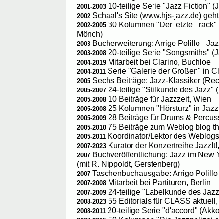
10-teilige Serie "Jazz Fiction" (
2001-2003
Schaal's Site (www.hjs-jazz.de) geht
2002
30 Kolumnen "Der letzte Track" i
2002-2005
Mönch)
Bucherweiterung: Arrigo Polillo - Jaz
2003
20-teilige Serie "Songsmiths" (J
2003-2008
Mitarbeit bei Clarino, Buchloe
2004-2019
Serie "Galerie der Großen" in Cl
2004-2011
Sechs Beiträge: Jazz-Klassiker (Re
2005
24-teilige "Stilkunde des Jazz"
2005-2007
10 Beiträge für Jazzzeit, Wien
2005-2008
25 Kolumnen "Hörsturz" in Jazz
2005-2008
28 Beiträge für Drums & Percus
2005-2009
75 Beiträge zum Weblog blog thi
2005-2010
Koordinator/Lektor des Weblogs 
2005-2011
Kurator der Konzertreihe JazzIt!
2007-2023
Buchveröffentlichung: Jazz im New 
2007
(mit R. Nippoldt, Gerstenberg)
Taschenbuchausgabe: Arrigo Polillo -
2007
Mitarbeit bei Partituren, Berlin
2007-2008
24-teilige "Labelkunde des Jaz
2007-2009
55 Editorials für CLASS aktuell
2008-2023
20-teilige Serie "d'accord" (Ak
2008-2011