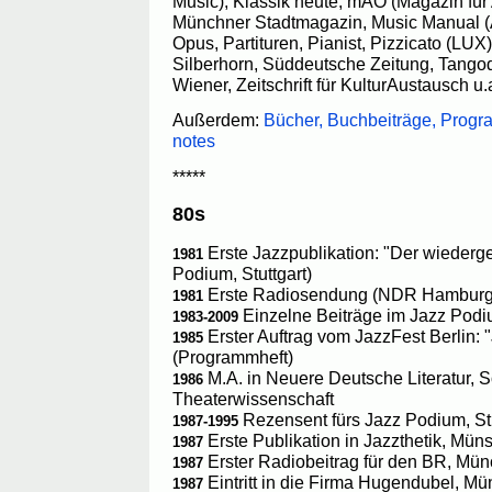
Music), Klassik heute, mAO (Magazin für
Münchner Stadtmagazin, Music Manual (A
Opus, Partituren, Pianist, Pizzicato (LUX
Silberhorn, Süddeutsche Zeitung, Tangod
Wiener, Zeitschrift für KulturAustausch u.
Außerdem:
Bücher, Buchbeiträge, Progra
notes
*****
80s
Erste Jazzpublikation: "Der wiederg
1981
Podium, Stuttgart)
Erste Radiosendung (NDR Hamburg
1981
Einzelne Beiträge im Jazz Podiu
1983-2009
Erster Auftrag vom JazzFest Berlin:
1985
(Programmheft)
M.A. in Neuere Deutsche Literatur, S
1986
Theaterwissenschaft
Rezensent fürs Jazz Podium, Stu
1987-1995
Erste Publikation in Jazzthetik, Müns
1987
Erster Radiobeitrag für den BR, Mü
1987
Eintritt in die Firma Hugendubel, M
1987