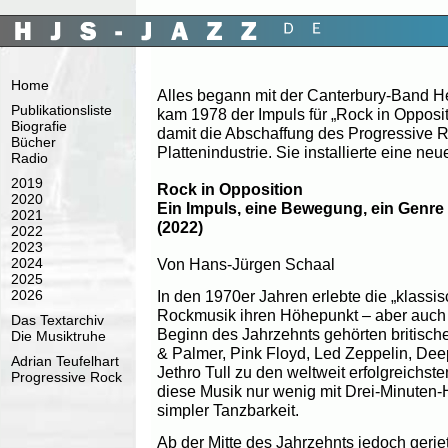
Home
Alles begann mit der Canterbury-Band H
Publikationsliste
kam 1978 der Impuls für „Rock in Oppositi
Biografie
damit die Abschaffung des Progressive R
Bücher
Plattenindustrie. Sie installierte eine n
Radio
2019
Rock in Opposition
2020
Ein Impuls, eine Bewegung, ein Genre
2021
(2022)
2022
2023
Von Hans-Jürgen Schaal
2024
2025
2026
In den 1970er Jahren erlebte die „klassis
Rockmusik ihren Höhepunkt – aber auch
Das Textarchiv
Beginn des Jahrzehnts gehörten britisc
Die Musiktruhe
& Palmer, Pink Floyd, Led Zeppelin, Dee
Adrian Teufelhart
Jethro Tull zu den weltweit erfolgreichst
Progressive Rock
diese Musik nur wenig mit Drei-Minuten-Hi
simpler Tanzbarkeit.
Ab der Mitte des Jahrzehnts jedoch gerie