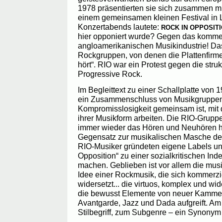
1978 präsentierten sie sich zusammen mit
einem gemeinsamen kleinen Festival in 
Konzertabends lautete:
ROCK IN OPPOSIT
hier opponiert wurde? Gegen das kommerz
angloamerikanischen Musikindustrie! Das
Rockgruppen, von denen die Plattenfirmen
hört“. RIO war ein Protest gegen die stru
Progressive Rock.
Im Begleittext zu einer Schallplatte von 1
ein Zusammenschluss von Musikgruppen
Kompromisslosigkeit gemeinsam ist, mit 
ihrer Musikform arbeiten. Die RIO-Grupp
immer wieder das Hören und Neuhören he
Gegensatz zur musikalischen Masche des
RIO-Musiker gründeten eigene Labels un
Opposition“ zu einer sozialkritischen I
machen. Geblieben ist vor allem die musi
Idee einer Rockmusik, die sich kommerz
widersetzt... die virtuos, komplex und wi
die bewusst Elemente von neuer Kammer
Avantgarde, Jazz und Dada aufgreift. 
Stilbegriff, zum Subgenre – ein Synonym 