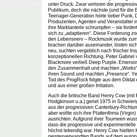
unter Druck. Zwar verloren die progressi
Publikum, doch die nächste (und für die 
Teenager-Generation hörte lieber Punk, 
Produzenten, Agenten und Veranstalter
ihre Marktanteile schrumpfen – sie forde
sich zu „adaptieren“. Diese Forderung z
den Lebensnerv – Rockmusik wurde zum
brachen darüber auseinander, lösten sich
neu, suchten vergeblich nach frischer Ins
konzeptionellen Richtung. Peter Gabriel 
Blackmore verließ Deep Purple. Emerson
den Zusammenhalt und machten „Works“.
ihren Sound und machten „Presence“. Y
Tod des ProgRock folgte aus dem Diktat
und aus einer großen Irritation.
Auch die britische Band Henry Cow (mit Fr
Hodgkinson u.a.) geriet 1975 in Schwier
aus der progressiven Canterbury-Richtu
aber wollte sich ihre Plattenfirma (Virgin
ausrichten. Aufgrund ihrer Tourneen wuss
dass die progressive und experimentell
höchst lebendig war. Henry Cow hielten
geistesverwandten Bands auf dem europ