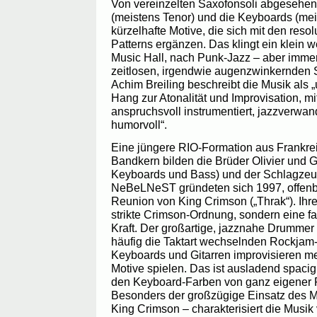
Von vereinzelten Saxofonsoli abgesehen,
(meistens Tenor) und die Keyboards (mei
kürzelhafte Motive, die sich mit den res
Patterns ergänzen. Das klingt ein klein 
Music Hall, nach Punk-Jazz – aber immer
zeitlosen, irgendwie augenzwinkernden 
Achim Breiling beschreibt die Musik als 
Hang zur Atonalität und Improvisation, m
anspruchsvoll instrumentiert, jazzverwan
humorvoll“.
Eine jüngere RIO-Formation aus Frankrei
Bandkern bilden die Brüder Olivier und G
Keyboards und Bass) und der Schlagzeu
NeBeLNeST gründeten sich 1997, offenb
Reunion von King Crimson („Thrak“). Ihre
strikte Crimson-Ordnung, sondern eine f
Kraft. Der großartige, jazznahe Drummer 
häufig die Taktart wechselnden Rockja
Keyboards und Gitarren improvisieren me
Motive spielen. Das ist ausladend spacig
den Keyboard-Farben von ganz eigener 
Besonders der großzügige Einsatz des Mel
King Crimson – charakterisiert die Mus