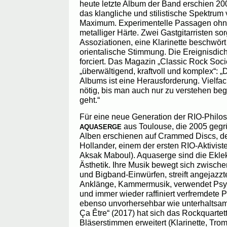
heute letzte Album der Band erschien 200
das klangliche und stilistische Spektru
Maximum. Experimentelle Passagen ohne
metalliger Härte. Zwei Gastgitarristen so
Assoziationen, eine Klarinette beschwört
orientalische Stimmung. Die Ereignisdich
forciert. Das Magazin „Classic Rock Soci
„überwältigend, kraftvoll und komplex“: 
Albums ist eine Herausforderung. Vielf
nötig, bis man auch nur zu verstehen be
geht.“
Für eine neue Generation der RIO-Philos
aus Toulouse, die 2005 gegrü
AQUASERGE
Alben erschienen auf Crammed Discs, d
Hollander, einem der ersten RIO-Aktivis
Aksak Maboul). Aquaserge sind die Eklek
Ästhetik. Ihre Musik bewegt sich zwisch
und Bigband-Einwürfen, streift angejazzt
Anklänge, Kammermusik, verwendet Psy
und immer wieder raffiniert verfremdete 
ebenso unvorhersehbar wie unterhaltsam
Ça Être“ (2017) hat sich das Rockquarte
Bläserstimmen erweitert (Klarinette, Tro