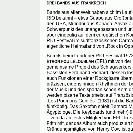
DREI BANDS AUS FRANKREICH
Bands aus aller Welt haben sich im Lauf d
RIO bekannt – etwa Guapo aus Großbrita
den USA, Miriodor aus Kanada, Ahvak aus
Schwerpunkt des unangepassten und un
aber eindeutig auf dem europäischen Kont
RIO-Festival im südfranzösischen Carmaux
eigentliche Heimatland von „Rock in Oppo
Bereits beim Londoner RIO-Festival 197
(EFL) mit von der 
ÉTRON FOU LELOUBLAN
gemeinsame Projekt des Schlagwerkers
Bassisten Ferdinand Richard, dessen In
auch Funktionen einer Rockgitarre überni
präzisen, eigensinnigen Rhythmen der b
der Musik und den spartanischen Kern 
werden bizarre Texte (meist auf Französis
„Les Poumons Gonflés“ (1981) ist die Ban
fünfköpfig. Das Saxofon spielt Bernard M
Ägyptologe. Die Keyboards (und mehr) ü
– von da an festes Mitglied von EFL. In 
Frith mit, der das Album auch produziert 
Gründungsmitglied von Henry Cow ist qua