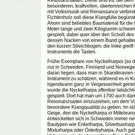
Resonanzsaiten. Diese sind es, die dem 
besonderen, kraftvollen, obertonreichen 
mit Volksmusik und Renaissance verbin
Fichtenholz soll diese Klangfülle begün
Ahorn sind beliebtes Baumaterial für di
Meter lange und zwei Kilogramm schwere
gespielt, dabei quer über den Schoß des 
dessen Nacken von einem Band gehalten
den kurzen Streichbogen, die linke greif
Instruments die Tasten.
Frühe Exemplare von Nyckelharpor (so di
nur in Schweden, Finnland und Norwegen
daran liegen, dass man in Skandinavien n
Instrument zu schätzen, während es in K
irgendwann ganz in Vergessenheit geriet
wurde die Nyckelharpa offenbar tatsächl
gespielt. Dort hat man um 1700 auch da
Resonanzsaiten einzuziehen, um dem Vo
besondere Klangqualität zu geben. Im st
Geige, den die Nyckelharpa in Mitteleurop
entwickelten sich in Schweden immer n
Bautypen wie Enkelharpa, Silverbasharp
Mixturharpa oder Österbyharpa. Auch ga