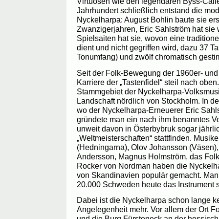
Virtuosen wie den legendären Byss-Calle
Jahrhundert schließlich entstand die mo
Nyckelharpa: August Bohlin baute sie ers
Zwanzigerjahren, Eric Sahlström hat sie w
Spielsaiten hat sie, wovon eine traditione
dient und nicht gegriffen wird, dazu 37 T
Tonumfang) und zwölf chromatisch gest
Seit der Folk-Bewegung der 1960er- und 
Karriere der „Tastenfidel“ steil nach oben
Stammgebiet der Nyckelharpa-Volksmusik
Landschaft nördlich von Stockholm. In d
wo der Nyckelharpa-Erneuerer Eric Sahl
gründete man ein nach ihm benanntes Vo
unweit davon in Österbybruk sogar jährl
„Weltmeisterschaften“ stattfinden. Musi
(Hedningarna), Olov Johansson (Väsen), 
Andersson, Magnus Holmström, das Folk
Rocker von Nordman haben die Nyckelha
von Skandinavien populär gemacht. Man 
20.000 Schweden heute das Instrument s
Dabei ist die Nyckelharpa schon lange k
Angelegenheit mehr. Vor allem der Ort Fo
und die Burg Fürsteneck an der hessisch