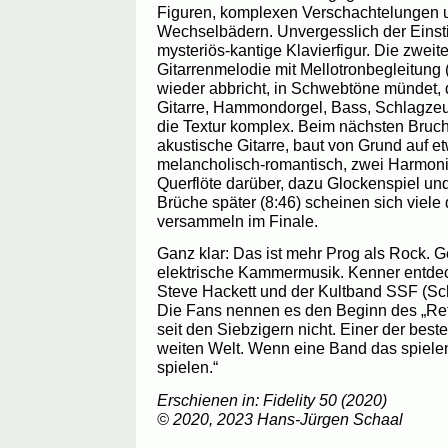
Figuren, komplexen Verschachtelungen
Wechselbädern. Unvergesslich der Einsti
mysteriös-kantige Klavierfigur. Die zweite
Gitarrenmelodie mit Mellotronbegleitung 
wieder abbricht, in Schwebtöne mündet, d
Gitarre, Hammondorgel, Bass, Schlagzeug
die Textur komplex. Beim nächsten Bruch 
akustische Gitarre, baut von Grund auf e
melancholisch-romantisch, zwei Harmonie
Querflöte darüber, dazu Glockenspiel un
Brüche später (8:46) scheinen sich viele
versammeln im Finale.
Ganz klar: Das ist mehr Prog als Rock.
elektrische Kammermusik. Kenner entdec
Steve Hackett und der Kultband SSF (Sch
Die Fans nennen es den Beginn des „Ret
seit den Siebzigern nicht. Einer der best
weiten Welt. Wenn eine Band das spielen
spielen.“
Erschienen in: Fidelity 50 (2020)
© 2020, 2023 Hans-Jürgen Schaal