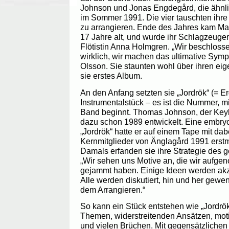
Johnson und Jonas Engdegård, die ähnl
im Sommer 1991. Die vier tauschten ihr
zu arrangieren. Ende des Jahres kam Ma
17 Jahre alt, und wurde ihr Schlagzeuger.
Flötistin Anna Holmgren. „Wir beschlosse
wirklich, wir machen das ultimative Sym
Olsson. Sie staunten wohl über ihren eig
sie erstes Album.
An den Anfang setzten sie „Jordrök“ (= Er
Instrumentalstück – es ist die Nummer, mi
Band beginnt. Thomas Johnson, der Keybo
dazu schon 1989 entwickelt. Eine embr
„Jordrök“ hatte er auf einem Tape mit dabe
Kernmitglieder von Änglagård 1991 erst
Damals erfanden sie ihre Strategie des
„Wir sehen uns Motive an, die wir aufge
gejammt haben. Einige Ideen werden akze
Alle werden diskutiert, hin und her gewe
dem Arrangieren.“
So kann ein Stück entstehen wie „Jordrök
Themen, widerstreitenden Ansätzen, mo
und vielen Brüchen. Mit gegensätzliche