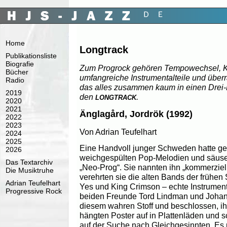
Home
Longtrack
Publikationsliste
Biografie
Zum Progrock gehören Tempowechsel, Kl
Bücher
umfangreiche Instrumentalteile und über
Radio
das alles zusammen kaum in einen Drei-
2019
den
.
LONGTRACK
2020
2021
Änglagård, Jordrök (1992)
2022
2023
Von Adrian Teufelhart
2024
2025
Eine Handvoll junger Schweden hatte g
2026
weichgespülten Pop-Melodien und säuse
Das Textarchiv
„Neo-Prog“. Sie nannten ihn „kommerziel
Die Musiktruhe
verehrten sie die alten Bands der frühen
Adrian Teufelhart
Yes und King Crimson – echte Instrumente
Progressive Rock
beiden Freunde Tord Lindman und Johan
diesem wahren Stoff und beschlossen, ihn
hängten Poster auf in Plattenläden und 
auf der Suche nach Gleichgesinnten. Es