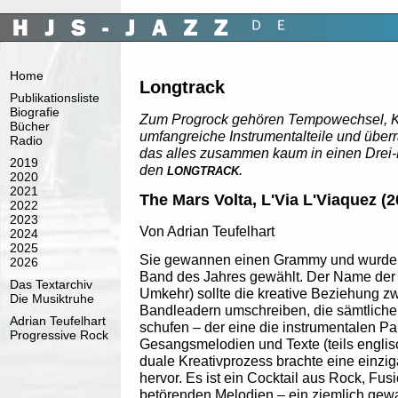
Home
Longtrack
Publikationsliste
Biografie
Zum Progrock gehören Tempowechsel, Kl
Bücher
umfangreiche Instrumentalteile und über
Radio
das alles zusammen kaum in einen Drei-
2019
den
.
LONGTRACK
2020
2021
The Mars Volta, L'Via L'Viaquez (2
2022
2023
Von Adrian Teufelhart
2024
2025
Sie gewannen einen Grammy und wurden
2026
Band des Jahres gewählt. Der Name der 
Das Textarchiv
Umkehr) sollte die kreative Beziehung z
Die Musiktruhe
Bandleadern umschreiben, die sämtlich
Adrian Teufelhart
schufen – der eine die instrumentalen Par
Progressive Rock
Gesangsmelodien und Texte (teils englisc
duale Kreativprozess brachte eine einzi
hervor. Es ist ein Cocktail aus Rock, Fus
betörenden Melodien – ein ziemlich gew