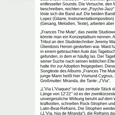
entfesselter Sounds. Die Versuche, den M
beschreiben, reichten von „Psycho-Jazz“
löste sich die Band auf. Die beiden Ban
Lopez (Gitarre, Instrumentalkomposition)
(Gesang, Melodien, Texte), arbeiten abe
„Frances The Mute“, das zweite Studiowe
könnte man ein Konzeptalbum nennen. Auf
Tribut an den Studiotechniker Jeremy Wa
Überdosis Heroin gestorben war. Ward h
in einem gebrauchten Auto das Tagebuc
gefunden, in dem er häufig las. Der Tage
seiner Suche nach seinen leiblichen Elter
hatte ihn zur Adoption freigegeben. Dies
Songtexte des Albums „Frances The Mute“
junge Mann heißt hier Vismund Cygnus, s
Großmutter: Miranda, die Tante: „l’Via“.
„L’Via L’Viaquez“ ist das zentrale Stück 
Länge von 12’22’’ ist es der zweitkürzeste 
unvergessliche Wirkung beruht auf dem
kraftvollen, schnellen Rock-Strophen un
Latin-Beat-Refrains. Die Strophen werd
(„L’Via, hija de Miranda“), die Refrains 