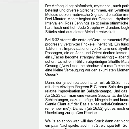
Der Anfang klingt sinfonisch, mysteriös, auch path
beteiligt und diverse Sprechstimmen, ein Synthesi
Melodie setzen motivische Signale, die später im
Drei-Minuten-Marke beginnt der Gesang – rhythmisc
Intervallen. Ross Jennings zeigt seine stimmlich
hart, hoch und tief. Jede Strophe wird anders begl
Stücks sind aus dieser Melodie entwickelt.
Bei 6:32 startet die erste größere Instrumental-Epi
progressiv verzinkter Frickelei (herrlich!). Ein furi
Takten mit Improvisationen von Gitarre und Synthe
Passagen, die an Jazz und Orient denken lassen. 
ein („Faces become strangely deceiving“) – aber 
schon: Es ist ein fröhlich-abgründiger Shuffle-Mar
Gesang („Now I see the shadow of a man“) eine ir
eine kleine Verbeugung vor den skurrilsten Mome
Queen?
Dann: der lyrisch-balladenhafte Teil, ab 12:25 mit
mit dem einzigen längeren E-Gitarren-Solo des g
relaxte Improvisation im Balladentempo. Und das 
Ab 15:23 darf man eine weitere Spezialität der B
Schichtungen, dazu schräge, klingelnde und knarr
Gentle Giant auf der Basis eines Vokal-Ostinatos i
remember me“). Danach (ab 16:52) gibt es noch ei
Überleitung zur großen Reprise.
Weil’s so schön war, will das Stück dann gar nich
ein paar Nachspiele, auch mit Streichquartett. So