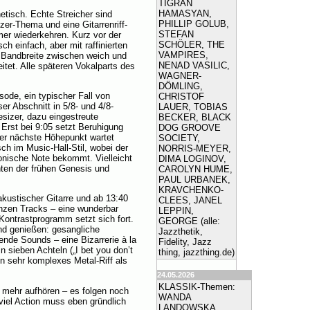
TIGRAN
HAMASYAN,
etisch. Echte Streicher sind
PHILLIP GOLUB,
zer-Thema und eine Gitarrenriff-
STEFAN
mer wiederkehren. Kurz vor der
SCHÖLER, THE
h einfach, aber mit raffinierten
VAMPIRES,
e Bandbreite zwischen weich und
NENAD VASILIC,
eitet. Alle späteren Vokalparts des
WAGNER-
DÖMLING,
sode, ein typischer Fall von
CHRISTOF
oser Abschnitt in 5/8- und 4/8-
LAUER, TOBIAS
sizer, dazu eingestreute
BECKER, BLACK
Erst bei 9:05 setzt Beruhigung
DOG GROOVE
der nächste Höhepunkt wartet
SOCIETY,
sch im Music-Hall-Stil, wobei der
NORRIS-MEYER,
onische Note bekommt. Vielleicht
DIMA LOGINOV,
nten der frühen Genesis und
CAROLYN HUME,
PAUL URBANEK,
KRAVCHENKO-
 akustischer Gitarre und ab 13:40
CLEES, JANEL
anzen Tracks – eine wunderbar
LEPPIN,
Kontrastprogramm setzt sich fort.
GEORGE (alle:
and genießen: gesangliche
Jazzthetik,
ende Sounds – eine Bizarrerie à la
Fidelity, Jazz
n sieben Achteln („I bet you don’t
thing, jazzthing.de)
n sehr komplexes Metal-Riff als
24.05.2026
KLASSIK-Themen:
t mehr aufhören – es folgen noch
WANDA
 viel Action muss eben gründlich
LANDOWSKA