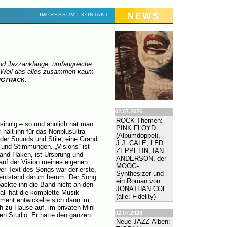
IMPRESSUM
|
KONTAKT
nd Jazzanklänge, umfangreiche
. Weil das alles zusammen kaum
.
NGTRACK
02.07.2026
ROCK-Themen:
nsinnig – so und ähnlich hat man
PINK FLOYD
ält ihn für das Nonplusultra
(Albumdoppel),
der Sounds und Stile, eine Grand
J.J. CALE, LED
 und Stimmungen. „Visions“ ist
ZEPPELIN, IAN
Band Haken, ist Ursprung und
ANDERSON, der
uf der Vision meines eigenen
MOOG-
er Text des Songs war der erste,
Synthesizer und
 entstand darum herum. Der Song
ein Roman von
packte ihn die Band nicht an den
JONATHAN COE
ll hat die komplette Musik
(alle: Fidelity)
ement entwickelte sich dann im
h zu Hause auf, im privaten Mini-
02.07.2026
en Studio. Er hatte den ganzen
Neue JAZZ-Alben: