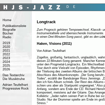
Home
Longtrack
Publikationsliste
Biografie
Zum Progrock gehören Tempowechsel, Klassik- u
Instrumentalteile und überraschende Instrumente
Bücher
in einen Drei-Minuten-Song passt, gibt es den
Radio
LO
2019
Haken, Visions (2011)
2020
2021
Von Adrian Teufelhart
2022
Zügellos, großartig, fantastisch, unglaublich, wah
2023
diesen 22-Minuten-Song genannt. Mancher Kenner h
2024
unter den Progmetal-Longtracks. Ein Wechselbad 
2025
Tour durch eine Vielzahl von Episoden, Rhythmen
2026
der Titelsong des zweiten Albums der britischen 
Das Textarchiv
Abschluss des Albumkonzepts. „Der Song beruht a
Todes“, erzählt der Bandsänger Ross Jennings. „D
Die Musiktruhe
den ich fürs Album schrieb. Der Rest des Albums
Adrian Teufelhart
schien uns aber als Startpunkt ungeeignet.“ Also 
Progressive Rock
Anfang, sondern ans Ende der CD. Richard Hensha
komponiert, meistens auf der Gitarre. Das Arrang
Kollektiv: „Jeder nahm seinen Part in Ruhe bei sic
Studio. Nur der Drummer spielte am Ende im groß
Stress.“