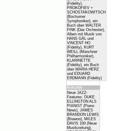
(Fidelity),
PROKOFIEV +
SCHOSTAKOWITSCH
(Bochumer
Symphoniker), ein
Buch über WALTER
FINK (Das Orchester),
Alben mit Musik von
HANS GÁL und
VINCENT HO
(Fidelity), KURT
WEILL (Münchner
Philharmoniker),
KLARINETTE
(Fidelity), ein Buch
über MARIA HERZ
und EDUARD
ERDMANN (Fidelity)
05.05.2026
Neue JAZZ-
Features: DUKE
ELLINGTON ALS
PIANIST (Piano
News), JAMES
BRANDON LEWIS
(Brawoo), MILES
DAVIS 100 (Neue
Musikzeitung),