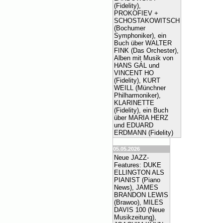
(Fidelity),
PROKOFIEV +
SCHOSTAKOWITSCH
(Bochumer
Symphoniker), ein
Buch über WALTER
FINK (Das Orchester),
Alben mit Musik von
HANS GÁL und
VINCENT HO
(Fidelity), KURT
WEILL (Münchner
Philharmoniker),
KLARINETTE
(Fidelity), ein Buch
über MARIA HERZ
und EDUARD
ERDMANN (Fidelity)
05.05.2026
Neue JAZZ-
Features: DUKE
ELLINGTON ALS
PIANIST (Piano
News), JAMES
BRANDON LEWIS
(Brawoo), MILES
DAVIS 100 (Neue
Musikzeitung),