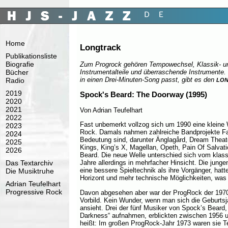
Home
Longtrack
Publikationsliste
Biografie
Zum Progrock gehören Tempowechsel, Klassik- u
Instrumentalteile und überraschende Instrumente
Bücher
in einen Drei-Minuten-Song passt, gibt es den
Radio
LO
2019
Spock's Beard: The Doorway (1995)
2020
2021
Von Adrian Teufelhart
2022
Fast unbemerkt vollzog sich um 1990 eine kleine
2023
Rock. Damals nahmen zahlreiche Bandprojekte Fah
2024
Bedeutung sind, darunter Änglagård, Dream Theat
2025
Kings, King’s X, Magellan, Opeth, Pain Of Salvat
2026
Beard. Die neue Welle unterschied sich vom klas
Das Textarchiv
Jahre allerdings in mehrfacher Hinsicht. Die jung
eine bessere Spieltechnik als ihre Vorgänger, hat
Die Musiktruhe
Horizont und mehr technische Möglichkeiten, was E
Adrian Teufelhart
Progressive Rock
Davon abgesehen aber war der ProgRock der 1970
Vorbild. Kein Wunder, wenn man sich die Geburts
ansieht. Drei der fünf Musiker von Spock’s Beard
Darkness“ aufnahmen, erblickten zwischen 1956 u
heißt: Im großen ProgRock-Jahr 1973 waren sie 