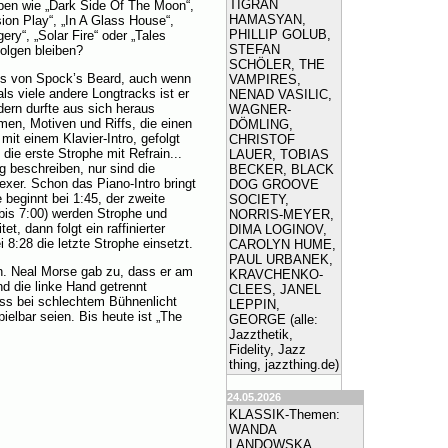
TIGRAN
lben wie „Dark Side Of The Moon“,
HAMASYAN,
sion Play“, „In A Glass House“,
PHILLIP GOLUB,
ry“, „Solar Fire“ oder „Tales
STEFAN
olgen bleiben?
SCHÖLER, THE
ngs von Spock’s Beard, auch wenn
VAMPIRES,
ls viele andere Longtracks ist er
NENAD VASILIC,
ern durfte aus sich heraus
WAGNER-
en, Motiven und Riffs, die einen
DÖMLING,
it einem Klavier-Intro, gefolgt
CHRISTOF
ie erste Strophe mit Refrain...
LAUER, TOBIAS
 beschreiben, nur sind die
BECKER, BLACK
exer. Schon das Piano-Intro bringt
DOG GROOVE
 beginnt bei 1:45, der zweite
SOCIETY,
(bis 7:00) werden Strophe und
NORRIS-MEYER,
et, dann folgt ein raffinierter
DIMA LOGINOV,
i 8:28 die letzte Strophe einsetzt.
CAROLYN HUME,
PAUL URBANEK,
n. Neal Morse gab zu, dass er am
KRAVCHENKO-
nd die linke Hand getrennt
CLEES, JANEL
ass bei schlechtem Bühnenlicht
LEPPIN,
ielbar seien. Bis heute ist „The
GEORGE (alle:
Jazzthetik,
Fidelity, Jazz
thing, jazzthing.de)
24.05.2026
KLASSIK-Themen:
WANDA
LANDOWSKA