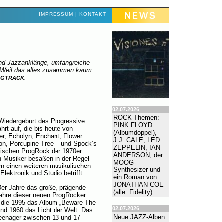
IMPRESSUM
|
KONTAKT
nd Jazzanklänge, umfangreiche
. Weil das alles zusammen kaum
.
NGTRACK
02.07.2026
ROCK-Themen:
 Wiedergeburt des Progressive
PINK FLOYD
rt auf, die bis heute von
(Albumdoppel),
er, Echolyn, Enchant, Flower
J.J. CALE, LED
ion, Porcupine Tree – und Spock’s
ZEPPELIN, IAN
sischen ProgRock der 1970er
ANDERSON, der
en Musiker besaßen in der Regel
MOOG-
ten einen weiteren musikalischen
Synthesizer und
lektronik und Studio betrifft.
ein Roman von
JONATHAN COE
er Jahre das große, prägende
(alle: Fidelity)
jahre dieser neuen ProgRocker
, die 1995 das Album „Beware The
02.07.2026
nd 1960 das Licht der Welt. Das
Neue JAZZ-Alben:
Teenager zwischen 13 und 17