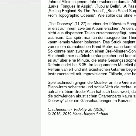
Jahren! Allein in jenem Jahr erschienen damals A
„Larks’ Tongues In Aspic“, „Tubular Bells“, „A Pas
„Selling England By The Pound“, „Brain Salad Surge
From Topographic Oceans“. Wie sollte das ohne F
„The Doorway“ (11:27) ist einer der frühesten So
er erst auf ihrem zweiten Album erschien. Anders a
nicht aus disparaten Teilen zusammengefügt, sond
wachsen. Das spürt man an den ausgereiften Them
kaum jemals wieder loslassen. Das Stück beginnt m
von einem dramatischen Band-Motiv, dann kommt d
So könnte man zwar auch einen Drei-Minuten-Song
Abschnitte hier natürlich umfangreicher und kompl
es auf über eine Minute, die erste Gesangsstrophe
Refrain endet bei 3:35. Im langsameren Mittelteil 
Refrain variiert und mit akustischen Gitarren begleit
Instrumentalteil mit improvisierten Füllseln, ehe be
Spieltechnisch gingen die Musiker an ihre Grenze
Piano-Intro scheiterte und schließlich die rechte u
aufnahm. Sein Bruder Alan hat sich beschwert, d
die schwierigen akustischen Gitarrenparts kaum sp
Doorway“ aber ein Gänsehautbringer im Konzert.
Erschienen in: Fidelity 25 (2016)
© 2016, 2019 Hans-Jürgen Schaal