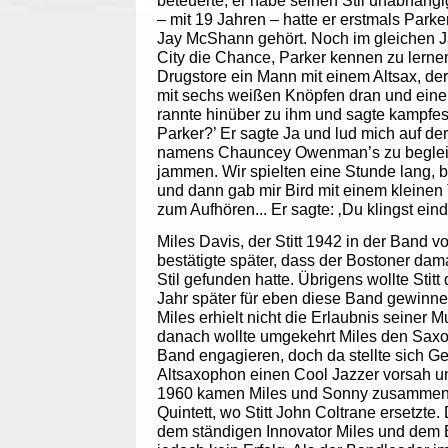
beteuerte, er habe seinen Stil unabhängi
– mit 19 Jahren – hatte er erstmals Parke
Jay McShann gehört. Noch im gleichen Ja
City die Chance, Parker kennen zu lern
Drugstore ein Mann mit einem Altsax, der
mit sechs weißen Knöpfen dran und eine 
rannte hinüber zu ihm und sagte kampfeslu
Parker?’ Er sagte Ja und lud mich auf der 
namens Chauncey Owenman’s zu begleite
jammen. Wir spielten eine Stunde lang, b
und dann gab mir Bird mit einem kleinen
zum Aufhören... Er sagte: ‚Du klingst eind
Miles Davis, der Stitt 1942 in der Band 
bestätigte später, dass der Bostoner dam
Stil gefunden hatte. Übrigens wollte Stit
Jahr später für eben diese Band gewinnen
Miles erhielt nicht die Erlaubnis seiner M
danach wollte umgekehrt Miles den Saxop
Band engagieren, doch da stellte sich Ger
Altsaxophon einen Cool Jazzer vorsah u
1960 kamen Miles und Sonny zusammen, 
Quintett, wo Stitt John Coltrane ersetzte
dem ständigen Innovator Miles und dem B