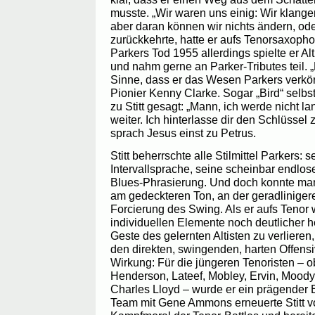
musste. „Wir waren uns einig: Wir klange
aber daran können wir nichts ändern, oder
zurückkehrte, hatte er aufs Tenorsaxoph
Parkers Tod 1955 allerdings spielte er Al
und nahm gerne an Parker-Tributes teil. „
Sinne, dass er das Wesen Parkers verkör
Pionier Kenny Clarke. Sogar „Bird“ selbs
zu Stitt gesagt: „Mann, ich werde nicht l
weiter. Ich hinterlasse dir den Schlüssel
sprach Jesus einst zu Petrus.
Stitt beherrschte alle Stilmittel Parkers: 
Intervallsprache, seine scheinbar endlos
Blues-Phrasierung. Und doch konnte man S
am gedeckteren Ton, an der geradliniger
Forcierung des Swing. Als er aufs Tenor 
individuellen Elemente noch deutlicher 
Geste des gelernten Altisten zu verlieren,
den direkten, swingenden, harten Offensiv-
Wirkung: Für die jüngeren Tenoristen – ob
Henderson, Lateef, Mobley, Ervin, Mood
Charles Lloyd – wurde er ein prägender E
Team mit Gene Ammons erneuerte Stitt v