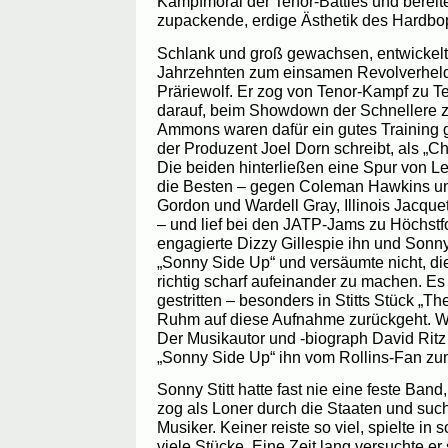
Kampfmoral der Tenor-Battles und bereit
zupackende, erdige Ästhetik des Hardbo
Schlank und groß gewachsen, entwickelte 
Jahrzehnten zum einsamen Revolverhel
Präriewolf. Er zog von Tenor-Kampf zu T
darauf, beim Showdown der Schnellere z
Ammons waren dafür ein gutes Training
der Produzent Joel Dorn schreibt, als „Ch
Die beiden hinterließen eine Spur von Le
die Besten – gegen Coleman Hawkins un
Gordon und Wardell Gray, Illinois Jacqu
– und lief bei den JATP-Jams zu Höchst
engagierte Dizzy Gillespie ihn und Sonny 
„Sonny Side Up“ und versäumte nicht, di
richtig scharf aufeinander zu machen. E
gestritten – besonders in Stitts Stück „Th
Ruhm auf diese Aufnahme zurückgeht. Wer
Der Musikautor und -biograph David Ritz 
„Sonny Side Up“ ihn vom Rollins-Fan zu
Sonny Stitt hatte fast nie eine feste Band,
zog als Loner durch die Staaten und such
Musiker. Keiner reiste so viel, spielte in 
viele Stücke. Eine Zeit lang versuchte er 