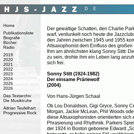
Home
Der gewaltige Schatten, den Charlie Par
Publikationsliste
warf, verdunkelt noch heute die Jazzclub
Biografie
den Jahren zwischen 1945 und 1955 konn
Bücher
Altsaxophonist dem Einfluss des großen
Radio
Ihm am ähnlichsten klang Sonny Stitt: De
2019
zu sein, drohte ihm ein Leben lang anzuh
2020
sich frei.
2021
2022
Sonny Stitt (1924-1982)
2023
2024
Der einsame Präriewolf
2025
(2004)
2026
Von Hans-Jürgen Schaal
Das Textarchiv
Die Musiktruhe
Ob Lou Donaldson, Gigi Gryce, Sonny Cri
Adrian Teufelhart
Morgan, Jackie McLean, Phil Woods oder
Progressive Rock
diese Altsaxophonisten orientierten sich 
Phrasierung und Rhythmik. Parkers Spi
der 1924 in Boston geborene Edward „Son