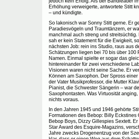
jedoch kein Erfolg. Als der Bandleader i
Erhöhung verweigerte, antwortete Stitt 
– und kündigte.
So lakonisch war Sonny Stitt gerne. Er g
Paradiesvögeln und Traumtänzern, er wa
manchmal auch streng und streitsüchtig.
sah er kein Statement für die Ewigkeit, 
nächsten Job: rein ins Studio, raus aus 
Schätzungen liegen bei 70 bis über 100 
Namen. Einmal spielte er sogar das gle
hintereinander für zwei verschiedene Lab
Visionen waren nicht seine Sache. Er verl
Können am Saxophon. Der Spross einer 
der Vater Musikprofessor, die Mutter Klav
Pianist, die Schwester Sängerin – war de
Saxophontasten. Was Virtuosität anging, 
nichts voraus.
In den Jahren 1945 und 1946 gehörte Stit
Formationen des Bebop: Billy Eckstines 
Bebop Boys, Dizzy Gillespies Sextett. E
Star Award des Esquire-Magazins, versc
Jahre zwecks Drogenentzug von der Szen
klar, dass er einen Weg aus dem Schatte