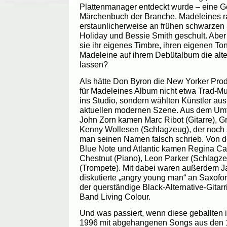
Plattenmanager entdeckt wurde – eine G
Märchenbuch der Branche. Madeleines 
erstaunlicherweise an frühen schwarzen 
Holiday und Bessie Smith geschult. Aber 
sie ihr eigenes Timbre, ihren eigenen Ton
Madeleine auf ihrem Debütalbum die alt
lassen?
Als hätte Don Byron die New Yorker Prod
für Madeleines Album nicht etwa Trad-Mu
ins Studio, sondern wählten Künstler aus
aktuellen modernen Szene. Aus dem Umf
John Zorn kamen Marc Ribot (Gitarre), 
Kenny Wollesen (Schlagzeug), der noch 
man seinen Namen falsch schrieb. Von d
Blue Note und Atlantic kamen Regina Cart
Chestnut (Piano), Leon Parker (Schlagz
(Trompete). Mit dabei waren außerdem Ja
diskutierte „angry young man“ an Saxofo
der querständige Black-Alternative-Gitar
Band Living Colour.
Und was passiert, wenn diese geballten 
1996 mit abgehangenen Songs aus den 1