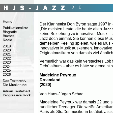
Home
Der Klarinettist Don Byron sagte 1997 in
Publikationsliste
„Die meisten Leute, die heute alten Jazz
Biografie
keine Beziehung zu innovativer Musik – 
Bücher
Jazz doch einmal. Sie können diese Musi
Radio
demselben Feeling spielen, wie es Musike
2019
innovativer Musik auskennen. Innovative
2020
Originalmusikern von damals viel ähnlich
2021
2022
Vermutlich war das kein verstecktes Lob 
2023
Debütalbum – aber es hätte so gemeint s
2024
2025
2026
Madeleine Peyroux
Dreamland
Das Textarchiv
(2020)
Die Musiktruhe
Adrian Teufelhart
Von Hans-Jürgen Schaal
Progressive Rock
Madeleine Peyroux war damals 22 und s
rundlicher Teenager. Die weiße Amerikane
Paris als Straßenmusikerin betätigt, als 