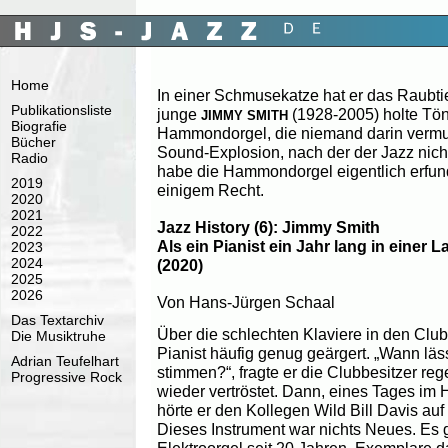
Home
In einer Schmusekatze hat er das Raubti
Publikationsliste
junge
(1928-2005) holte Tön
JIMMY SMITH
Biografie
Hammondorgel, die niemand darin vermut
Bücher
Sound-Explosion, nach der der Jazz nicht
Radio
habe die Hammondorgel eigentlich erfun
2019
einigem Recht.
2020
2021
Jazz History (6): Jimmy Smith
2022
Als ein Pianist ein Jahr lang in einer 
2023
2024
(2020)
2025
2026
Von Hans-Jürgen Schaal
Das Textarchiv
Über die schlechten Klaviere in den Club
Die Musiktruhe
Pianist häufig genug geärgert. „Wann läs
Adrian Teufelhart
stimmen?“, fragte er die Clubbesitzer r
Progressive Rock
wieder vertröstet. Dann, eines Tages im H
hörte er den Kollegen Wild Bill Davis a
Dieses Instrument war nichts Neues. E