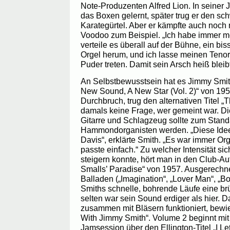
Note-Produzenten Alfred Lion. In seiner
das Boxen gelernt, später trug er den s
Karategürtel. Aber er kämpfte auch noch 
Voodoo zum Beispiel. „Ich habe immer me
verteile es überall auf der Bühne, ein b
Orgel herum, und ich lasse meinen Tenor
Puder treten. Damit sein Arsch heiß bleibt
An Selbstbewusstsein hat es Jimmy Smith
New Sound, A New Star (Vol. 2)“ von 1956
Durchbruch, trug den alternativen Titel 
damals keine Frage, wer gemeint war. Di
Gitarre und Schlagzeug sollte zum Standa
Hammondorganisten werden. „Diese Idee 
Davis“, erklärte Smith. „Es war immer Org
passte einfach.“ Zu welcher Intensität s
steigern konnte, hört man in den Club-A
Smalls’ Paradise“ von 1957. Ausgerechn
Balladen („Imagination“, „Lover Man“, „B
Smiths schnelle, bohrende Läufe eine b
selten war sein Sound erdiger als hier. D
zusammen mit Bläsern funktioniert, bewi
With Jimmy Smith“. Volume 2 beginnt mit
Jamsession über den Ellington-Titel „I L