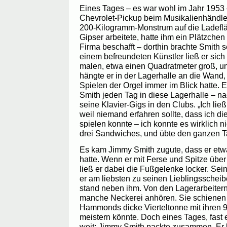
Eines Tages – es war wohl im Jahr 1953 –
Chevrolet-Pickup beim Musikalienhändler
200-Kilogramm-Monstrum auf die Ladefläc
Gipser arbeitete, hatte ihm ein Plätzchen
Firma beschafft – dorthin brachte Smith
einem befreundeten Künstler ließ er sic
malen, etwa einen Quadratmeter groß, un
hängte er in der Lagerhalle an die Wand,
Spielen der Orgel immer im Blick hatte. 
Smith jeden Tag in diese Lagerhalle – nac
seine Klavier-Gigs in den Clubs. „Ich ließ
weil niemand erfahren sollte, dass ich d
spielen konnte – ich konnte es wirklich n
drei Sandwiches, und übte den ganzen Ta
Es kam Jimmy Smith zugute, dass er etw
hatte. Wenn er mit Ferse und Spitze über
ließ er dabei die Fußgelenke locker. Sein
er am liebsten zu seinen Lieblingsscheib
stand neben ihm. Von den Lagerarbeitern
manche Neckerei anhören. Sie schienen n
Hammonds dicke Vierteltonne mit ihren 
meistern könnte. Doch eines Tages, fast e
weit: Jimmy Smith packte zusammen. Er b