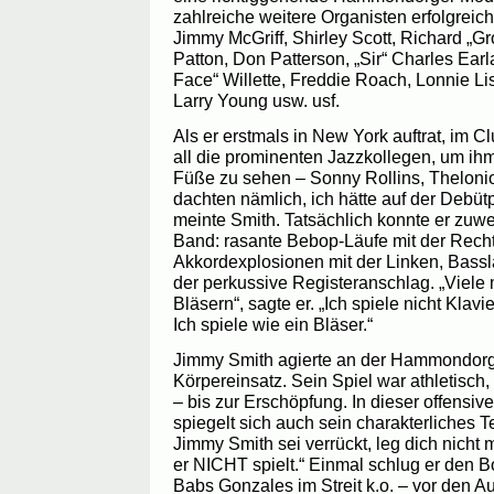
zahlreiche weitere Organisten erfolgreich
Jimmy McGriff, Shirley Scott, Richard „G
Patton, Don Patterson, „Sir“ Charles Earl
Face“ Willette, Freddie Roach, Lonnie Li
Larry Young usw. usf.
Als er erstmals in New York auftrat, im 
all die prominenten Jazzkollegen, um ihm
Füße zu sehen – Sonny Rollins, Thelonio
dachten nämlich, ich hätte auf der Debüt
meinte Smith. Tatsächlich konnte er zuwe
Band: rasante Bebop-Läufe mit der Recht
Akkordexplosionen mit der Linken, Bass
der perkussive Registeranschlag. „Viel
Bläsern“, sagte er. „Ich spiele nicht Klavi
Ich spiele wie ein Bläser.“
Jimmy Smith agierte an der Hammondorg
Körpereinsatz. Sein Spiel war athletisch
– bis zur Erschöpfung. In dieser offensiv
spiegelt sich auch sein charakterliches 
Jimmy Smith sei verrückt, leg dich nicht
er NICHT spielt.“ Einmal schlug er den 
Babs Gonzales im Streit k.o. – vor den A