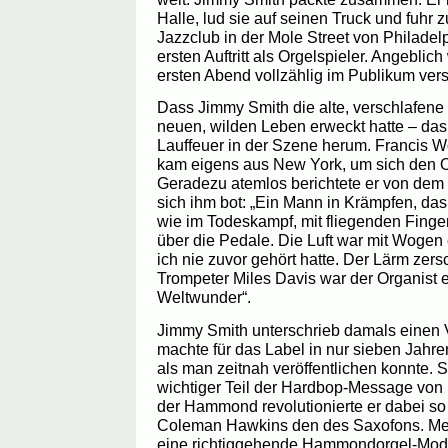
Halle, lud sie auf seinen Truck und fuhr 
Jazzclub in der Mole Street von Philadelp
ersten Auftritt als Orgelspieler. Angeblic
ersten Abend vollzählig im Publikum ver
Dass Jimmy Smith die alte, verschlafe
neuen, wilden Leben erweckt hatte – das
Lauffeuer in der Szene herum. Francis W
kam eigens aus New York, um sich den 
Geradezu atemlos berichtete er von dem 
sich ihm bot: „Ein Mann in Krämpfen, das
wie im Todeskampf, mit fliegenden Finge
über die Pedale. Die Luft war mit Wogen 
ich nie zuvor gehört hatte. Der Lärm zers
Trompeter Miles Davis war der Organist e
Weltwunder“.
Jimmy Smith unterschrieb damals einen V
machte für das Label in nur sieben Jahre
als man zeitnah veröffentlichen konnte. 
wichtiger Teil der Hardbop-Message von
der Hammond revolutionierte er dabei so 
Coleman Hawkins den des Saxofons. Meh
eine richtiggehende Hammondorgel-Mod