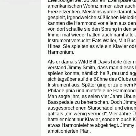
Elektroorgel seit 20 Jahren, Exemplare
amerikanischen Wohnzimmer, aber auch 
Freizeitzentren. Meistens wurde darauf 
gespielt, irgendwelche süßlichen Melodi
kannten die Hammond vor allem aus den 
von dort schaffte sie den Sprung in de
Immer mal wieder hatten auch namhafte 
Instrument versucht: Fats Waller, Milt Bu
Hines. Sie spielten es wie ein Klavier od
Harmonium.
Als er damals Wild Bill Davis hörte (der 
verstand Jimmy Smith, dass man dieses 
spielen konnte, nämlich heiß, rau und agg
sich tagsüber auf die Bühne des Clubs un
Instrument aus. Später ging er zu einem 
Philadelphia und mietete eine Hammond f
Man sagte ihm, es seien vier Jahre Übung
Basspedale zu beherrschen. Doch Jimm
ausgesprochenen Sturschädel und einen
galt als „ein wenig verrückt“. Vier Jahre
hatte er nicht nur Klavier, sondern auch 
etwas Harmonielehre abgekriegt. Jimmy 
ambitionierten Plan.