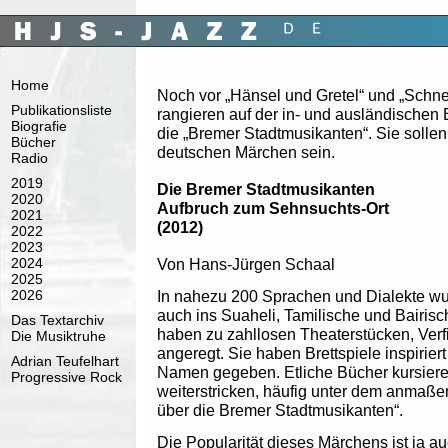
Home
Noch vor „Hänsel und Gretel“ und „Schn
Publikationsliste
rangieren auf der in- und ausländischen 
Biografie
die „Bremer Stadtmusikanten“. Sie sollen 
Bücher
deutschen Märchen sein.
Radio
2019
Die Bremer Stadtmusikanten
2020
Aufbruch zum Sehnsuchts-Ort
2021
(2012)
2022
2023
Von Hans-Jürgen Schaal
2024
2025
2026
In nahezu 200 Sprachen und Dialekte wu
auch ins Suaheli, Tamilische und Bairis
Das Textarchiv
haben zu zahllosen Theaterstücken, Ver
Die Musiktruhe
angeregt. Sie haben Brettspiele inspirier
Adrian Teufelhart
Namen gegeben. Etliche Bücher kursieren
Progressive Rock
weiterstricken, häufig unter dem anmaße
über die Bremer Stadtmusikanten“.
Die Popularität dieses Märchens ist ja a