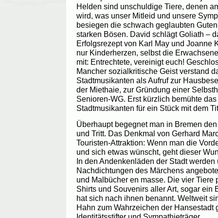
Helden sind unschuldige Tiere, denen am
wird, was unser Mitleid und unsere Sym
besiegen die schwach geglaubten Guten 
starken Bösen. David schlägt Goliath – d
Erfolgsrezept von Karl May und Joanne K
nur Kinderherzen, selbst die Erwachse
mit: Entrechtete, vereinigt euch! Geschlos
Mancher sozialkritische Geist verstand
Stadtmusikanten als Aufruf zur Hausbese
der Miethaie, zur Gründung einer Selbsth
Senioren-WG. Erst kürzlich bemühte das
Stadtmusikanten für ein Stück mit dem Tit
Überhaupt begegnet man in Bremen den S
und Tritt. Das Denkmal von Gerhard Marc
Touristen-Attraktion: Wenn man die Vord
und sich etwas wünscht, geht dieser Wuns
In den Andenkenläden der Stadt werden 
Nachdichtungen des Märchens angeboten,
und Malbücher en masse. Die vier Tiere 
Shirts und Souvenirs aller Art, sogar ei
hat sich nach ihnen benannt. Weltweit s
Hahn zum Wahrzeichen der Hansestadt
Identitätsstifter und Sympathieträger.