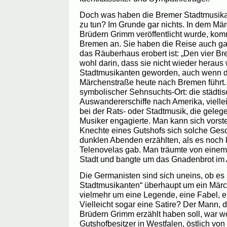
Doch was haben die Bremer Stadtmusika
zu tun? Im Grunde gar nichts. In dem Mä
Brüdern Grimm veröffentlicht wurde, komm
Bremen an. Sie haben die Reise auch ga
das Räuberhaus erobert ist: „Den vier Br
wohl darin, dass sie nicht wieder heraus 
Stadtmusikanten geworden, auch wenn 
Märchenstraße heute nach Bremen führt.
symbolischer Sehnsuchts-Ort: die städtisc
Auswandererschiffe nach Amerika, viellei
bei der Rats- oder Stadtmusik, die geleg
Musiker engagierte. Man kann sich vorst
Knechte eines Gutshofs sich solche Ges
dunklen Abenden erzählten, als es noch
Telenovelas gab. Man träumte von einem
Stadt und bangte um das Gnadenbrot im A
Die Germanisten sind sich uneins, ob es
Stadtmusikanten“ überhaupt um ein Märc
vielmehr um eine Legende, eine Fabel, e
Vielleicht sogar eine Satire? Der Mann, 
Brüdern Grimm erzählt haben soll, war wo
Gutshofbesitzer in Westfalen, östlich von