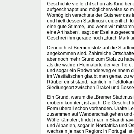
Geschichte vielleicht schon als Kind bei
aufgeschnappt und möglicherweise so m
Womöglich verachtete der Gutsherr das 
und hielt dessen Stadtmusik eigentlich f
eine gute Stimme, und wenn wir mitsam
eine Art haben“, sagt der Esel ausgerec
Geschrei ihm gerade noch „durch Mark un
Dennoch ist Bremen stolz auf die Stadtmu
angekommen sind. Zahlreiche Ortschaft
aber noch mehr Grund zum Stolz zu haben
als die wahren Heimatorte der vier Tiere.
und sogar ein Radwanderweg erinnern d
im Westfälischen glaubt man genau zu w
Räuber einst stand, nämlich in Feldtok
Siedlungsort zwischen Brakel und Bosse
Ein Grund, warum die „Bremer Stadtmusi
erobern konnten, ist auch: Die Geschichte
Form überall schon vorhanden. Uralte L
zusammen auf Wanderschaft gehen und 
Wölfe kämpfen, findet man in Skandinavie
und Albanien, sogar in Nordafrika und Os
wechseln je nach Region: In Portugal ist 