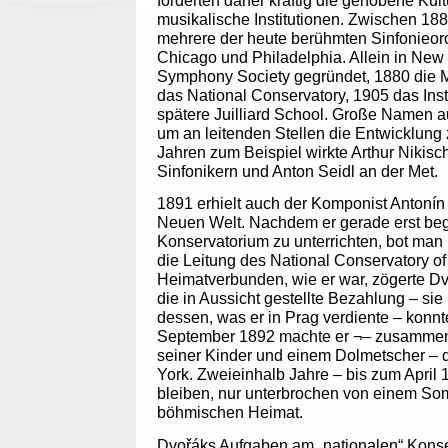
förderten daher kräftig die gehobene Kultu
musikalische Institutionen. Zwischen 18
mehrere der heute berühmten Sinfonieorch
Chicago und Philadelphia. Allein in New
Symphony Society gegründet, 1880 die M
das National Conservatory, 1905 das Instit
spätere Juilliard School. Große Namen 
um an leitenden Stellen die Entwicklung 
Jahren zum Beispiel wirkte Arthur Nikisc
Sinfonikern und Anton Seidl an der Met.
1891 erhielt auch der Komponist Antonín
Neuen Welt. Nachdem er gerade erst be
Konservatorium zu unterrichten, bot man
die Leitung des National Conservatory of
Heimatverbunden, wie er war, zögerte D
die in Aussicht gestellte Bezahlung – sie
dessen, was er in Prag verdiente – konnt
September 1892 machte er ¬– zusammen 
seiner Kinder und einem Dolmetscher – 
York. Zweieinhalb Jahre – bis zum April 1
bleiben, nur unterbrochen von einem So
böhmischen Heimat.
Dvořáks Aufgaben am „nationalen“ Konse