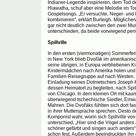
Indianer-Legende inspirieren, dem Tod d
Hiawatha, schuf aber eine Melodie im To
Gospelsongs. „Er versuchte, Neger- und
kombinieren“, erklärt Burleigh. Mögliche
gar nicht deutlich zwischen den zwei Mus
unterschieden, da beide vorwiegend penta
Spillville
In den ersten (viermonatigen) Sommerferie
in New York blieb Dvořák im amerikanisc
seine übrigen, in Europa verbliebenen K
Kindermädchen nach Amerika holen und 
Familien-Reisegruppe auf nach Westen. D
Einladung seines Dolmetschers Joseph K
dessen Heimatort zu begleiten, nach Spill
von Chicago. In dem kleinen Ort mit ka
überwiegend tschechische Siedler, Ein
Mähren. Die Dvořáks fühlten sich dort f
in ihrer Muttersprache sprechen. Desto d
Komponist wahr, worin sich Spillville vo
unterschied. „Hier sind die Vögel anders a
schöner gefärbt und singen auch anders“,
schon fest. Außerdem beeindruckten ihn 