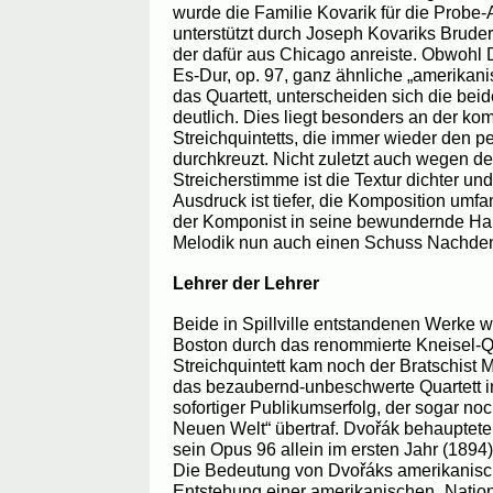
wurde die Familie Kovarik für die Probe
unterstützt durch Joseph Kovariks Bruder
der dafür aus Chicago anreiste. Obwohl D
Es-Dur, op. 97, ganz ähnliche „amerikani
das Quartett, unterscheiden sich die be
deutlich. Dies liegt besonders an der k
Streichquintetts, die immer wieder den p
durchkreuzt. Nicht zuletzt auch wegen de
Streicherstimme ist die Textur dichter und
Ausdruck ist tiefer, die Komposition umfan
der Komponist in seine bewundernde Hal
Melodik nun auch einen Schuss Nachden
Lehrer der Lehrer
Beide in Spillville entstandenen Werke 
Boston durch das renommierte Kneisel-Qua
Streichquintett kam noch der Bratschist 
das bezaubernd-unbeschwerte Quartett in
sofortiger Publikumserfolg, der sogar no
Neuen Welt“ übertraf. Dvořák behauptete
sein Opus 96 allein im ersten Jahr (1894
Die Bedeutung von Dvořáks amerikanisc
Entstehung einer amerikanischen „Natio