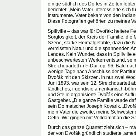
einige südlich des Dorfes in Zelten lebt
berichtet: „Mein Vater interessierte sich f
Instrumente. Vater bekam von den Indian
Diese Fotografien gehörten zu meines Vat
Spillville – das war für Dvořák: heitere F
Sorglosigkeit, der Kreis der Familie, die 
Szene, starke Heimatgefühle, dazu die 
vermissten Natur und die spannenden A
Landes. Kein Wunder, dass in Spillville 
unbeschwertesten Werken entstand, sein
Streichquartett in F-Dur, op. 96. Bald nac
wenige Tage nach Abschluss der Partitur
Dvořák mit den Skizzen. In nur zwei Woc
Juni 1893, war sein 12. Streichquartett a
ländliches, irgendwie amerikanisch-böhm
und Stelle organisierte Dvořák eine Auffü
Gastgeber. „Die ganze Familie wurde dafür
sein Dolmetscher Joseph Kovarik. „Dvořák
mein Vater die zweite, meine Schwester 
Cello. Wir gingen mit Volldampf an die S
Durch das ganze Quartett zieht sich – ma
der von Dvořák gründlich studierte „ameri