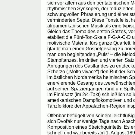
sich vor allem aus den pentatonischen M
rhythmischen Synkopen, der reduzierten
schwungvollen Phrasierung und einer s
verminderten Septe. Diese Tonstufe ist he
afroamerikanischen Musik als eine typisc
Gleich das Thema des ersten Satzes, von
etabliert die Fünf-Ton-Skala F-G-A-C-D un
motivische Material fürs ganze Quartett. 
glaubt man einen Gospelgesang zu hören 
man den begleitenden „Puls“ – die Melod
Stampftanzes. Im dritten und vierten Sat
Anregungen des Gastlandes zu entdecke
Scherzo („Molto vivace“) den Ruf der Scha
im östlichen Nordamerika heimischen Sp
enervierende Gesang des „verwünschten 
auf seinen Spaziergängen rund um Spillvi
Im Finalsatz (im 2/4-Takt) schließlich so
amerikanischen Dampflokomotiven und d
Tanzfolklore der Appalachen-Region insp
Offenbar beflügelt von seinem leichtfüßig
sich Dvořák nur wenige Tage nach Absch
Komposition eines Streichquintetts. Es e
schnell und war bereits am 1. August 1