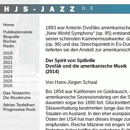
Home
1893 war Antonín Dvořáks amerikanische
Publikationsliste
„New World Symphony“ (op. 95) entstan
Biografie
seiner schönsten Kammermusikwerke: das
Bücher
(op. 96) und das Streichquintett in Es-D
Radio
lieferten sie den Anstoß zur amerikanisc
2019
2020
Der Spirit von Spillville
2021
Dvořák und die amerikanische Musik
2022
(2014)
2023
2024
2025
Von Hans-Jürgen Schaal
2026
Bis 1854 war Kalifornien im Goldrausch, 
Das Textarchiv
amerikanische Sezessionskrieg um die Sk
Die Musiktruhe
dauerten sogar bis 1890 fort. Glücksritt
Adrian Teufelhart
Sklavenhaltung bestimmten lange das Im
Progressive Rock
Staaten im Ausland. In den eher europäi
Osten der USA hat man dieses Image zu
empfunden. Reiche Mäzene mit engen Ver