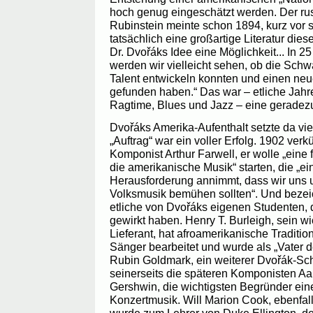
hoch genug eingeschätzt werden. Der rus
Rubinstein meinte schon 1894, kurz vor
tatsächlich eine großartige Literatur dies
Dr. Dvořáks Idee eine Möglichkeit... In 2
werden wir vielleicht sehen, ob die Schw
Talent entwickeln konnten und einen neu
gefunden haben.“ Das war – etliche Ja
Ragtime, Blues und Jazz – eine geradez
Dvořáks Amerika-Aufenthalt setzte da vie
„Auftrag“ war ein voller Erfolg. 1902 ver
Komponist Arthur Farwell, er wolle „eine 
die amerikanische Musik“ starten, die „e
Herausforderung annimmt, dass wir uns
Volksmusik bemühen sollten“. Und beze
etliche von Dvořáks eigenen Studenten, d
gewirkt haben. Henry T. Burleigh, sein wi
Lieferant, hat afroamerikanische Traditio
Sänger bearbeitet und wurde als „Vater de
Rubin Goldmark, ein weiterer Dvořák-Schü
seinerseits die späteren Komponisten A
Gershwin, die wichtigsten Begründer ein
Konzertmusik. Will Marion Cook, ebenfal