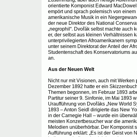
orientierte Komponist Edward MacDowell
empört und sprach polemisch von einem 
amerikanische Musik in ein Negergewand 
der neue Direktor des National Conservat
„negrophil“. Dvořák selbst machte auch 
er, der selbst aus kleinen Verhältnissen 
unterprivilegierten Afroamerikanern sympa
unter seinem Direktorat der Anteil der Af
Studentenschaft des Konservatoriums auf
an.
Aus der Neuen Welt
Nicht nur mit Visionen, auch mit Werken 
Dezember 1892 hatte er ein Skizzenbuch
Themen begonnen, im Februar 1893 arbei
Partitur seiner 9. Sinfonie, im Mai 1893 wa
Uraufführung von Dvořáks „New World 
1893 – Anton Seidl dirigierte das New Y
in der Carnegie Hall – wurde ein überwält
meisten Konzertbesucher war die amerik
Melodien unüberhörbar. Der Komponist se
Aufführung erklärt: „Es ist der Geist von 