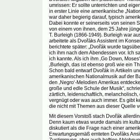
umrissen: Er sollte unterrichten und eige
in erster Linie eine amerikanische „Natio
war daher begierig darauf, typisch ameri
Dabei konnte er seinerseits von seinen S
von einem von ihnen, dem 25 Jahre jüng
T. Burleigh (1866-1949). Burleigh war a
arbeitete als Dvořáks Assistent im Konse
berichtete später: „Dvořák wurde tagsüb
ich ihm nach dem Abendessen vor. Ich sa
ich kannte. Als ich ihm ‚Go Down, Moses‘
‚Burleigh, das ist ebenso groß wie ein 
Schon bald entwarf Dvořák in Artikeln und
amerikanischen Nationalmusik auf der Ba
den ‚Negro‘-Melodien Amerikas entdecke i
große und edle Schule der Musik“, schrieb
zärtlich, leidenschaftlich, melancholisch, e
vergnügt oder was auch immer. Es gibt k
die nicht mit Themen aus dieser Quelle v
Mit diesem Vorstoß stach Dvořák allerdi
Denn kaum etwas wurde damals im kultur
diskutiert als die Frage nach einer amer
Erwartungsgemäß ernteten Dvořáks Ansic
Zustimmung, aber auch heftige Ablehnun