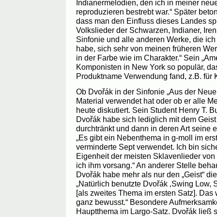
Indianermelodien, den ich in meiner neu
reproduzieren bestrebt war.“ Später beto
dass man den Einfluss dieses Landes spü
Volkslieder der Schwarzen, Indianer, Ire
Sinfonie und alle anderen Werke, die ic
habe, sich sehr von meinen früheren We
in der Farbe wie im Charakter.“ Sein „A
Komponisten in New York so populär, das
Produktname Verwendung fand, z.B. für 
Ob Dvořák in der Sinfonie „Aus der Neuen
Material verwendet hat oder ob er alle Mel
heute diskutiert. Sein Student Henry T. B
Dvořák habe sich lediglich mit dem Geis
durchtränkt und dann in deren Art seine
„Es gibt ein Nebenthema in g-moll im ers
verminderte Sept verwendet. Ich bin sich
Eigenheit der meisten Sklavenlieder von
ich ihm vorsang.“ An anderer Stelle beha
Dvořák habe mehr als nur den „Geist“ di
„Natürlich benutzte Dvořák ‚Swing Low, S
[als zweites Thema im ersten Satz]. Das 
ganz bewusst.“ Besondere Aufmerksamke
Hauptthema im Largo-Satz. Dvořák ließ s