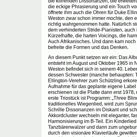
die klirrenden Dissonanzen, die erweitert
die eckige Phrasierung und ein Touch vo
öffnete ihm auch die Ohren für Duke Ell
Weston zwar schon immer mochte, den er 
richtig wahrgenommen hatte. Natürlich ste
dem verhinderten Stride-Pianisten, auch
Kürzelhafte, die harten Voicings, die ha
Auch Afrikanisches. Und dann kam noch 
befreite die Formen und das Denken.
An diesem Punkt setzen wir ein: Das Alb
entsteht im August und Oktober 1965 in 
Weston befindet sich in seinem 40. Lebe
dessen Schwester (manche behaupten: To
Ellington-Verehrer zum Schützling erkor
Aufnahme für das geplante eigene Label
erschienen ist die Platte dann erst 1978,
erste Triostück ist Programm: „Three Bli
traditionelles Wiegenlied, wird zum Sprun
Schrille Dissonanzen im Diskant und sc
Akkordcluster wechseln mit eleganter, fa
Harmonisierung im B-Teil. Ein Kinderlie
Tanzbärenwalzer und dann zum ungebu
durch den visionäre Klavierläufe gewitte