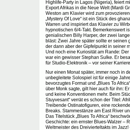
Highlife-Party in Lagos (Nigeria), feiert 
Export Afrikas in die Neue Welt (Mardi Gr
Weston am Klavier wird zum provozierend
„Mystery Of Love“ ist ein Stück des gha
Warren und inspiriert das Klavier zu Wir
hypnotischen 6/4-Takt. Bemerkenswert is
genialischen Billy Harper, der zwei lange
bläst: Zwei Jahre später sollte er seine
der dann aber der Gipfelpunkt in seiner m
Und noch eine Kuriosität am Rande: Der
war ein gewisser Stephan Sulke. Er besa
für Studio-Elektronik – vor seiner Karrier
Nur einen Monat später, immer noch in d
unbegleitete Solospiel ist für einige Ja
bevorzugtes Format und „Blues To Africa
über Monk sagte, gilt hier auch für ihn: 
und keine Konventionen mehr. Beim Stück
Stuyvesant“ verrät es schon der Titel: Afr
Treibende Ostinatofiguren, eine rockend
Breaks. Stammestänze am East River und
Das Titelstück „Blues To Africa“ beschwö
Geschichte: ein ernster Blues-Walzer – 
Weltmeister des Dreivierteltakts im Jazz! 