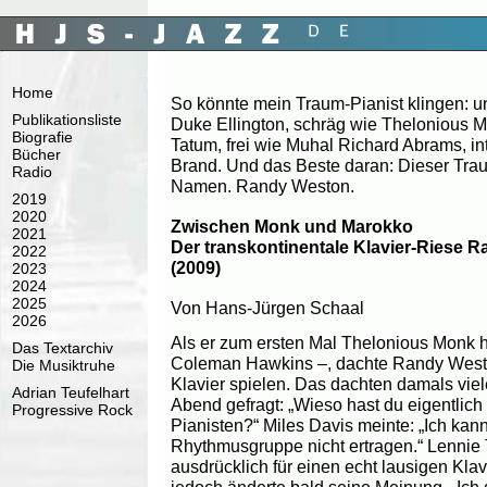
Home
So könnte mein Traum-Pianist klingen: 
Publikationsliste
Duke Ellington, schräg wie Thelonious Mo
Biografie
Tatum, frei wie Muhal Richard Abrams, int
Bücher
Brand. Und das Beste daran: Dieser Trau
Radio
Namen. Randy Weston.
2019
2020
Zwischen Monk und Marokko
2021
Der transkontinentale Klavier-Riese 
2022
(2009)
2023
2024
2025
Von Hans-Jürgen Schaal
2026
Als er zum ersten Mal Thelonious Monk h
Das Textarchiv
Coleman Hawkins –, dachte Randy Weston
Die Musiktruhe
Klavier spielen. Das dachten damals vie
Adrian Teufelhart
Abend gefragt: „Wieso hast du eigentlich
Progressive Rock
Pianisten?“ Miles Davis meinte: „Ich kan
Rhythmusgruppe nicht ertragen.“ Lennie 
ausdrücklich für einen echt lausigen Kla