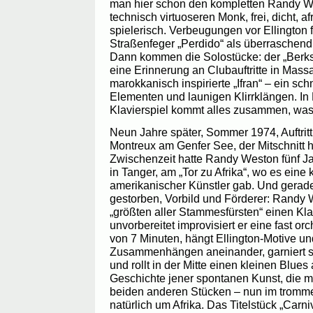
man hier schon den kompletten Randy W
technisch virtuoseren Monk, frei, dicht, a
spielerisch. Verbeugungen vor Ellington 
Straßenfeger „Perdido“ als überraschend 
Dann kommen die Solostücke: der „Berkshi
eine Erinnerung an Clubauftritte in Mass
marokkanisch inspirierte „Ifran“ – ein sch
Elementen und launigen Klirrklängen. I
Klavierspiel kommt alles zusammen, was 
Neun Jahre später, Sommer 1974, Auftritt
Montreux am Genfer See, der Mitschnitt he
Zwischenzeit hatte Randy Weston fünf Ja
in Tanger, am „Tor zu Afrika“, wo es eine 
amerikanischer Künstler gab. Und gerad
gestorben, Vorbild und Förderer: Randy
„größten aller Stammesfürsten“ einen Kla
unvorbereitet improvisiert er eine fast o
von 7 Minuten, hängt Ellington-Motive un
Zusammenhängen aneinander, garniert sie
und rollt in der Mitte einen kleinen Blues 
Geschichte jener spontanen Kunst, die m
beiden anderen Stücken – nun im trommel
natürlich um Afrika. Das Titelstück „Carni