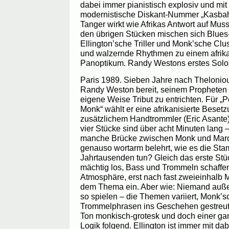
dabei immer pianistisch explosiv und mit 
modernistische Diskant-Nummer „Kasbah 
Tanger wirkt wie Afrikas Antwort auf Muss
den übrigen Stücken mischen sich Blues
Ellington’sche Triller und Monk’sche Clus
und walzernde Rhythmen zu einem afrik
Panoptikum. Randy Westons erstes Soloa
Paris 1989. Sieben Jahre nach Theloniou
Randy Weston bereit, seinem Propheten of
eigene Weise Tribut zu entrichten. Für „P
Monk“ wählt er eine afrikanisierte Besetzu
zusätzlichem Handtrommler (Eric Asante),
vier Stücke sind über acht Minuten lang 
manche Brücke zwischen Monk und Marok
genauso wortarm belehrt, wie es die Stam
Jahrtausenden tun? Gleich das erste Stüc
mächtig los, Bass und Trommeln schaffe
Atmosphäre, erst nach fast zweieinhalb M
dem Thema ein. Aber wie: Niemand auß
so spielen – die Themen variiert, Monk’
Trommelphrasen ins Geschehen gestreut,
Ton monkisch-grotesk und doch einer gan
Logik folgend. Ellington ist immer mit dab