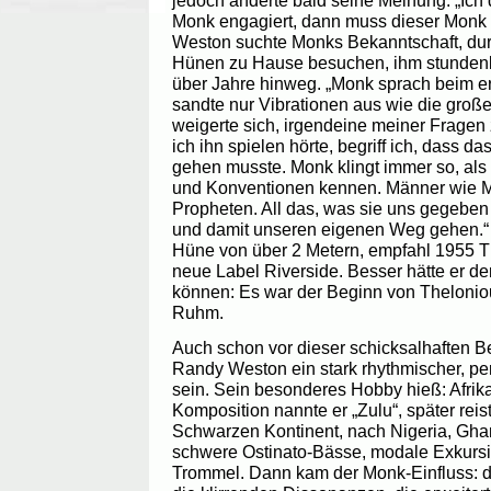
jedoch änderte bald seine Meinung. „Ic
Monk engagiert, dann muss dieser Monk
Weston suchte Monks Bekanntschaft, dur
Hünen zu Hause besuchen, ihm stundenl
über Jahre hinweg. „Monk sprach beim er
sandte nur Vibrationen aus wie die große
weigerte sich, irgendeine meiner Fragen 
ich ihn spielen hörte, begriff ich, dass da
gehen musste. Monk klingt immer so, als
und Konventionen kennen. Männer wie M
Propheten. All das, was sie uns gegebe
und damit unseren eigenen Weg gehen.“
Hüne von über 2 Metern, empfahl 1955 
neue Label Riverside. Besser hätte er d
können: Es war der Beginn von Theloni
Ruhm.
Auch schon vor dieser schicksalhaften 
Randy Weston ein stark rhythmischer, pe
sein. Sein besonderes Hobby hieß: Afrika
Komposition nannte er „Zulu“, später rei
Schwarzen Kontinent, nach Nigeria, Ghan
schwere Ostinato-Bässe, modale Exkursio
Trommel. Dann kam der Monk-Einfluss: 