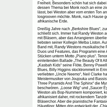
Freiheit. Besonders schön hat sich dabei 
dessen Thema bei Monk noch an eine zi
lässt, bei Weston aber vom ersten Ton a
losgrooven möchte. Monk, nach Hause g
afrikanische Erde.
Dreißig Jahre nach „Berkshire Blues“, zu
schließt sich. Immer hat Randy Weston a
mit Bläsern, aber das Arrangieren überli
liebsten seiner Kollegin Melba Liston. Au
Band mit, Randy Westons musikalische Fa
Duos und Features, das Programm eine A
Stücken unterm Motto „Piano plus“. Tenori
einleitenden Ballade „The Beauty Of It All
„Kasbah Kids“ seine Flöte, Benny Powell
Blues, Billy Higgins stocktrommelt in Er
verliebten „Uncle Neemo“, Neil Clarke h
Meistermusiker von Joujouka und Bassist A
Three Pyramids And The Sphinx“ die Myst
beschwören. „Loose Wig“ und „Saucer Ey
Weston als Bop-Nummern komponiert, k
afrikanisiert daher, mit rockendem Tanzd
Bläserchor. Aber die pianistische Fantasie
Häuptling: Mitten drin entwickelt der „Chi