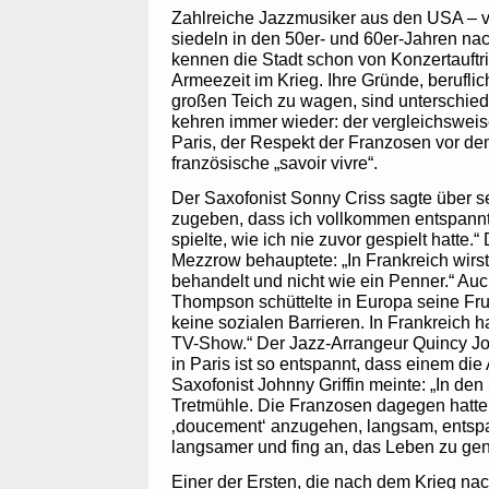
Zahlreiche Jazzmusiker aus den USA – v
siedeln in den 50er- und 60er-Jahren nac
kennen die Stadt schon von Konzertauftri
Armeezeit im Krieg. Ihre Gründe, beruflic
großen Teich zu wagen, sind unterschiedl
kehren immer wieder: der vergleichswei
Paris, der Respekt der Franzosen vor d
französische „savoir vivre“.
Der Saxofonist Sonny Criss sagte über se
zugeben, dass ich vollkommen entspannt
spielte, wie ich nie zuvor gespielt hatte.“
Mezzrow behauptete: „In Frankreich wirst
behandelt und nicht wie ein Penner.“ Auc
Thompson schüttelte in Europa seine Fru
keine sozialen Barrieren. In Frankreich 
TV-Show.“ Der Jazz-Arrangeur Quincy Jo
in Paris ist so entspannt, dass einem die Ar
Saxofonist Johnny Griffin meinte: „In den
Tretmühle. Die Franzosen dagegen hatten
‚doucement‘ anzugehen, langsam, entspa
langsamer und fing an, das Leben zu gen
Einer der Ersten, die nach dem Krieg nac