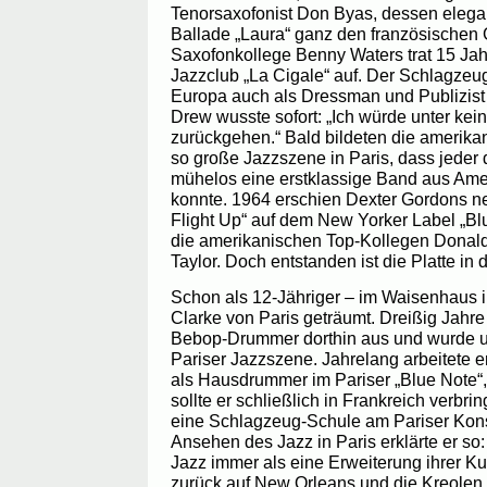
Tenorsaxofonist Don Byas, dessen elegant
Ballade „Laura“ ganz den französischen 
Saxofonkollege Benny Waters trat 15 Jah
Jazzclub „La Cigale“ auf. Der Schlagzeug
Europa auch als Dressman und Publizist 
Drew wusste sofort: „Ich würde unter ke
zurückgehen.“ Bald bildeten die amerikan
so große Jazzszene in Paris, dass jeder
mühelos eine erstklassige Band aus Am
konnte. 1964 erschien Dexter Gordons 
Flight Up“ auf dem New Yorker Label „Bl
die amerikanischen Top-Kollegen Donald
Taylor. Doch entstanden ist die Platte in
Schon als 12-Jähriger – im Waisenhaus i
Clarke von Paris geträumt. Dreißig Jahre
Bebop-Drummer dorthin aus und wurde um
Pariser Jazzszene. Jahrelang arbeitete e
als Hausdrummer im Pariser „Blue Note“,
sollte er schließlich in Frankreich verbri
eine Schlagzeug-Schule am Pariser Kon
Ansehen des Jazz in Paris erklärte er s
Jazz immer als eine Erweiterung ihrer Ku
zurück auf New Orleans und die Kreolen