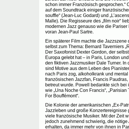
schon immer Französisch gesprochen.“ Cl
auf dem Soundtrack einiger französischer
souffle“ (Jean-Luc Godard) und „L’ascens
Malle). Die Regisseure des „film noir“ l
modernen Jazz genauso wie die Pariser E
voran Jean-Paul Sartre.
Ein späterer Film machte die Jazzszene d
selbst zum Thema: Bernard Taverniers „
Der Saxofonist Dexter Gordon, der selbst
Europa gelebt hat – in Paris, London und
den fiktiven Jazzmusiker Dale Turner. In
sind Motive aus dem Leben des Pianiste
nach Paris zog, alkoholkrank und mental 
französischen Jazzfan, Francis Paudras, 
betreut wurde. Powell bedankte sich bei 
wie „Una Noche Con Francis“, „Parisian 
For Bouffémont“.
Die Kolonie der amerikanischen „Ex-Patri
Jazzleben und große Konzertereignisse g
viele französische Musiker. Mit der Zeit w
jedoch zunehmend schwierig, die nötige
erhalten, da immer mehr von ihnen in Pa