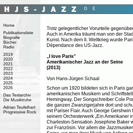
Home
Trotz gelegentlicher Vorurteile gegenüb
Publikationsliste
Auch in Amerika träumt man von der Stad
Biografie
Kunst. Nach dem II. Weltkrieg wurde Pari
Bücher
Dépendance des US-Jazz.
Radio
2019
„I love Paris“
2020
Amerikanischer Jazz an der Seine
2021
(2013)
2022
2023
Von Hans-Jürgen Schaal
2024
2025
2026
Schon um 1920 bildeten sich in Paris ga
amerikanischen Musikern und Schriftstell
Das Textarchiv
Hemingway. Der Songschreiber Cole Porter
Die Musiktruhe
die ganzen Zwanzigerjahre dort und schu
Adrian Teufelhart
mit Pariser Flair. Auch George Gershwin f
Progressive Rock
seinem Orchesterwerk „Ein Amerikaner in 
Charleston-Sensation Josephine Baker w
zur Französin. Vor allem die Jazzmusiker