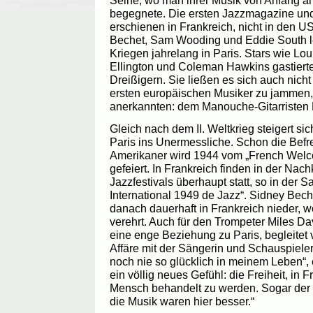
Seine, wo man ihrer Musik von Anfang an
begegnete. Die ersten Jazzmagazine und
erschienen in Frankreich, nicht in den U
Bechet, Sam Wooding und Eddie South l
Kriegen jahrelang in Paris. Stars wie Lo
Ellington und Coleman Hawkins gastierten
Dreißigern. Sie ließen es sich auch nich
ersten europäischen Musiker zu jammen, 
anerkannten: dem Manouche-Gitarristen 
Gleich nach dem II. Weltkrieg steigert si
Paris ins Unermessliche. Schon die Befre
Amerikaner wird 1944 vom „French Welc
gefeiert. In Frankreich finden in der Nach
Jazzfestivals überhaupt statt, so in der S
International 1949 de Jazz“. Sidney Bechet 
danach dauerhaft in Frankreich nieder, w
verehrt. Auch für den Trompeter Miles Da
eine enge Beziehung zu Paris, begleitet
Affäre mit der Sängerin und Schauspieleri
noch nie so glücklich in meinem Leben“, e
ein völlig neues Gefühl: die Freiheit, in 
Mensch behandelt zu werden. Sogar der
die Musik waren hier besser.“