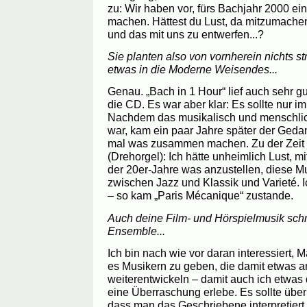
zu: Wir haben vor, fürs Bachjahr 2000 ein
machen. Hättest du Lust, da mitzumachen
und das mit uns zu entwerfen...?
Sie planten also von vornherein nichts s
etwas in die Moderne Weisendes...
Genau. „Bach in 1 Hour“ lief auch sehr g
die CD. Es war aber klar: Es sollte nur i
Nachdem das musikalisch und menschlich
war, kam ein paar Jahre später der Geda
mal was zusammen machen. Zu der Zeit s
(Drehorgel): Ich hätte unheimlich Lust, m
der 20er-Jahre was anzustellen, diese Mu
zwischen Jazz und Klassik und Varieté. I
– so kam „Paris Mécanique“ zustande.
Auch deine Film- und Hörspielmusik schr
Ensemble...
Ich bin nach wie vor daran interessiert, 
es Musikern zu geben, die damit etwas a
weiterentwickeln – damit auch ich etwas
eine Überraschung erlebe. Es sollte übe
dass man das Geschriebene interpretiert u