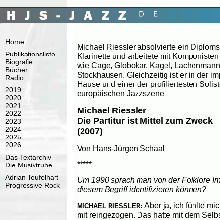
Home
Michael Riessler absolvierte ein Diplom
Publikationsliste
Klarinette und arbeitete mit Komponisten
Biografie
wie Cage, Globokar, Kagel, Lachenmann,
Bücher
Stockhausen. Gleichzeitig ist er in der i
Radio
Hause und einer der profiliertesten Solis
2019
europäischen Jazzszene.
2020
2021
Michael Riessler
2022
Die Partitur ist Mittel zum Zweck
2023
2024
(2007)
2025
2026
Von Hans-Jürgen Schaal
Das Textarchiv
*****
Die Musiktruhe
Adrian Teufelhart
Um 1990 sprach man von der Folklore Ima
Progressive Rock
diesem Begriff identifizieren können?
Aber ja, ich fühlte mi
MICHAEL RIESSLER:
mit reingezogen. Das hatte mit dem Selb