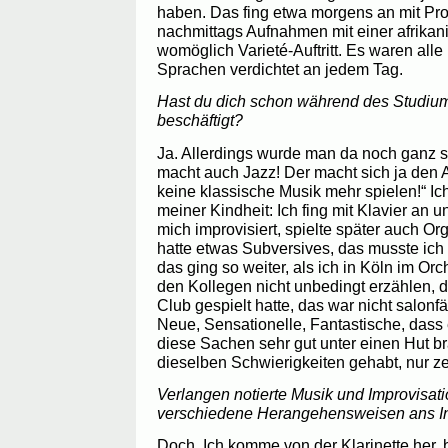
haben. Das fing etwa morgens an mit Pr
nachmittags Aufnahmen mit einer afrika
womöglich Varieté-Auftritt. Es waren all
Sprachen verdichtet an jedem Tag.
Hast du dich schon während des Studiums
beschäftigt?
Ja. Allerdings wurde man da noch ganz s
macht auch Jazz! Der macht sich ja den A
keine klassische Musik mehr spielen!“ I
meiner Kindheit: Ich fing mit Klavier an 
mich improvisiert, spielte später auch O
hatte etwas Subversives, das musste ich
das ging so weiter, als ich in Köln im Orc
den Kollegen nicht unbedingt erzählen, 
Club gespielt hatte, das war nicht salonf
Neue, Sensationelle, Fantastische, dass 
diese Sachen sehr gut unter einen Hut bra
dieselben Schwierigkeiten gehabt, nur ze
Verlangen notierte Musik und Improvisati
verschiedene Herangehensweisen ans I
Doch. Ich komme von der Klarinette her, 