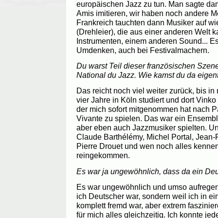
europäischen Jazz zu tun. Man sagte dam
Amis imitieren, wir haben noch andere Mö
Frankreich tauchten dann Musiker auf wie
(Drehleier), die aus einer anderen Welt 
Instrumenten, einem anderen Sound... E
Umdenken, auch bei Festivalmachern.
Du warst Teil dieser französischen Szen
National du Jazz. Wie kamst du da eigent
Das reicht noch viel weiter zurück, bis in
vier Jahre in Köln studiert und dort Vink
der mich sofort mitgenommen hat nach Pa
Vivante zu spielen. Das war ein Ensembl
aber eben auch Jazzmusiker spielten. Und
Claude Barthélémy, Michel Portal, Jean-
Pierre Drouet und wen noch alles kennen 
reingekommen.
Es war ja ungewöhnlich, dass da ein De
Es war ungewöhnlich und umso aufregende
ich Deutscher war, sondern weil ich in e
komplett fremd war, aber extrem fasziniere
für mich alles gleichzeitig. Ich konnte j