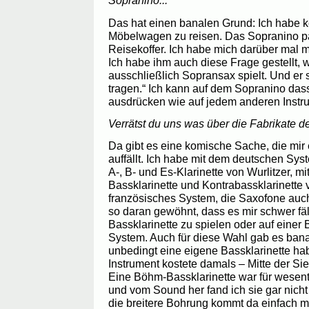
Sopranino...
Das hat einen banalen Grund: Ich habe k
Möbelwagen zu reisen. Das Sopranino p
Reisekoffer. Ich habe mich darüber mal m
Ich habe ihm auch diese Frage gestellt, 
ausschließlich Sopransax spielt. Und er s
tragen.“ Ich kann auf dem Sopranino da
ausdrücken wie auf jedem anderen Instr
Verrätst du uns was über die Fabrikate d
Da gibt es eine komische Sache, die mir 
auffällt. Ich habe mit dem deutschen Sy
A-, B- und Es-Klarinette von Wurlitzer, 
Bassklarinette und Kontrabassklarinette 
französisches System, die Saxofone auc
so daran gewöhnt, dass es mir schwer fäl
Bassklarinette zu spielen oder auf einer 
System. Auch für diese Wahl gab es bana
unbedingt eine eigene Bassklarinette ha
Instrument kostete damals – Mitte der Si
Eine Böhm-Bassklarinette war für wesent
und vom Sound her fand ich sie gar nicht 
die breitere Bohrung kommt da einfach 