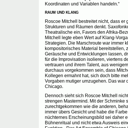
Koordinaten und Variablen handeln.“
RAUM UND KLANG
Roscoe Mitchell bestreitet nicht, dass er
Strukturen und Räumen denkt. Saxofonk
Theatralische ein, Favors den Afrika-B
Mitchell legte eben Wert auf Klang-Vorg
Strategien. Die Marschroute war immer kl
kompositorisches Material bereitstellen,
Geräusche und Entwicklungen lassen, dri
für die Improvisation isolieren, viertens d
vertrauen und ihrem Talent, aus wenigem
durchaus vorgekommen sein, dass Mitche
Kollegen ermahnt hat, sich doch bitte me
Vorgaben mutiger umzugehen. Das war d
Chicago.
Dennoch sieht sich Roscoe Mitchell nicht
strengen Mastermind. Mit der Schminke se
zurechtgekommen wie die anderen, behau
immer übers Gesicht und habe die Farbe
nüchternes Erscheinungsbild sei daher e
Bühnenritual und nicht etwa Ausweis ei
Funktion. „Das Art Ensemble of Chicago 