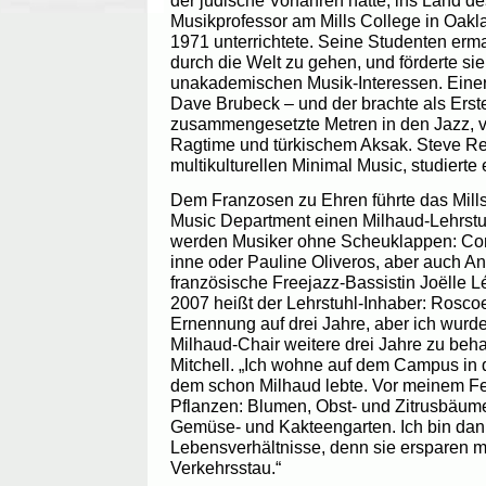
Musikprofessor am Mills College in Oakla
1971 unterrichtete. Seine Studenten erma
durch die Welt zu gehen, und förderte sie
unakademischen Musik-Interessen. Einer
Dave Brubeck – und der brachte als Ers
zusammengesetzte Metren in den Jazz, v
Ragtime und türkischem Aksak. Steve Rei
multikulturellen Minimal Music, studierte 
Dem Franzosen zu Ehren führte das Mill
Music Department einen Milhaud-Lehrstuh
werden Musiker ohne Scheuklappen: Con
inne oder Pauline Oliveros, aber auch A
französische Freejazz-Bassistin Joëlle L
2007 heißt der Lehrstuhl-Inhaber: Roscoe 
Ernennung auf drei Jahre, aber ich wurde
Milhaud-Chair weitere drei Jahre zu beha
Mitchell. „Ich wohne auf dem Campus in
dem schon Milhaud lebte. Vor meinem Fe
Pflanzen: Blumen, Obst- und Zitrusbäu
Gemüse- und Kakteengarten. Ich bin dank
Lebensverhältnisse, denn sie ersparen mi
Verkehrsstau.“