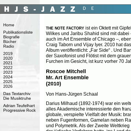
Home
ist ein Oktett mit Gipf
THE NOTE FACTORY
Publikationsliste
Wilkes und Jaribu Shahid sind mit dabei –
Biografie
auch im Art Ensemble of Chicago –, eben
Bücher
Craig Taborn und Vijay Iyer. 2010 hat d
Radio
Album veröffentlicht: „Far Side“ . Und B
2019
der Saxofonist und Flötist mit dem graue
2020
Furchen im Gesicht, ist kurz vorher 70 Ja
2021
2022
Roscoe Mitchell
2023
Mr. Art Ensemble
2024
2025
(2010)
2026
Von Hans-Jürgen Schaal
Das Textarchiv
Die Musiktruhe
Darius Milhaud (1892-1974) war ein welt
Adrian Teufelhart
alles Akademische interessierte den fra
Progressive Rock
globale, verspielte Vielfalt der Musik: b
neben Fugenformen, Gamelan neben Ragt
und Polymetrik. Als der Zweite Weltkrieg
der jüdische Vorfahren hatte, ins Land d