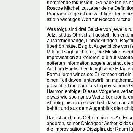
Kommende fokussiert. „So habe ich es no
Roscoe Mitchell zu, „aber deine Definitio
Programmfolge ist ein wichtiger Teil eine
ist ein wichtiges Wort für Roscoe Mitchell
Was folgt, sind drei Stücke von jeweils 
Jetzt ist das Ohr scharf gestellt: Ich erk
Zusammenhänge, Entwicklungen, Rhythmen
überhört hätte. Es gibt Augenblicke von f
Mitchell sagt nüchtern: „Die Musiker wer
Improvisation zu kreieren, die auf Materi
notierten Information abgeleitet sind, die
Auch im Englischen klingt seine Erläuteru
Formulieren wir es so: Er komponiert ein 
einen Teil davon, unterwirft ihn mathem
präsentiert ihn dann als Improvisations-G
Harmonienfolge. Dieses Vorgehen verlang
etwas wie spontanes Weiterkomponieren:
ist nötig, bis man so weit ist, dass man a
behält und aus dem Augenblick die richtig
Das ist auch das Geheimnis des Art Ens
anderen, seiner Chicagoer Ästhetik: das s
die Improvisations-Disziplin, der Raum 