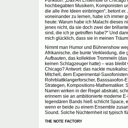
hochbegabten Musikern, Komponisten un
die alle ihre Ideen einbringen“, betont er.
voneinander zu lernen, habe ich immer g
heute: Warum habe ich Malachi dieses nic
jenes nicht, da sie doch zwei der brilla
sind, die ich je getroffen habe?“ Und dann
mich glücklich, dass sie in meinen Träum
Nimmt man Humor und Bühnenshow weg, 
Afrikanische, die bunte Verkleidung, die
Aufbauten, das kollektive Trommeln (das 
keinen Schlagzeuger hatte) – was bleibt
Chicago? Antwort: das nackte musikali
Mitchell, dem Experimental-Saxofonisten,
Rohrblattklangerforscher, Basssaxofon-Er
Strategen, Kompositions-Mathematiker. 
Namen wirken in der Regel abstrakt, sch
erinnern sie an ambitionierte moderne E-
legendären Bands hieß schlicht Space, 
wenn er beide zu einem Ensemble zusa
Sound. Solche Nüchternheit ist typisch fü
THE NOTE FACTORY