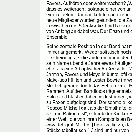
Favors. Aufhören oder weitermachen? „W
dass es weitergeht, solange einer von uns
einmal betont. Jarman kehrte nach zehn 
neue Mitglieder wurden gefunden, die Zah
inzwischen der 50er-Marke. Und Roscoe Mi
von Anfang an dabei war. Der Erste und de
Ensemble.
Seine zentrale Position in der Band hat 
immer angemerkt. Weder solistisch noch v
Erscheinung als die anderen, nur in de
sein Name über die Jahre etwas häufiger v
eher als eine Art optischer Außenseiter:
Jarman, Favors und Moye in bunte, afri
Make-ups hüllten und Lester Bowie im weiße
Mitchell gerade durch das Fehlen jeder
Rahmen. Auf den Bandfotos trägt er meis
Sakko, oft bläst er dabei ins Instrument,
zu Faxen aufgelegt sind. Der schmale, ko
Roscoe Mitchell galt als der Ernsthafte, 
sei „ein Rationalist“, schrieb der Kritiker 
einer Welt, die von ihren Komponisten B
erwartet, gibt [Mitchell] bereitwillig zu, d
Stücke tabellarisch [...] sind und nur von