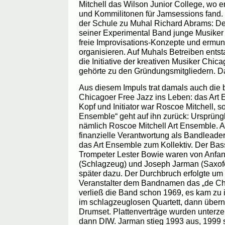
Mitchell das Wilson Junior College, wo e
und Kommilitonen für Jamsessions fand.
der Schule zu Muhal Richard Abrams: Der
seiner Experimental Band junge Musiker 
freie Improvisations-Konzepte und ermunte
organisieren. Auf Muhals Betreiben ents
die Initiative der kreativen Musiker Chic
gehörte zu den Gründungsmitgliedern. D
Aus diesem Impuls trat damals auch die
Chicagoer Free Jazz ins Leben: das Art 
Kopf und Initiator war Roscoe Mitchell, 
Ensemble“ geht auf ihn zurück: Ursprüng
nämlich Roscoe Mitchell Art Ensemble. A
finanzielle Verantwortung als Bandleader
das Art Ensemble zum Kollektiv. Der Bas
Trompeter Lester Bowie waren von Anfang
(Schlagzeug) und Joseph Jarman (Saxof
später dazu. Der Durchbruch erfolgte um 
Veranstalter dem Bandnamen das „de Chi
verließ die Band schon 1969, es kam zu
im schlagzeuglosen Quartett, dann übe
Drumset. Plattenverträge wurden unterzei
dann DIW. Jarman stieg 1993 aus, 1999 