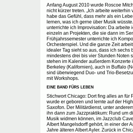
Anfang August 2010 wurde Roscoe Mitchell
nicht kürzer treten. „Ich arbeite weiterhin
habe das Gefühl, dass mehr als ein Lebe
lernen, was ich gerne über Musik wüsste
unterrichte ich Improvisation: Da arbeite
einzeln an Projekten, die sie dann im Se
Frühjahrssemester unterrichte ich Kompos
Orchesterspiel. Und die ganze Zeit arbei
idealer Tag sieht so aus, dass ich sechs
mindestens drei bis vier Stunden Noten s
stehen im Kalender außerdem Konzerte 
Berkeley (Kalifornien), auch in Buffalo 
sind überwiegend Duo- und Trio-Besetzu
mit Workshops.
EINE BAND FÜRS LEBEN
Stichwort Chicago: Dort fing alles an für
wurde er geboren und lernte auf der High
Saxofon. Der Militärdienst, unter anderem
ihn dann zum Jazzpraktikum: Rund um di
Musik widmen können, im Jazzclub Cave 
Albert Mangelsdorff gehört, in einer der
Jahre älteren Albert Ayler. Zurück in Ch