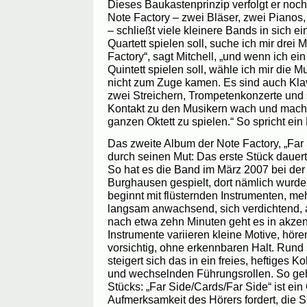
Dieses Baukastenprinzip verfolgt er noch
Note Factory – zwei Bläser, zwei Piano
– schließt viele kleinere Bands in sich e
Quartett spielen soll, suche ich mir drei 
Factory“, sagt Mitchell, „und wenn ich ei
Quintett spielen soll, wähle ich mir die M
nicht zum Zuge kamen. Es sind auch Klav
zwei Streichern, Trompetenkonzerte und s
Kontakt zu den Musikern wach und macht 
ganzen Oktett zu spielen.“ So spricht ein 
Das zweite Album der Note Factory, „Far
durch seinen Mut: Das erste Stück dauert
So hat es die Band im März 2007 bei der
Burghausen gespielt, dort nämlich wurde
beginnt mit flüsternden Instrumenten, me
langsam anwachsend, sich verdichtend, 
nach etwa zehn Minuten geht es in akzent
Instrumente variieren kleine Motive, höre
vorsichtig, ohne erkennbaren Halt. Rund
steigert sich das in ein freies, heftiges K
und wechselnden Führungsrollen. So geh
Stücks: „Far Side/Cards/Far Side“ ist ein 
Aufmerksamkeit des Hörers fordert, die Si