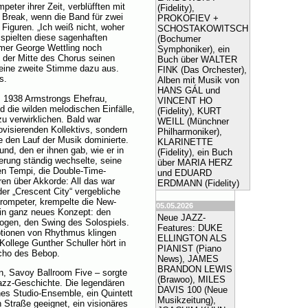
eter ihrer Zeit, verblüfften mit
(Fidelity),
 Break, wenn die Band für zwei
PROKOFIEV +
 Figuren. „Ich weiß nicht, woher
SCHOSTAKOWITSCH
spielten diese sagenhaften
(Bochumer
mmer George Wettling noch
Symphoniker), ein
n der Mitte des Chorus seinen
Buch über WALTER
 eine zweite Stimme dazu aus.
FINK (Das Orchester),
s.
Alben mit Musik von
HANS GÁL und
is 1938 Armstrongs Ehefrau,
VINCENT HO
d die wilden melodischen Einfälle,
(Fidelity), KURT
u verwirklichen. Bald war
WEILL (Münchner
ovisierenden Kollektivs, sondern
Philharmoniker),
ie den Lauf der Musik dominierte.
KLARINETTE
nd, den er ihnen gab, wie er in
(Fidelity), ein Buch
erung ständig wechselte, seine
über MARIA HERZ
en Tempi, die Double-Time-
und EDUARD
en über Akkorde: All das war
ERDMANN (Fidelity)
der „Crescent City“ vergebliche
ompeter, krempelte die New-
05.05.2026
ein ganz neues Konzept: den
Neue JAZZ-
bogen, den Swing des Solospiels.
Features: DUKE
ptionen von Rhythmus klingen
ELLINGTON ALS
Kollege Gunther Schuller hört in
PIANIST (Piano
cho des Bebop.
News), JAMES
BRANDON LEWIS
n, Savoy Ballroom Five – sorgte
(Brawoo), MILES
Jazz-Geschichte. Die legendären
DAVIS 100 (Neue
nes Studio-Ensemble, ein Quintett
Musikzeitung),
Straße geeignet, ein visionäres