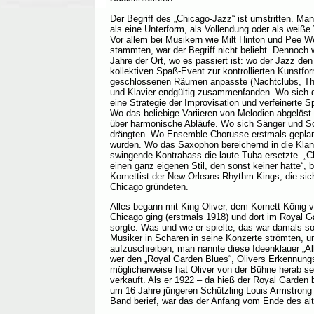
Der Begriff des „Chicago-Jazz“ ist umstritten. M
als eine Unterform, als Vollendung oder als weiß
Vor allem bei Musikern wie Milt Hinton und Pee W
stammten, war der Begriff nicht beliebt. Dennoch
Jahre der Ort, wo es passiert ist: wo der Jazz de
kollektiven Spaß-Event zur kontrollierten Kunstfo
geschlossenen Räumen anpasste (Nachtclubs, The
und Klavier endgültig zusammenfanden. Wo sich de
eine Strategie der Improvisation und verfeinerte 
Wo das beliebige Variieren von Melodien abgelöst
über harmonische Abläufe. Wo sich Sänger und S
drängten. Wo Ensemble-Chorusse erstmals geplant
wurden. Wo das Saxophon bereichernd in die Klang
swingende Kontrabass die laute Tuba ersetzte. „Ch
einen ganz eigenen Stil, den sonst keiner hatte“, 
Kornettist der New Orleans Rhythm Kings, die sic
Chicago gründeten.
Alles begann mit King Oliver, dem Kornett-König 
Chicago ging (erstmals 1918) und dort im Royal G
sorgte. Was und wie er spielte, das war damals s
Musiker in Scharen in seine Konzerte strömten, um
aufzuschreiben; man nannte diese Ideenklauer „Alli
wer den „Royal Garden Blues“, Olivers Erkennungs
möglicherweise hat Oliver von der Bühne herab se
verkauft. Als er 1922 – da hieß der Royal Garden 
um 16 Jahre jüngeren Schützling Louis Armstrong
Band berief, war das der Anfang vom Ende des alt