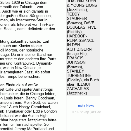
JOACHIM KÜHN
925 bis 1929 in Chicago dem
& YOUNG LIONS
ammatik der Zukunft – von
(Jazzthetik),
 Auch wie er sich damals in
TEDDY
der großen Blues-Sängerinnen,
STAUFFER
men, als Intermezzo-Star in
(Brawoo), DAVE
onen, als Interpret von Tin-Pan-
DOUGLAS: FIVE
 Scat –, damit definierte er den
(Fidelity),
HARDBOP-
RENAISSANCE
chtung Zukunft schubste. Earl
IN DEN
hm auch am Klavier starke
ACHTZIGERN
oll Morton, der notorische
(Image Hifi),
cago. Da er in seiner Band nur
FRANCIS
 musste er den anderen ihre Parts
JOHNSON
nien und Kontrapunkt, Dynamik-
(Brawoo),
n, was in New Orleans je
STANLEY
r arrangierten Jazz. Ab sofort
TURRENTINE
des Tempo beherrschen.
(Fidelity), ein Buch
über HELMUT
en Eindruck auf weiße
ZACHARIAS
set Café und später Armstrongs
(Jazzthetik)
hsmusiker, die in Chicago lebten,
lten Louis hören: Benny Goodman,
umsonst rein. Mein Gott, es waren
mehr News
 Cent.“ Auch Hoagy Carmichael,
nk Trumbauer oder Eddie Condon
© '02-'26 hjs-jazz.de
bekannt war die Austin High
chbar begeistert Jazzplatten hörte,
n Ton für Ton nachspielte: So
Kornettist Jimmy McPartland und