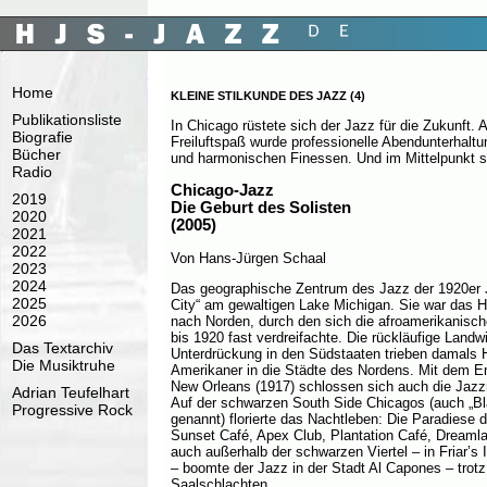
Home
KLEINE STILKUNDE DES JAZZ (4)
Publikationsliste
In Chicago rüstete sich der Jazz für die Zukunft. 
Biografie
Freiluftspaß wurde professionelle Abendunterhaltu
Bücher
und harmonischen Finessen. Und im Mittelpunkt s
Radio
Chicago-Jazz
2019
Die Geburt des Solisten
2020
(2005)
2021
2022
Von Hans-Jürgen Schaal
2023
2024
Das geographische Zentrum des Jazz der 1920er 
2025
City“ am gewaltigen Lake Michigan. Sie war das 
2026
nach Norden, durch den sich die afroamerikanisc
bis 1920 fast verdreifachte. Die rückläufige Landw
Das Textarchiv
Unterdrückung in den Südstaaten trieben damals
Die Musiktruhe
Amerikaner in die Städte des Nordens. Mit dem E
New Orleans (1917) schlossen sich auch die Jaz
Adrian Teufelhart
Auf der schwarzen South Side Chicagos (auch „Bla
Progressive Rock
genannt) florierte das Nachtleben: Die Paradiese
Sunset Café, Apex Club, Plantation Café, Dreaml
auch außerhalb der schwarzen Viertel – in Friar’s
– boomte der Jazz in der Stadt Al Capones – trotz
Saalschlachten.