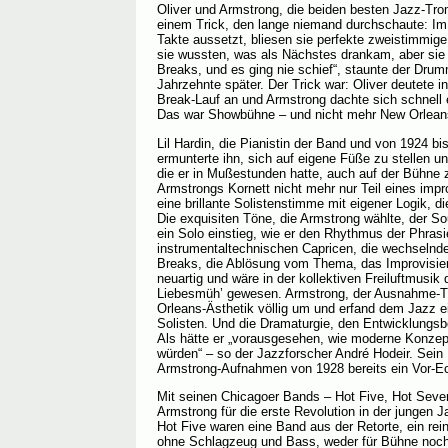
Oliver und Armstrong, die beiden besten Jazz-Tromp
einem Trick, den lange niemand durchschaute: Im
Takte aussetzt, bliesen sie perfekte zweistimmige
sie wussten, was als Nächstes drankam, aber sie 
Breaks, und es ging nie schief“, staunte der Dru
Jahrzehnte später. Der Trick war: Oliver deutete i
Break-Lauf an und Armstrong dachte sich schnell
Das war Showbühne – und nicht mehr New Orlean
Lil Hardin, die Pianistin der Band und von 1924 b
ermunterte ihn, sich auf eigene Füße zu stellen un
die er in Mußestunden hatte, auch auf der Bühne z
Armstrongs Kornett nicht mehr nur Teil eines impr
eine brillante Solistenstimme mit eigener Logik, d
Die exquisiten Töne, die Armstrong wählte, der Sou
ein Solo einstieg, wie er den Rhythmus der Phrasi
instrumentaltechnischen Capricen, die wechselnd
Breaks, die Ablösung vom Thema, das Improvisier
neuartig und wäre in der kollektiven Freiluftmusik 
Liebesmüh’ gewesen. Armstrong, der Ausnahme-Tr
Orleans-Ästhetik völlig um und erfand dem Jazz 
Solisten. Und die Dramaturgie, den Entwicklungs
Als hätte er „vorausgesehen, wie moderne Konze
würden“ – so der Jazzforscher André Hodeir. Sein 
Armstrong-Aufnahmen von 1928 bereits ein Vor-E
Mit seinen Chicagoer Bands – Hot Five, Hot Seve
Armstrong für die erste Revolution in der jungen 
Hot Five waren eine Band aus der Retorte, ein rei
ohne Schlagzeug und Bass, weder für Bühne noch 