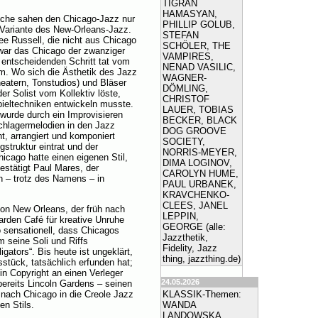
TIGRAN
HAMASYAN,
anche sahen den Chicago-Jazz nur
PHILLIP GOLUB,
e Variante des New-Orleans-Jazz.
STEFAN
ee Russell, die nicht aus Chicago
SCHÖLER, THE
 war das Chicago der zwanziger
VAMPIRES,
n entscheidenden Schritt tat vom
NENAD VASILIC,
rm. Wo sich die Ästhetik des Jazz
WAGNER-
atern, Tonstudios) und Bläser
DÖMLING,
r Solist vom Kollektiv löste,
CHRISTOF
Spieltechniken entwickeln musste.
LAUER, TOBIAS
 wurde durch ein Improvisieren
BECKER, BLACK
chlagermelodien in den Jazz
DOG GROOVE
, arrangiert und komponiert
SOCIETY,
struktur eintrat und der
NORRIS-MEYER,
icago hatte einen eigenen Stil,
DIMA LOGINOV,
bestätigt Paul Mares, der
CAROLYN HUME,
h – trotz des Namens – in
PAUL URBANEK,
KRAVCHENKO-
CLEES, JANEL
von New Orleans, der früh nach
LEPPIN,
arden Café für kreative Unruhe
GEORGE (alle:
o sensationell, dass Chicagos
Jazzthetik,
 seine Soli und Riffs
Fidelity, Jazz
gators“. Bis heute ist ungeklärt,
thing, jazzthing.de)
stück, tatsächlich erfunden hat;
in Copyright an einen Verleger
24.05.2026
bereits Lincoln Gardens – seinen
 nach Chicago in die Creole Jazz
KLASSIK-Themen:
en Stils.
WANDA
LANDOWSKA