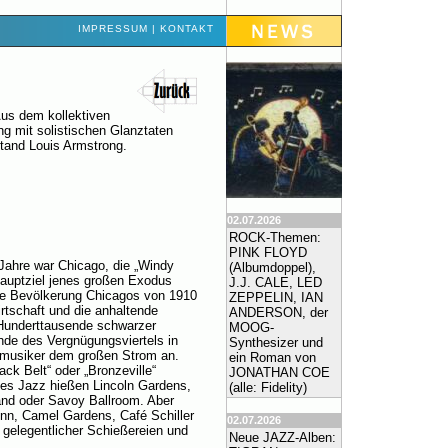
IMPRESSUM
|
KONTAKT
Aus dem kollektiven
ng mit solistischen Glanztaten
tand Louis Armstrong.
02.07.2026
ROCK-Themen:
PINK FLOYD
Jahre war Chicago, die „Windy
(Albumdoppel),
Hauptziel jenes großen Exodus
J.J. CALE, LED
he Bevölkerung Chicagos von 1910
ZEPPELIN, IAN
irtschaft und die anhaltende
ANDERSON, der
 Hunderttausende schwarzer
MOOG-
nde des Vergnügungsviertels in
Synthesizer und
zmusiker dem großen Strom an.
ein Roman von
ck Belt“ oder „Bronzeville“
JONATHAN COE
 des Jazz hießen Lincoln Gardens,
(alle: Fidelity)
and oder Savoy Ballroom. Aber
 Inn, Camel Gardens, Café Schiller
02.07.2026
 gelegentlicher Schießereien und
Neue JAZZ-Alben: