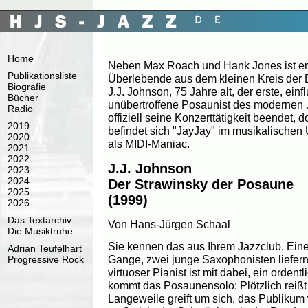
Home
Neben Max Roach und Hank Jones ist er 
Publikationsliste
Überlebende aus dem kleinen Kreis der 
Biografie
J.J. Johnson, 75 Jahre alt, der erste, ei
Bücher
unübertroffene Posaunist des modernen J
Radio
offiziell seine Konzerttätigkeit beendet,
2019
befindet sich "JayJay" im musikalischen 
2020
als MIDI-Maniac.
2021
2022
J.J. Johnson
2023
2024
Der Strawinsky der Posaune
2025
(1999)
2026
Das Textarchiv
Von Hans-Jürgen Schaal
Die Musiktruhe
Sie kennen das aus Ihrem Jazzclub. Eine 
Adrian Teufelhart
Gange, zwei junge Saxophonisten liefern 
Progressive Rock
virtuoser Pianist ist mit dabei, ein orden
kommt das Posaunensolo: Plötzlich reiß
Langeweile greift um sich, das Publikum 