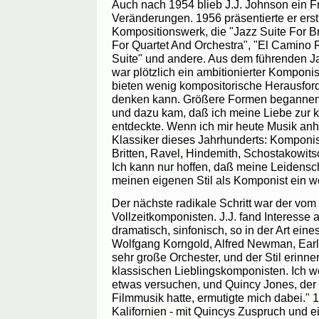
Auch nach 1954 blieb J.J. Johnson ein Fr
Veränderungen. 1956 präsentierte er ers
Kompositionswerk, die "Jazz Suite For Br
For Quartet And Orchestra", "El Camino R
Suite" und andere. Aus dem führenden J
war plötzlich ein ambitionierter Kompon
bieten wenig kompositorische Herausfor
denken kann. Größere Formen begannen 
und dazu kam, daß ich meine Liebe zur 
entdeckte. Wenn ich mir heute Musik anh
Klassiker dieses Jahrhunderts: Komponis
Britten, Ravel, Hindemith, Schostakowitsc
Ich kann nur hoffen, daß meine Leidensch
meinen eigenen Stil als Komponist ein we
Der nächste radikale Schritt war der vom 
Vollzeitkomponisten. J.J. fand Interesse a
dramatisch, sinfonisch, so in der Art eine
Wolfgang Korngold, Alfred Newman, Ear
sehr große Orchester, und der Stil erinne
klassischen Lieblingskomponisten. Ich wo
etwas versuchen, und Quincy Jones, der
Filmmusik hatte, ermutigte mich dabei." 
Kalifornien - mit Quincys Zuspruch und 