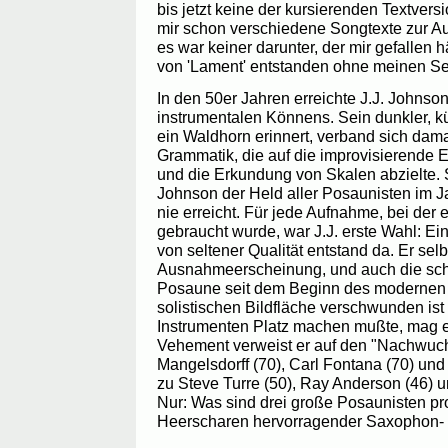
bis jetzt keine der kursierenden Textvers
mir schon verschiedene Songtexte zur Au
es war keiner darunter, der mir gefallen 
von 'Lament' entstanden ohne meinen Se
In den 50er Jahren erreichte J.J. Johnso
instrumentalen Könnens. Sein dunkler, k
ein Waldhorn erinnert, verband sich damal
Grammatik, die auf die improvisierende 
und die Erkundung von Skalen abzielte. Sei
Johnson der Held aller Posaunisten im 
nie erreicht. Für jede Aufnahme, bei der 
gebraucht wurde, war J.J. erste Wahl: Ei
von seltener Qualität entstand da. Er selb
Ausnahmeerscheinung, und auch die schl
Posaune seit dem Beginn des modernen 
solistischen Bildfläche verschwunden is
Instrumenten Platz machen mußte, mag er
Vehement verweist er auf den "Nachwuch
Mangelsdorff (70), Carl Fontana (70) und
zu Steve Turre (50), Ray Anderson (46) 
Nur: Was sind drei große Posaunisten p
Heerscharen hervorragender Saxophon- o