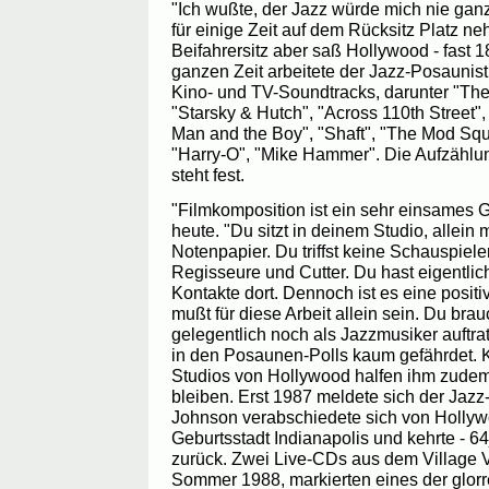
"Ich wußte, der Jazz würde mich nie ganz
für einige Zeit auf dem Rücksitz Platz 
Beifahrersitz aber saß Hollywood - fast 1
ganzen Zeit arbeitete der Jazz-Posaunis
Kino- und TV-Soundtracks, darunter "The 
"Starsky & Hutch", "Across 110th Street"
Man and the Boy", "Shaft", "The Mod Sq
"Harry-O", "Mike Hammer". Die Aufzählung
steht fest.
"Filmkomposition ist ein sehr einsames G
heute. "Du sitzt in deinem Studio, allein
Notenpapier. Du triffst keine Schauspieler
Regisseure und Cutter. Du hast eigentlic
Kontakte dort. Dennoch ist es eine posit
mußt für diese Arbeit allein sein. Du brau
gelegentlich noch als Jazzmusiker auftra
in den Posaunen-Polls kaum gefährdet. K
Studios von Hollywood halfen ihm zudem,
bleiben. Erst 1987 meldete sich der Jazz
Johnson verabschiedete sich von Hollyw
Geburtsstadt Indianapolis und kehrte - 64
zurück. Zwei Live-CDs aus dem Village
Sommer 1988, markierten eines der glor