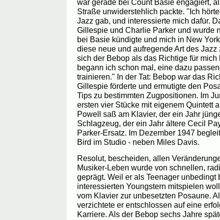
war gerade bei Count Basie engagiert, al
Straße unwiderstehlich packte. "Ich hört
Jazz gab, und interessierte mich dafür. D
Gillespie und Charlie Parker und wurde n
bei Basie kündigte und mich in New York
diese neue und aufregende Art des Jazz z
sich der Bebop als das Richtige für mich
begann ich schon mal, eine dazu passen
trainieren." In der Tat: Bebop war das Ri
Gillespie förderte und ermutigte den Po
Tips zu bestimmten Zugpositionen. Im Ju
ersten vier Stücke mit eigenem Quintett a
Powell saß am Klavier, der ein Jahr jü
Schlagzeug, der ein Jahr ältere Cecil Pa
Parker-Ersatz. Im Dezember 1947 begleite
Bird im Studio - neben Miles Davis.
Resolut, bescheiden, allen Veränderunge
Musiker-Leben wurde von schnellen, rad
geprägt. Weil er als Teenager unbedingt 
interessierten Youngstern mitspielen wol
vom Klavier zur unbesetzten Posaune. Al
verzichtete er entschlossen auf eine erf
Karriere. Als der Bebop sechs Jahre spä