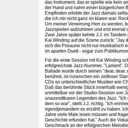
das Instrument, das er spielte wie kein a
der Hand und nahm einen bürgerlichen 
Empfinden erlebte der Jazz damals sel
die ich mir nicht ganz im klaren war: Roc
Um meiner Verwirrung Herr zu werden, b
Jazzspielen aufzuhören und erst einmal 
Zwei Jahre später kehrte J.J. im Tande
Kai Winding auf die Szene zurück: "Jay 
sich die Posaune nicht nur musikalisch e
im aparten Duett - sogar zum Publikums
Für die erste Session mit Kai Winding sc
erfolgreichste Jazz-Nummer, "Lament". Di
Ballade wurde durch seinen "dear, dear, 
berühmt, ist inzwischen ein zeitloser Sta
CDs so unterschiedlicher Musiker wie C
Daß das berühmte Stück innerhalb wenig
unmittelbar vor der Studio-Session von J
unausrottbaren Legenden des Jazz. "Ich 
dem so war", stellt J.J. richtig. "Ich erinn
irgendjemandem so erzählt zu haben. Ich
Jahre viele Male lesen müssen und frage
Geschichte erfunden hat." Auch die Vokal
Geschmack an der erfolgreichen Melodie