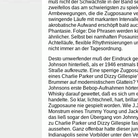
muß nicht der Schwächste in der Band sei
zweifellos das am schwierigsten zu spie
Armbewegungen, die die Zugposaune ver
swingende Läufe mit markanten Interval
akrobatische Aufwand erschöpft bald auc
Phantasie. Folge: Die Phrasen werden k
ähnlicher. Selbst bei namhaften Posaunis
Achtelläufe, flexible Rhythmisierungen
nicht immer an der Tagesordnung.
Desto umwerfender muß der Eindruck gew
Johnson hinterließ, als er 1946 erstmals
Straße aufkreuzte. Eine sperrige Zugp
eines Charlie Parker und Dizzy Gillespie
Brummer auf modernistischem Glatteis? Vie
Johnsons erste Bebop-Aufnahmen hörten,
Whisky darauf gewettet, daß es sich um e
handelte. So klar, lichtschnell, hart, bril
Zugposaune nie gespielt worden. Wie J.J
Monstrum eines Trummy Young und Jack T
das ließ sogar den Übergang von Johnn
zu Charlie Parker und Dizzy Gillespie fa
aussehen. Ganz offenbar hatte dieser ju
Indianapolis seine Vorbilder unter den Ver