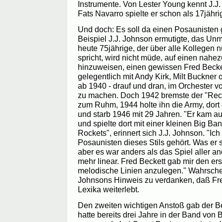
Instrumente. Von Lester Young kennt J.J.
Fats Navarro spielte er schon als 17jähri
Und doch: Es soll da einen Posauniste
Beispiel J.J. Johnson ermutigte, das Un
heute 75jährige, der über alle Kollegen 
spricht, wird nicht müde, auf einen nahe
hinzuweisen, einen gewissen Fred Becket
gelegentlich mit Andy Kirk, Milt Buckner 
ab 1940 - drauf und dran, im Orchester v
zu machen. Doch 1942 bremste der "Reco
zum Ruhm, 1944 holte ihn die Army, dort
und starb 1946 mit 29 Jahren. "Er kam a
und spielte dort mit einer kleinen Big B
Rockets", erinnert sich J.J. Johnson. "Ich
Posaunisten dieses Stils gehört. Was er s
aber es war anders als das Spiel aller a
mehr linear. Fred Beckett gab mir den er
melodische Linien anzulegen." Wahrschein
Johnsons Hinweis zu verdanken, daß Fre
Lexika weiterlebt.
Den zweiten wichtigen Anstoß gab der Be
hatte bereits drei Jahre in der Band von 