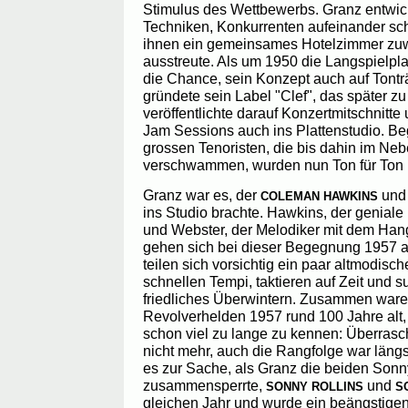
Stimulus des Wettbewerbs. Granz entwick
Techniken, Konkurrenten aufeinander sc
ihnen ein gemeinsames Hotelzimmer zuwi
ausstreute. Als um 1950 die Langspielpla
die Chance, sein Konzept auch auf Tontr
gründete sein Label "Clef", das später z
veröffentlichte darauf Konzertmitschnitt
Jam Sessions auch ins Plattenstudio. 
grossen Tenoristen, die bis dahin im Ne
verschwammen, wurden nun Ton für Ton 
Granz war es, der
un
COLEMAN HAWKINS
ins Studio brachte. Hawkins, der geniale
und Webster, der Melodiker mit dem Ha
gehen sich bei dieser Begegnung 1957 
teilen sich vorsichtig ein paar altmodisc
schnellen Tempi, taktieren auf Zeit und s
friedliches Überwintern. Zusammen ware
Revolverhelden 1957 rund 100 Jahre alt,
schon viel zu lange zu kennen: Überrasc
nicht mehr, auch die Rangfolge war längs
es zur Sache, als Granz die beiden Son
zusammensperrte,
und
SONNY ROLLINS
S
gleichen Jahr und wurde ein beängstigen