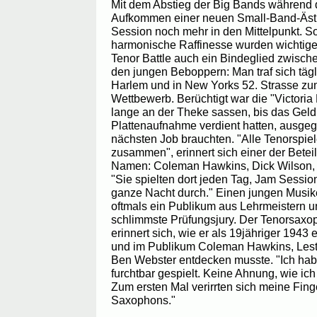
Mit dem Abstieg der Big Bands während d
Aufkommen einer neuen Small-Band-Ästh
Session noch mehr in den Mittelpunkt. S
harmonische Raffinesse wurden wichtiger
Tenor Battle auch ein Bindeglied zwisch
den jungen Beboppern: Man traf sich tägl
Harlem und in New Yorks 52. Strasse zum
Wettbewerb. Berüchtigt war die "Victoria
lange an der Theke sassen, bis das Geld,
Plattenaufnahme verdient hatten, ausge
nächsten Job brauchten. "Alle Tenorspi
zusammen", erinnert sich einer der Betei
Namen: Coleman Hawkins, Dick Wilson, 
"Sie spielten dort jeden Tag, Jam Sessio
ganze Nacht durch." Einen jungen Musik
oftmals ein Publikum aus Lehrmeistern u
schlimmste Prüfungsjury. Der Tenorsaxo
erinnert sich, wie er als 19jähriger 1943 e
und im Publikum Coleman Hawkins, Les
Ben Webster entdecken musste. "Ich hab
furchtbar gespielt. Keine Ahnung, wie ic
Zum ersten Mal verirrten sich meine Fin
Saxophons."