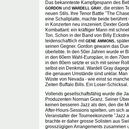
Das bekannteste Kampfgespann des Beb
und
, die ersten 
GORDON
WARDELL GRAY
neuen Stils. Ihre Tenor Battle "The Cha
eine Schallplatte, machte beide berühmt
in Konzerten neu inszeniert. Dexter Gord
Kombattant: ein kräftiger Mann mit schn
Ton. Schon in der Band von Billy Eckstin
leidenschaftlich mit
, späte
GENE AMMONS
seinen Gegner. Gordon gewann das Duel
überlebte. In den 50er Jahren wurde er B
in den 60ern Wahl-Europäer, in den 70er
in den 80ern setzte er sich mit seiner Ro
selbst ein Denkmal. Wardell Gray dagege
die genauen Umstände sind unklar. Man f
Wüste von Nevada - wie einst so manch
Zeiten Buffalo Bills. Ein Loser-Schicksal.
Vollends gesellschaftsfähig wurde die J
Produzenten Norman Granz. Seiner Übe
keinen besseren Jazz als den, den die Mu
After-Hours-Sessions spielten, um sich 
Veranstalter der Tourneekonzerte "Jazz a
brachte er daher grosse Solisten aus Sw
grosszügigen Arrangements zusammen un