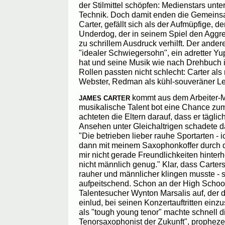
der Stilmittel schöpfen: Medienstars unt
Technik. Doch damit enden die Gemeinsa
Carter, gefällt sich als der Aufmüpfige, de
Underdog, der in seinem Spiel den Agg
zu schrillem Ausdruck verhilft. Der ander
"idealer Schwiegersohn", ein adretter Yup
hat und seine Musik wie nach Drehbuch in
Rollen passten nicht schlecht: Carter al
Webster, Redman als kühl-souveräner Le
kommt aus dem Arbeiter-Mi
JAMES CARTER
musikalische Talent bot eine Chance zum 
achteten die Eltern darauf, dass er täglic
Ansehen unter Gleichaltrigen schadete da
"Die betrieben lieber rauhe Sportarten -
dann mit meinem Saxophonkoffer durch di
mir nicht gerade Freundlichkeiten hinte
nicht männlich genug." Klar, dass Carte
rauher und männlicher klingen musste - s
aufpeitschend. Schon an der High School 
Talentesucher Wynton Marsalis auf, der 
einlud, bei seinen Konzertauftritten einz
als "tough young tenor" machte schnell di
Tenorsaxophonist der Zukunft", propheze