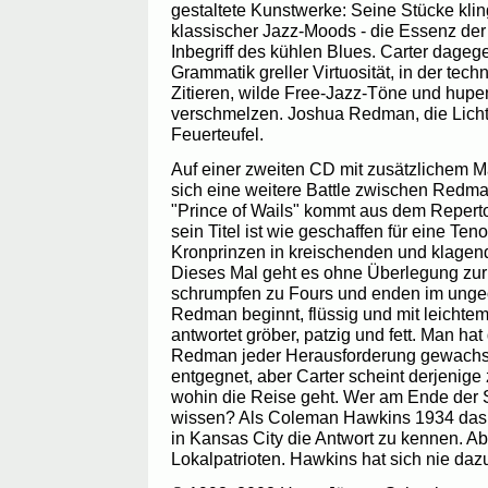
gestaltete Kunstwerke: Seine Stücke kli
klassischer Jazz-Moods - die Essenz der
Inbegriff des kühlen Blues. Carter dageg
Grammatik greller Virtuosität, in der tech
Zitieren, wilde Free-Jazz-Töne und hup
verschmelzen. Joshua Redman, die Lichtg
Feuerteufel.
Auf einer zweiten CD mit zusätzlichem Ma
sich eine weitere Battle zwischen Redma
"Prince of Wails" kommt aus dem Repert
sein Titel ist wie geschaffen für eine Teno
Kronprinzen in kreischenden und klagen
Dieses Mal geht es ohne Überlegung zur 
schrumpfen zu Fours und enden im ung
Redman beginnt, flüssig und mit leichte
antwortet gröber, patzig und fett. Man ha
Redman jeder Herausforderung gewachse
entgegnet, aber Carter scheint derjenige 
wohin die Reise geht. Wer am Ende der Si
wissen? Als Coleman Hawkins 1934 das 
in Kansas City die Antwort zu kennen. Ab
Lokalpatrioten. Hawkins hat sich nie daz