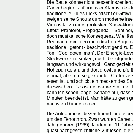
Die Battle könnte nicht besser inszeniert
Carter beginnt auf höchster Alarmstufe - 
traditionelle Blues-Licks mischt er Growl-
steigert seine Shouts durch moderne Int
Virtuosität zu einer grotesken Show-Numm
Effekt, Prahlerei, Propaganda - "Seht her,
doch musikalische Konsequenz. Wie läss
Redman nimmt den melodischen Bogen auf
traditionell getönt - beschwichtigend zu
Ton: "Cool down, man". Der Energie-Lev
Stockwerke zu sinken, doch die folgende S
langsam und wirkungsvoll. Ganz gezielt
Höhepunkte an, und dort growlt und pfeift 
einmal, aber um so gekonnter. Carter ver
retten ist, und schickt ein meckerndes 
dazwischen. Das ist der wahre Stoff der 
kann ich schon lange! Schade nur, dass 
Minuten beendet ist. Man hätte zu gern ge
nächsten Runde kontert.
Die Aufnahme ist bezeichnend für die b
um den Tenorthron. Zwar wurden Carter
Jahr geboren (1969), fanden mit 11 Jah
quasi nachgeschichtliche Virtuosen, die