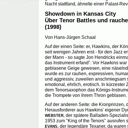
Nacht stattfand, ähnelte einer Palast-Rev
Showdown in Kansas City
Über Tenor Battles und rauch
(1998)
Von Hans-Jürgen Schaal
Auf der einen Seite: er, Hawkins, der Kö
seit wenigen Jahren erst - für den Jazz en
der Mann - so sagte Jon Hendricks einmal
das Instrument erfand". Vor Hawkins war
geblasene Geige gewesen, eine näselnd
wurde es zur rauhen, expressiven, huma
und aggressiv, zuweilen anschmiegsam 
emotional, ehrlich, erotisch. In kürzester 
dem Tenorsaxophon das Königs-Instrume
die Trompete von ihrem Thron geblasen.
Auf der anderen Seite: die Kronprinzen, 
Herausforderer aus Hawkins' eigener Dy
, der spätere Balladen-Spezialis
WEBSTER
1953 zum "King of the Tenors" ausrufen s
, der legendäre Texaner, da waren
EVANS