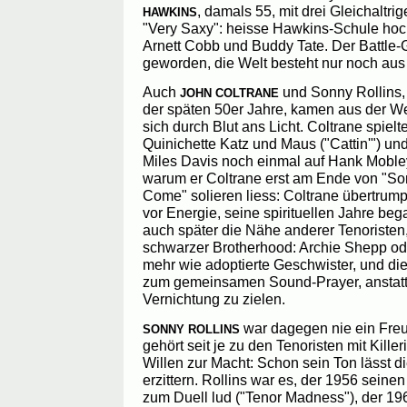
, damals 55, mit drei Gleichaltr
HAWKINS
"Very Saxy": heisse Hawkins-Schule hoch
Arnett Cobb und Buddy Tate. Der Battle-
geworden, die Welt besteht nur noch au
Auch
und Sonny Rollins,
JOHN COLTRANE
der späten 50er Jahre, kamen aus der We
sich durch Blut ans Licht. Coltrane spiel
Quinichette Katz und Maus ("Cattin'") und
Miles Davis noch einmal auf Hank Moble
warum er Coltrane erst am Ende von "So
Come" solieren liess: Coltrane übertrump
vor Energie, seine spirituellen Jahre be
auch später die Nähe anderer Tenoristen
schwarzer Brotherhood: Archie Shepp o
mehr wie adoptierte Geschwister, und di
zum gemeinsamen Sound-Prayer, anstatt
Vernichtung zu zielen.
war dagegen nie ein Freu
SONNY ROLLINS
gehört seit je zu den Tenoristen mit Kille
Willen zur Macht: Schon sein Ton lässt 
erzittern. Rollins war es, der 1956 seine
zum Duell lud ("Tenor Madness"), der 19