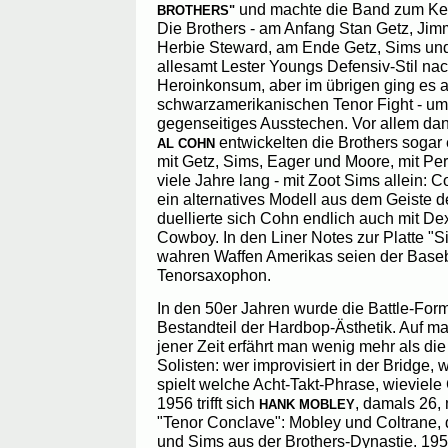
und machte die Band zum Ker
BROTHERS"
Die Brothers - am Anfang Stan Getz, Jimm
Herbie Steward, am Ende Getz, Sims un
allesamt Lester Youngs Defensiv-Stil na
Heroinkonsum, aber im übrigen ging es a
schwarzamerikanischen Tenor Fight - u
gegenseitiges Ausstechen. Vor allem dan
entwickelten die Brothers sogar
AL COHN
mit Getz, Sims, Eager und Moore, mit Pe
viele Jahre lang - mit Zoot Sims allein: C
ein alternatives Modell aus dem Geiste 
duellierte sich Cohn endlich auch mit D
Cowboy. In den Liner Notes zur Platte "Si
wahren Waffen Amerikas seien der Baseb
Tenorsaxophon.
In den 50er Jahren wurde die Battle-For
Bestandteil der Hardbop-Ästhetik. Auf m
jener Zeit erfährt man wenig mehr als die 
Solisten: wer improvisiert in der Bridge,
spielt welche Acht-Takt-Phrase, wieviele
1956 trifft sich
, damals 26, 
HANK MOBLEY
"Tenor Conclave": Mobley und Coltrane,
und Sims aus der Brothers-Dynastie. 1959 