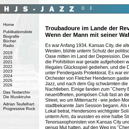
Home
Troubadoure im Lande der Re
Publikationsliste
Wenn der Mann mit seiner Waf
Biografie
Bücher
Es war Anfang 1934. Kansas City, die alt
Radio
Westen, blühte unterm Schutz der politis
2019
Oase mitten im Land der Depression. Der
2020
die Prohibition war gerade aufgehoben w
2021
2022
illegales Glücksspiel gediehen, und die Do
2023
unter Pendergasts Protektorat. Es war e
2024
Orchester von Fletcher Henderson gastier
2025
Jazz, und nach dem Gig schwärmten die 
2026
Nachtleben. Einige fanden zum "Cherry
Das Textarchiv
neueröffneten, pompösen Club fast an de
Die Musiktruhe
Street, wo um Mitternacht - wie jeden M
Adrian Teufelhart
stadtbekannte Jam Session begann. Als
Progressive Rock
Lokal betrat, Hendersons wichtigster Sol
unterm Arm, da wussten es eine halbe St
Tenorsaxophonisten von Kansas City und
genug Mut hatten, auf den Weg ins "Cher