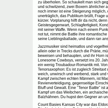
zu überholen. So schaukelt man sich ge
und schwitzend, zwei Boxern ähnlicher a
noch immer ist eine Steigerung möglich,
unerträglich, das Publikum brüllt, Frage
kürzer. Vorplanung hilft dir da nicht, denn
Geistesgegenwart, Schlagfertigkeit, Kond
mit seiner Waffe. Wenn nach einem Punk
not tut, nimmt die Battle ihre romantisc
seine Lieblingsballade, und dann ran an
Jazzmusiker sind heimatlos und vogelfrei
allein oder in Trecks durch die Prärie, m
beweisen und behaupten, und ihr Horn ist
Lonesome Cowboys, versetzt ins 20. Jahr
ein wenig Troubadour-Romantik mit. Von 
Tenorsaxophon: Es ist zugleich Streitaxt
weich, unwirsch und werbend, stark und 
Kampf zwischen echten Männern, ist Ma
Revierverteidigung, gegenseitige Einschü
Bluff und Gewalt. Eine "Tenor Battle" ist
Kampf um das Weibchen, ein archaische
Balzhähnen. Du hupst den Gegner an und
Count Basies Kansas City war das Eldora