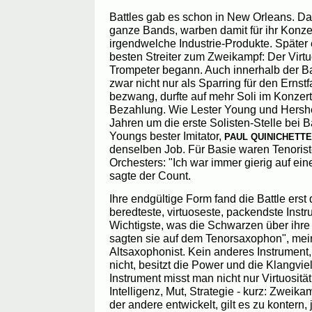
Battles gab es schon in New Orleans. Da
ganze Bands, warben damit für ihr Konz
irgendwelche Industrie-Produkte. Später
besten Streiter zum Zweikampf: Der Vir
Trompeter begann. Auch innerhalb der Ba
zwar nicht nur als Sparring für den Ernst
bezwang, durfte auf mehr Soli im Konzert
Bezahlung. Wie Lester Young und Hershe
Jahren um die erste Solisten-Stelle bei Ba
Youngs bester Imitator,
PAUL QUINICHETTE
denselben Job. Für Basie waren Tenorist
Orchesters: "Ich war immer gierig auf ein
sagte der Count.
Ihre endgültige Form fand die Battle ers
beredteste, virtuoseste, packendste Inst
Wichtigste, was die Schwarzen über ihre
sagten sie auf dem Tenorsaxophon", mein
Altsaxophonist. Kein anderes Instrument
nicht, besitzt die Power und die Klangvie
Instrument misst man nicht nur Virtuositä
Intelligenz, Mut, Strategie - kurz: Zweika
der andere entwickelt, gilt es zu kontern