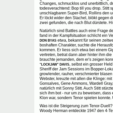
Changes, schmucklos und unerbittlich, d
todesverachtend: Bop till you drop. Stitt s
unschlagbaren Super-Bird, Rollins den
Er löckt wider den Stachel, blökt gegen d
zwei gefunden, die nach Blut dürstete. H
Natürlich sind Battles auch eine Frage
fand in der Kampfsituation schlicht ein Ven
etwa, bekannt für seinen zeitwe
DON BYAS
boshaften Charakter, suchte die Herausf
kommen. Er liess sich etwa bei einem G
vertreten, betrat dann aber hinter ihm die
brauchte jemanden, dem er's zeigen konn
, selbst ein grosser Held
"LOCKJAW" DAVIS
Sheriff der Jam Sessions im Bopper-Lokal
growlender, rauher, verschmierter blasen
Webster, kreuzte mit allen die Klinge: mit
Gonsalves, Gene Ammons, Wardell Gray,
natürlich mit Sonny Stitt. Auch Stitt stürz
sich ihm bot - nur um zu beweisen, dass e
Klon war, sondern Tenor spielen konnte. 
Was ist die Steigerung zum Tenor-Duell? 
Woody Herman entdeckte 1947 den 4-Te