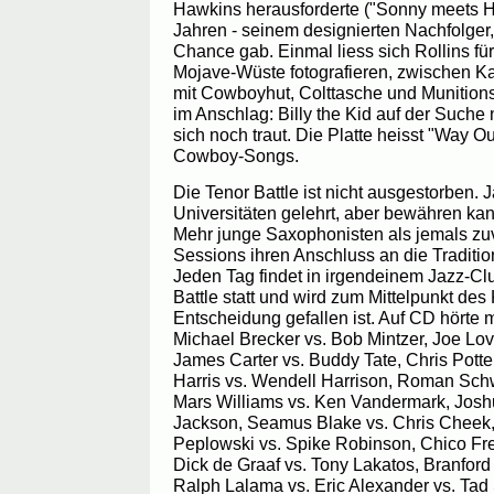
Hawkins herausforderte ("Sonny meets H
Jahren - seinem designierten Nachfolger
Chance gab. Einmal liess sich Rollins für
Mojave-Wüste fotografieren, zwischen K
mit Cowboyhut, Colttasche und Munition
im Anschlag: Billy the Kid auf der Suche
sich noch traut. Die Platte heisst "Way Ou
Cowboy-Songs.
Die Tenor Battle ist nicht ausgestorben. 
Universitäten gelehrt, aber bewähren kann
Mehr junge Saxophonisten als jemals zu
Sessions ihren Anschluss an die Traditio
Jeden Tag findet in irgendeinem Jazz-Cl
Battle statt und wird zum Mittelpunkt des
Entscheidung gefallen ist. Auf CD hörte 
Michael Brecker vs. Bob Mintzer, Joe L
James Carter vs. Buddy Tate, Chris Potte
Harris vs. Wendell Harrison, Roman Sch
Mars Williams vs. Ken Vandermark, Jos
Jackson, Seamus Blake vs. Chris Cheek,
Peplowski vs. Spike Robinson, Chico F
Dick de Graaf vs. Tony Lakatos, Branford
Ralph Lalama vs. Eric Alexander vs. Tad S