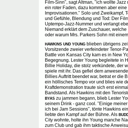
Film-Sinn", sagt Altman, "ich wollte Jaz
ein roter Faden, dazu kommen aber eine
Improvisationen." Solo und Zweikampf, 
und Gefühle, Blendung und Tod: Der Film
Uptempo-Jazz-Nummer und verlangt ebe
Niemand erklärt dem Zuschauer, welche
oder warum Mrs. Parkers Sohn mit eine
blieben übrigens zei
HAWKINS UND YOUNG
Vorsitzende zweier verfeindeter Tenor-Pa
Battle von Kansas City kam es in New Y
Begegnung. Lester Young begleitete in Ha
Billie Holiday, die stolz verkündete, der
spiele mit ihr. Das gefiel dem anwesend
Billies Auftritt beendet war, betrat er di
ein höllisches Tempo vor und blies wie d
Kraftdemonstration traute sich erst einma
Bandstand. Als Hawkins mit den Tenoris
zu jammen begann, blieb Lester Yo
BYAS
seinem Drink - ganz cool. "Einige meiner
ich bei Jam Sessions", tönte Hawkins e
liebte den Kampf auf der Bühne. Als
BUD
City wohnte, holte ihn Young manche Nac
zum Club und gab ihm taktische Anweisu