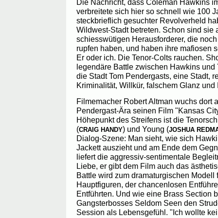
Die Nachricht, dass Coleman Hawkins im
verbreitete sich hier so schnell wie 100 J
steckbrieflich gesuchter Revolverheld h
Wildwest-Stadt betreten. Schon sind sie al
schiesswütigen Herausforderer, die noch
rupfen haben, und haben ihre mafiosen 
Er oder ich. Die Tenor-Colts rauchen. S
legendäre Battle zwischen Hawkins und Y
die Stadt Tom Pendergasts, eine Stadt, r
Kriminalität, Willkür, falschem Glanz und
Filmemacher Robert Altman wuchs dort a
Pendergast-Ära seinen Film "Kansas City
Höhepunkt des Streifens ist die Tenorsc
(
) und Young (
CRAIG HANDY
JOSHUA REDM
Dialog-Szene: Man sieht, wie sich Hawkin
Jackett auszieht und am Ende dem Gegne
liefert die aggressiv-sentimentale Begle
Liebe, er gibt dem Film auch das ästheti
Battle wird zum dramaturgischen Modell 
Hauptfiguren, der chancenlosen Entführ
Entführten. Und wie eine Brass Section 
Gangsterbosses Seldom Seen den Strude
Session als Lebensgefühl. "Ich wollte ke