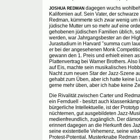
dagegen wuchs wohlbehü
JOSHUA REDMAN
Kalifornien auf. Sein Vater, der schwar
Redman, kümmerte sich zwar wenig um ih
jüdische Mutter um so mehr auf eine orde
gehobenen jüdischen Familien üblich, sol
werden, war Jahrgangsbester an der Hig
Jurastudium in Harvard "summa cum laude"
er bei der angesehenen Monk Competitio
gewann den 1. Preis und erhielt einen as
Plattenvertrag bei Warner Brothers. Also l
auf Eis, machte sein musikalisches Hobb
Nacht zum neuen Star der Jazz-Szene auf.
gehabt zum Üben, aber ich hatte keine Lu
gerne mehr üben, aber ich habe keine Ze
Die Rivalität zwischen Carter und Redma
ein Fernduell - besitzt auch klassenkäm
bürgerliche Intellektuelle, ist der Prototy
nüchternen, gut ausgebildeten Jazz-Musike
medienfreundlich, zugänglich. Der dämo
erinnert dagegen an die Herkunft des Jaz
seine existentielle Vehemenz, seine wilde
Protest-Potential. Musterknabe Redman s