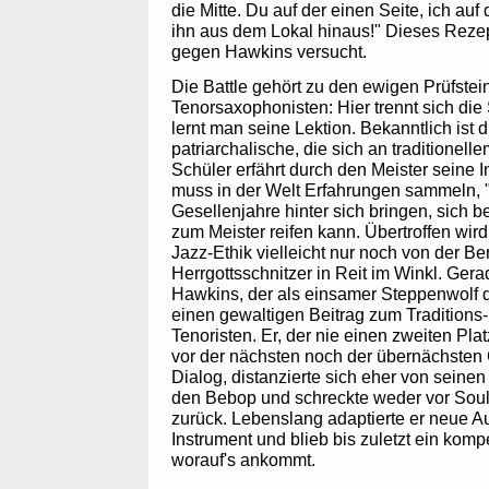
die Mitte. Du auf der einen Seite, ich auf
ihn aus dem Lokal hinaus!" Dieses Rezep
gegen Hawkins versucht.
Die Battle gehört zu den ewigen Prüfste
Tenorsaxophonisten: Hier trennt sich di
lernt man seine Lektion. Bekanntlich ist 
patriarchalische, die sich an traditionell
Schüler erfährt durch den Meister seine In
muss in der Welt Erfahrungen sammeln, 
Gesellenjahre hinter sich bringen, sich b
zum Meister reifen kann. Übertroffen wir
Jazz-Ethik vielleicht nur noch von der Be
Herrgottsschnitzer in Reit im Winkl. Ger
Hawkins, der als einsamer Steppenwolf du
einen gewaltigen Beitrag zum Traditions
Tenoristen. Er, der nie einen zweiten Plat
vor der nächsten noch der übernächsten 
Dialog, distanzierte sich eher von seinen
den Bebop und schreckte weder vor Sou
zurück. Lebenslang adaptierte er neue 
Instrument und blieb bis zuletzt ein komp
worauf's ankommt.