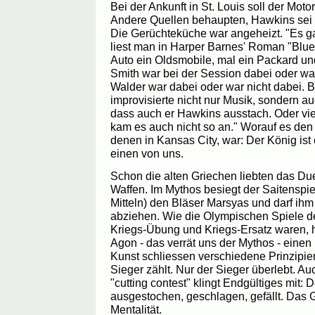
Bei der Ankunft in St. Louis soll der Moto
Andere Quellen behaupten, Hawkins sei 
Die Gerüchteküche war angeheizt. "Es g
liest man in Harper Barnes' Roman "Blu
Auto ein Oldsmobile, mal ein Packard und
Smith war bei der Session dabei oder wa
Walder war dabei oder war nicht dabei. B
improvisierte nicht nur Musik, sondern au
dass auch er Hawkins ausstach. Oder viel
kam es auch nicht so an." Worauf es den
denen in Kansas City, war: Der König ist
einen von uns.
Schon die alten Griechen liebten das Due
Waffen. Im Mythos besiegt der Saitenspie
Mitteln) den Bläser Marsyas und darf ihm
abziehen. Wie die Olympischen Spiele de
Kriegs-Übung und Kriegs-Ersatz waren, h
Agon - das verrät uns der Mythos - einen 
Kunst schliessen verschiedene Prinzipie
Sieger zählt. Nur der Sieger überlebt. A
"cutting contest" klingt Endgültiges mit:
ausgestochen, geschlagen, gefällt. Das 
Mentalität.