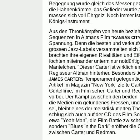
Begegnung wurde gleich das Messer gezü
die Hahnenkämme, das Gefieder wurde au
massen sich voll Ehrgeiz. Noch immer i
Königs-Instrument.
Aus den Thronkämpfen von heute bezieh
Sequenzen in Altmans Film
"KANSAS CIT
Spannung. Denn die besten und verkaufs
grossen Jazz-Labels versammelten sich 
brachten ihre eigenen Rivalitäten und Eif
fochten miteinander unterm nur notdürfti
Mäntelchen. "Dieser Carter ist wirklich ei
Regisseur Altman hinterher. Besonders
J
s Temperament gelegentlic
JAMES CARTER
Artikel im Magazin "New York" zielte Cart
Gürtellinie, im Film sehen Carter und R
vorbei. Der Kampf zwischen den beiden 
die Medien ein gefundenes Fressen, und 
sei, bleibt eines der meistdiskutierten 
schlug sich auch auf der CD des Film-So
etwa "Yeah Man", die Film-Battle zwis
sondern "Blues in the Dark" eröffnet die
zwischen Carter und Redman.