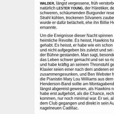
, längst vergessene, früh versto
WALDER
natürlich
, der Häretiker, 
LESTER YOUNG
schweren, schäumenden Burgunder reserv
Strahl kühlen, trockenen Silvaners zaube
wurde er dafür belächelt, ehe ihn Billie 
ernannte.
Um die Ereignisse dieser Nacht spinnen
heimliche Revolte. Es heisst, Hawkins h
gehabt. Es heisst, er habe wie ein schon
und nicht aufgegeben bis zuletzt und se
der Bühne gestanden. Man sagt, besond
das Leben schwer gemacht und sei so ri
und habe kräftig an seinem Thronstuhl ge
Klavier seien einer nach dem anderen er
zusammengesunken, und Ben Webster ha
die Pianistin Mary Lou Williams aus dem B
Henderson-Band sollte am Montagabend i
längst abgereist gewesen, als Hawkins no
habe erst aufgehört, als die Chance, rech
kommen, nur noch minimal war. Er sei, als
dem Club gegangen und direkt in sein Au
nagelneuen Cadillac.