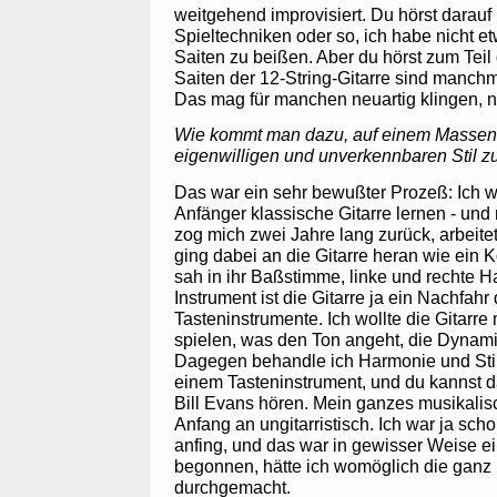
weitgehend improvisiert. Du hörst darauf
Spieltechniken oder so, ich habe nicht e
Saiten zu beißen. Aber du hörst zum Teil
Saiten der 12-String-Gitarre sind manchm
Das mag für manchen neuartig klingen, ni
Wie kommt man dazu, auf einem Massen-
eigenwilligen und unverkennbaren Stil z
Das war ein sehr bewußter Prozeß: Ich w
Anfänger klassische Gitarre lernen - und n
zog mich zwei Jahre lang zurück, arbeitet
ging dabei an die Gitarre heran wie ein K
sah in ihr Baßstimme, linke und rechte H
Instrument ist die Gitarre ja ein Nachfahr
Tasteninstrumente. Ich wollte die Gitarre
spielen, was den Ton angeht, die Dynamik
Dagegen behandle ich Harmonie und Sti
einem Tasteninstrument, und du kannst 
Bill Evans hören. Mein ganzes musikali
Anfang an ungitarristisch. Ich war ja schon
anfing, und das war in gewisser Weise ei
begonnen, hätte ich womöglich die ganz
durchgemacht.