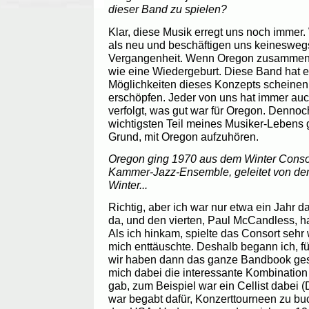
dieser Band zu spielen?
Klar, diese Musik erregt uns noch immer.
als neu und beschäftigen uns keineswegs
Vergangenheit. Wenn Oregon zusammenk
wie eine Wiedergeburt. Diese Band hat 
Möglichkeiten dieses Konzepts scheinen s
erschöpfen. Jeder von uns hat immer auc
verfolgt, was gut war für Oregon. Dennoc
wichtigsten Teil meines Musiker-Lebens 
Grund, mit Oregon aufzuhören.
Oregon ging 1970 aus dem Winter Consort
Kammer-Jazz-Ensemble, geleitet von de
Winter...
Richtig, aber ich war nur etwa ein Jahr d
da, und den vierten, Paul McCandless, h
Als ich hinkam, spielte das Consort seh
mich enttäuschte. Deshalb begann ich, f
wir haben dann das ganze Bandbook gesch
mich dabei die interessante Kombination
gab, zum Beispiel war ein Cellist dabei (
war begabt dafür, Konzerttourneen zu buc