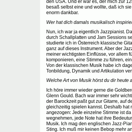
den USA. Und er war es, der mich zur 12s
besaß selbst eine und wollte, daß ich sie 
enorm dankbar.
Wer hat dich damals musikalisch inspirie
Nun, ich war ja eigentlich Jazzpianist. D
durch Schallplatten und Jam Sessions se
studierte ich in Österreich klassische Git
ganz auf dieses Instrument. Aber der Jazz
meiner wichtigsten Einflüsse, vor allem f
komponieren, eine Stimme zu führen, ein
Von der klassischen Musik habe ich dage
Tonbildung, Dynamik und Artikulation verf
Welche Art von Musik hörst du dir heute 
Ich höre immer wieder gerne die Goldberg
Glenn Gould. Bach war immer sehr wichti
der Barockzeit paßt gut zur Gitarre, auf d
gleichzeitig spielen kannst. Deshalb hat
angezogen: Jede einzelne Stimme ist da 
wegnehmen, jede Note hat ihre Bedeutun
Musik. Ich mag den englischen Jazz-Pian
Sting. Ich muß mir keinen Bebop mehr anh