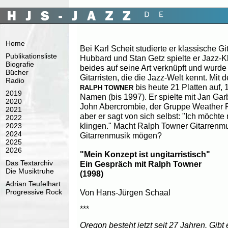
Home
Bei Karl Scheit studierte er klassische Gi
Publikationsliste
Hubbard und Stan Getz spielte er Jazz-Kl
Biografie
beides auf seine Art verknüpft und wurde 
Bücher
Gitarristen, die die Jazz-Welt kennt. Mi
Radio
bis heute 21 Platten auf, 
RALPH TOWNER
2019
Namen (bis 1997). Er spielte mit Jan Ga
2020
John Abercrombie, der Gruppe Weather R
2021
aber er sagt von sich selbst: "Ich möchte n
2022
klingen." Macht Ralph Towner Gitarrenmus
2023
2024
Gitarrenmusik mögen?
2025
2026
"Mein Konzept ist ungitarristisch"
Das Textarchiv
Ein Gespräch mit Ralph Towner
Die Musiktruhe
(1998)
Adrian Teufelhart
Von Hans-Jürgen Schaal
Progressive Rock
***
Oregon besteht jetzt seit 27 Jahren. Gibt 