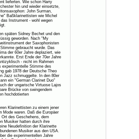
nt lieferten. Wie schon Harry
chester hin und wieder einsetzte,
aritonsaxophon: John Surman,
e" Baßklarinettisten wie Michel
 das Instrument - wohl wegen
igt.
en späten Sidney Bechet und den
rflüssig geworden. Nach "My
weitinstrument der Saxophonisten
e Stimme gebraucht wurde. Das
lima der 60er Jahre deplaziert, wie
rkannte. Erst Ende der 70er Jahre
 antizyklisch - nicht im Rahmen
s experimentelle Stimme des
ung gab 1978 der Deutsche Theo
n Jazz schmuggelte. In den 80er
ann ein "German Clarinet Duo"
auch der ungarische Virtuose Lajos
kbare Brücke von swingendem
en hochdotierten
ren Klarinettisten zu einem jener
n Mode waren. Daß die Europäer
em Ort des Geschehens, dem
n Musiker hatten durch ihre
ne Neudefinition der Klarinette
verbundenen Musiker aus den USA.
über die experimentellen Jahre