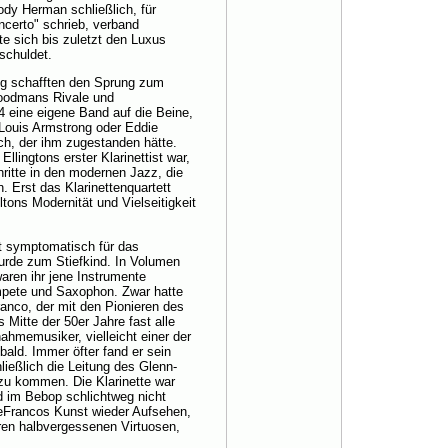
y Herman schließlich, für
certo" schrieb, verband
e sich bis zuletzt den Luxus
rschuldet.
ing schafften den Sprung zum
 Goodmans Rivale und
44 eine eigene Band auf die Beine,
 Louis Armstrong oder Eddie
ch, der ihm zugestanden hätte.
lingtons erster Klarinettist war,
ritte in den modernen Jazz, die
. Erst das Klarinettenquartett
tons Modernität und Vielseitigkeit
 symptomatisch für das
urde zum Stiefkind. In Volumen
aren ihr jene Instrumente
mpete und Saxophon. Zwar hatte
ranco, der mit den Pionieren des
 Mitte der 50er Jahre fast alle
ahmemusiker, vielleicht einer der
e bald. Immer öfter fand er sein
ießlich die Leitung des Glenn-
zu kommen. Die Klarinette war
d im Bebop schlichtweg nicht
 DeFrancos Kunst wieder Aufsehen,
ren halbvergessenen Virtuosen,