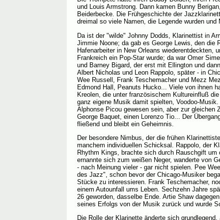
und Louis Armstrong. Dann kamen Bunny Berigan
Beiderbecke. Die Frühgeschichte der Jazzklarine
dreimal so viele Namen, die Legende wurden und
Da ist der "wilde" Johnny Dodds, Klarinettist in A
Jimmie Noone; da gab es George Lewis, den die Re
Hafenarbeiter in New Orleans wiederentdeckten, u
Frankreich ein Pop-Star wurde; da war Omer Simeon
und Barney Bigard, der erst mit Ellington und dan
Albert Nicholas und Leon Rappolo, später - in C
Wee Russell, Frank Teschemacher und Mezz Mezz
Edmond Hall, Peanuts Hucko... Viele von ihnen 
Kreolen, die unter französischem Kultureinfluß die 
ganz eigene Musik damit spielten, Voodoo-Musik. D
Alphonse Picou gewesen sein, aber zur gleichen 
George Baquet, einen Lorenzo Tio... Der Übergang
fließend und bleibt ein Geheimnis.
Der besondere Nimbus, der die frühen Klarinettist
manchem individuellen Schicksal. Rappolo, der Kl
Rhythm Kings, brachte sich durch Rauschgift um
ernannte sich zum weißen Neger, wanderte von G
- nach Meinung vieler - gar nicht spielen. Pee Wee
des Jazz", schon bevor der Chicago-Musiker bega
Stücke zu interessieren. Frank Teschemacher, noc
einem Autounfall ums Leben. Sechzehn Jahre spät
26 geworden, dasselbe Ende. Artie Shaw dagegen
seines Erfolgs von der Musik zurück und wurde Schr
Die Rolle der Klarinette änderte sich grundlegend, a