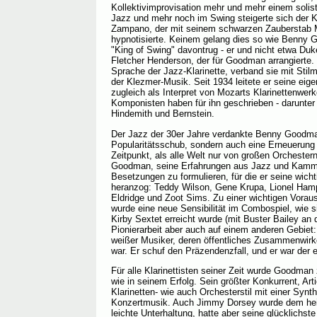
Kollektivimprovisation mehr und mehr einem soli
Jazz und mehr noch im Swing steigerte sich der K
Zampano, der mit seinem schwarzen Zauberstab Mi
hypnotisierte. Keinem gelang dies so wie Benny G
"King of Swing" davontrug - er und nicht etwa Duk
Fletcher Henderson, der für Goodman arrangierte
Sprache der Jazz-Klarinette, verband sie mit Stil
der Klezmer-Musik. Seit 1934 leitete er seine eig
zugleich als Interpret von Mozarts Klarinettenwer
Komponisten haben für ihn geschrieben - darunter
Hindemith und Bernstein.
Der Jazz der 30er Jahre verdankte Benny Goodma
Popularitätsschub, sondern auch eine Erneuerun
Zeitpunkt, als alle Welt nur von großen Orcheste
Goodman, seine Erfahrungen aus Jazz und Kammer
Besetzungen zu formulieren, für die er seine wich
heranzog: Teddy Wilson, Gene Krupa, Lionel Hampt
Eldridge und Zoot Sims. Zu einer wichtigen Vora
wurde eine neue Sensibilität im Combospiel, wie s
Kirby Sextet erreicht wurde (mit Buster Bailey an 
Pionierarbeit aber auch auf einem anderen Gebiet:
weißer Musiker, deren öffentliches Zusammenwirke
war. Er schuf den Präzendenzfall, und er war der er
Für alle Klarinettisten seiner Zeit wurde Goodman 
wie in seinem Erfolg. Sein größter Konkurrent, Art
Klarinetten- wie auch Orchesterstil mit einer Syn
Konzertmusik. Auch Jimmy Dorsey wurde dem heiß
leichte Unterhaltung, hatte aber seine glücklichs