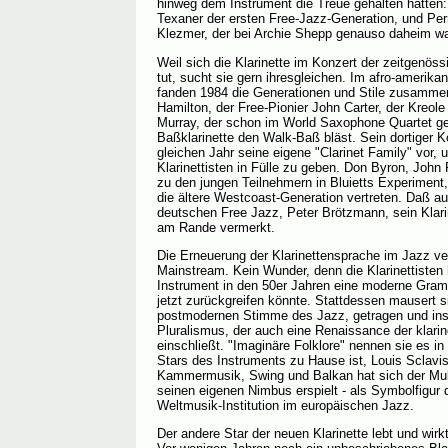
hinweg dem Instrument die Treue gehalten hatten:
Texaner der ersten Free-Jazz-Generation, und Pe
Klezmer, der bei Archie Shepp genauso daheim wa
Weil sich die Klarinette im Konzert der zeitgenö
tut, sucht sie gern ihresgleichen. Im afro-amerika
fanden 1984 die Generationen und Stile zusammen
Hamilton, der Free-Pionier John Carter, der Kreole
Murray, der schon im World Saxophone Quartet gez
Baßklarinette den Walk-Baß bläst. Sein dortiger Ko
gleichen Jahr seine eigene "Clarinet Family" vor, 
Klarinettisten in Fülle zu geben. Don Byron, John
zu den jungen Teilnehmern in Bluietts Experiment
die ältere Westcoast-Generation vertreten. Daß au
deutschen Free Jazz, Peter Brötzmann, sein Klarine
am Rande vermerkt.
Die Erneuerung der Klarinettensprache im Jazz v
Mainstream. Kein Wunder, denn die Klarinettisten
Instrument in den 50er Jahren eine moderne Gramm
jetzt zurückgreifen könnte. Stattdessen mausert si
postmodernen Stimme des Jazz, getragen und inspi
Pluralismus, der auch eine Renaissance der klar
einschließt. "Imaginäre Folklore" nennen sie es in
Stars des Instruments zu Hause ist, Louis Sclav
Kammermusik, Swing und Balkan hat sich der Multi
seinen eigenen Nimbus erspielt - als Symbolfigur
Weltmusik-Institution im europäischen Jazz.
Der andere Star der neuen Klarinette lebt und wir