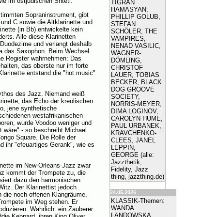
ie im ostjüdischen Shtetl.
TIGRAN
HAMASYAN,
stimmten Sopraninstrument, gibt
PHILLIP GOLUB,
 und C sowie die Altklarinette und
STEFAN
nette (in Bb) entwickelte kein
SCHÖLER, THE
rts. Alle diese Klarinetten
VAMPIRES,
e Duodezime und verlangt deshalb
NENAD VASILIC,
etwa das Saxophon. Beim Wechsel
WAGNER-
ene Register wahrnehmen: Das
DÖMLING,
halten, das oberste nur im forte
CHRISTOF
larinette entstand die "hot music"
LAUER, TOBIAS
BECKER, BLACK
DOG GROOVE
thos des Jazz. Niemand weiß
SOCIETY,
rinette, das Echo der kreolischen
NORRIS-MEYER,
oo, jene synthetische
DIMA LOGINOV,
rschiedenen westafrikanischen
CAROLYN HUME,
oren, wurde Voodoo weniger und
PAUL URBANEK,
lt wäre" - so beschreibt Michael
KRAVCHENKO-
ongo Square. Die Rolle der
CLEES, JANEL
d ihr "efeuartiges Gerank", wie es
LEPPIN,
GEORGE (alle:
Jazzthetik,
arinette im New-Orleans-Jazz zwar
Fidelity, Jazz
anz kommt der Trompete zu, die
thing, jazzthing.de)
isiert dazu den harmonischen
itz. Der Klarinettist jedoch
24.05.2026
h die noch offenen Klangräume,
KLASSIK-Themen:
 Trompete im Weg stehen. Er
WANDA
duzieren. Wahrlich: ein Zauberer.
LANDOWSKA
die Keppard, ihren King Oliver