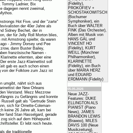
(Fidelity),
, Tommy Ladnier, Bix
PROKOFIEV +
tte dagegen nennt zweimal,
SCHOSTAKOWITSCH
 Mythos.
(Bochumer
Symphoniker), ein
rmstrongs Hot Five, und der "zarte"
Buch über WALTER
vivalisten der 40er Jahre als
FINK (Das Orchester),
nd Sidney Bechet, der in
Alben mit Musik von
, der für Jelly Roll Morton blies,
HANS GÁL und
n mit Armstrong spielte; da waren
VINCENT HO
hicago - Jimmy Dorsey und Pee
(Fidelity), KURT
row, dann Buster Bailey,
WEILL (Münchner
haben französische Namen -
Philharmoniker),
Klarinette erlernten, aber eine
KLARINETTE
er erste Jazz-Klarinettist soll
(Fidelity), ein Buch
Zeit gab es auch schon einen
über MARIA HERZ
 von der Folklore zum Jazz ist
und EDUARD
ERDMANN (Fidelity)
en umgibt, nährt sich aus
arinettist der New Orleans
05.05.2026
 den Verstand. Mezz Mezzrow
Neue JAZZ-
efängnis zu Gefängnis und konnte
Features: DUKE
 Russell galt als "Gertrude Stein
ELLINGTON ALS
nn, sich für Ornette-Coleman-
PIANIST (Piano
h keine 26 Jahre alt, kam bei
News), JAMES
er fand Stan Hasselgard, gerade
BRANDON LEWIS
 zog sich auf dem Höhepunkt
(Brawoo), MILES
iftsteller. Er lebt noch heute.
DAVIS 100 (Neue
Musikzeitung),
ls die traditionelle