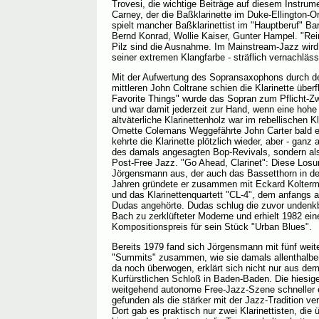
Trovesi, die wichtige Beiträge auf diesem Instrume
Carney, der die Baßklarinette im Duke-Ellington-Or
spielt mancher Baßklarinettist im "Hauptberuf" B
Bernd Konrad, Wollie Kaiser, Gunter Hampel. "Rein
Pilz sind die Ausnahme. Im Mainstream-Jazz wird
seiner extremen Klangfarbe - sträflich vernachläss
Mit der Aufwertung des Sopransaxophons durch d
mittleren John Coltrane schien die Klarinette übe
Favorite Things" wurde das Sopran zum Pflicht-Z
und war damit jederzeit zur Hand, wenn eine hoh
altväterliche Klarinettenholz war im rebellischen K
Ornette Colemans Weggefährte John Carter bald e
kehrte die Klarinette plötzlich wieder, aber - ganz
des damals angesagten Bop-Revivals, sondern al
Post-Free Jazz. "Go Ahead, Clarinet": Diese Los
Jörgensmann aus, der auch das Bassetthorn in de
Jahren gründete er zusammen mit Eckard Kolterm
und das Klarinettenquartett "CL-4", dem anfangs 
Dudas angehörte. Dudas schlug die zuvor unden
Bach zu zerklüfteter Moderne und erhielt 1982 ein
Kompositionspreis für sein Stück "Urban Blues".
Bereits 1979 fand sich Jörgensmann mit fünf weite
"Summits" zusammen, wie sie damals allenthalbe
da noch überwogen, erklärt sich nicht nur aus d
Kurfürstlichen Schloß in Baden-Baden. Die hiesige
weitgehend autonome Free-Jazz-Szene schneller ei
gefunden als die stärker mit der Jazz-Tradition 
Dort gab es praktisch nur zwei Klarinettisten, die 