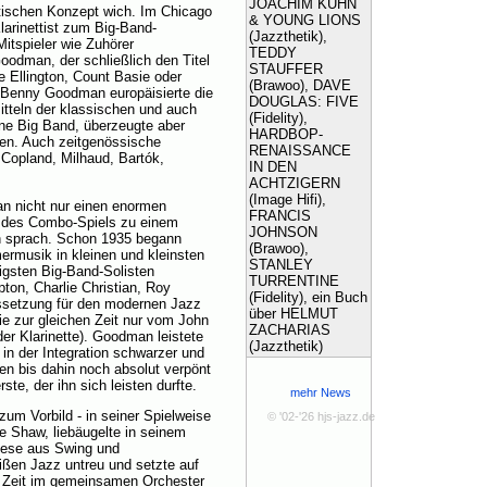
JOACHIM KÜHN
stischen Konzept wich. Im Chicago
& YOUNG LIONS
larinettist zum Big-Band-
(Jazzthetik),
tspieler wie Zuhörer
TEDDY
oodman, der schließlich den Titel
STAUFFER
e Ellington, Count Basie oder
(Brawoo), DAVE
. Benny Goodman europäisierte die
DOUGLAS: FIVE
mitteln der klassischen und auch
(Fidelity),
ene Big Band, überzeugte aber
HARDBOP-
ken. Auch zeitgenössische
RENAISSANCE
 Copland, Milhaud, Bartók,
IN DEN
ACHTZIGERN
(Image Hifi),
n nicht nur einen enormen
FRANCIS
g des Combo-Spiels zu einem
JOHNSON
rn sprach. Schon 1935 begann
(Brawoo),
musik in kleinen und kleinsten
STANLEY
tigsten Big-Band-Solisten
TURRENTINE
on, Charlie Christian, Roy
(Fidelity), ein Buch
ussetzung für den modernen Jazz
über HELMUT
ie zur gleichen Zeit nur vom John
ZACHARIAS
der Klarinette). Goodman leistete
(Jazzthetik)
 in der Integration schwarzer und
n bis dahin noch absolut verpönt
ste, der ihn sich leisten durfte.
mehr News
zum Vorbild - in seiner Spielweise
© '02-'26 hjs-jazz.de
ie Shaw, liebäugelte in seinem
these aus Swing und
en Jazz untreu und setzte auf
te Zeit im gemeinsamen Orchester