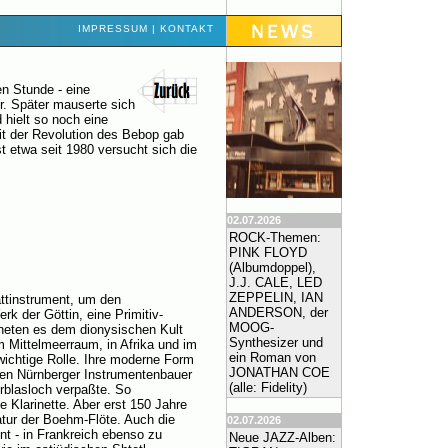
IMPRESSUM
|
KONTAKT
en Stunde - eine
. Später mauserte sich
 hielt so noch eine
t der Revolution des Bebop gab
st etwa seit 1980 versucht sich die
02.07.2026
ROCK-Themen:
PINK FLOYD
(Albumdoppel),
J.J. CALE, LED
ZEPPELIN, IAN
ttinstrument, um den
ANDERSON, der
 der Göttin, eine Primitiv-
MOOG-
dneten es dem dionysischen Kult
Synthesizer und
im Mittelmeerraum, in Afrika und im
ein Roman von
 wichtige Rolle. Ihre moderne Form
JONATHAN COE
 den Nürnberger Instrumentenbauer
(alle: Fidelity)
rblasloch verpaßte. So
 Klarinette. Aber erst 150 Jahre
katur der Boehm-Flöte. Auch die
02.07.2026
ent - in Frankreich ebenso zu
Neue JAZZ-Alben: