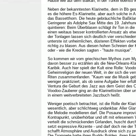
Hause wie auf dem Balkan, in der Türkei ebenso w
Neben der bekanntesten Klarinette, dem in Bb ge
es die höhere Es-Klarinette, aber auch solche in A
das Bassetthorn. Die heute gebräuchliche Baßklari
Geringerer als Adolphe Sax Mitte des 19. Jahrhunde
quintieren: Beim Überblasen schlägt ihr Ton in di
einen weitaus besser kontrollierten Ansatz als 
der Tonlagen lassen sich deutlich vier verschied
unterste ist unheimlichen, düsteren Effekten vorbe
richtig zu blasen. Aus diesen hohen Schreien der K
oder - wie die Kreolen sagten - "haute musique".
So kommen wir vom griechischen Mythos zum My
davon besser zu erzählen als die New-Orleans-Kla
Karibik. Auch hier spielt der Kult eine Rolle: Vood
Geheimreligion der neuen Welt, in der sich die ve
Riten zusammenfanden. "Kaum war die Musik geb
weniger praktiziert, als ob seine Aufgabe hier erfül
Ventura die Geburt des Jazz aus dem Geist des C
Voodoo-Zauberer ging an die Klarinettisten über un
in einem weitverbreiteten Jazzbuch heißt.
Weniger poetisch betrachtet, ist die Rolle der Kl
wesentlich, aber schlichtweg undankbar. Aller Gl
die Melodie modellieren darf. Die Posaune improv
Kontrapunkt, unüberhörbar und oft mit erlesenem W
verteilt die schmückenden Girlanden, huscht durc
setzt expressive Akzente - und darf doch nie der
schafft Atmosphäre und Ausdruck ohne sich zu pro
Die Trompete hatte ihren Buddy Bolden, ihren Fred