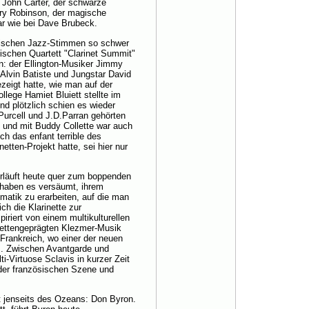
 John Carter, der schwarze
rry Robinson, der magische
r wie bei Dave Brubeck.
ssischen Jazz-Stimmen so schwer
nischen Quartett "Clarinet Summit"
: der Ellington-Musiker Jimmy
 Alvin Batiste und Jungstar David
eigt hatte, wie man auf der
llege Hamiet Bluiett stellte im
und plötzlich schien es wieder
 Purcell und J.D.Parran gehörten
, und mit Buddy Collette war auch
ch das enfant terrible des
tten-Projekt hatte, sei hier nur
erläuft heute quer zum boppenden
 haben es versäumt, ihrem
atik zu erarbeiten, auf die man
ch die Klarinette zur
riert von einem multikulturellen
inettengeprägten Klezmer-Musik
 Frankreich, wo einer der neuen
is. Zwischen Avantgarde und
-Virtuose Sclavis in kurzer Zeit
 der französischen Szene und
kt jenseits des Ozeans: Don Byron.