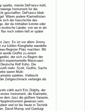
 spielte, meinte DeFranco kühl,
hwierige Instrument für die
cht geschaffen. DeFranco blieb
ogel. Wären andere Klarinettisten
te sich die Geschichte des
ige, der da mithalten konnte oder
in exotische Länder, von wo er als
 Nur noch selten ließ er später
st Jazz. Es ist vor allem Jimmy
t zur kühlen Klangfarbe wandelte
eau-Register Platz machten. Mit
 wurde Giuffre zu einem
ardist, der sich zu Beginn der
lich experimentelle Westcoast-
 Deutsche Rolf Kühn. Die
ukunft mehr. Scott, Giuffre, Sachs
tte waren Multi-
inette spielten. Vielleicht
 der Zeitgeschmack verlangte als
eln zählt auch Eric Dolphy, der
 erstes Instrument, die Klarinette,
 er dem Jazz die größere Variante,
Hauptinstrument gewesen sein,
lärer und ist bis heute in Technik
in, David Murray und Gianluigi