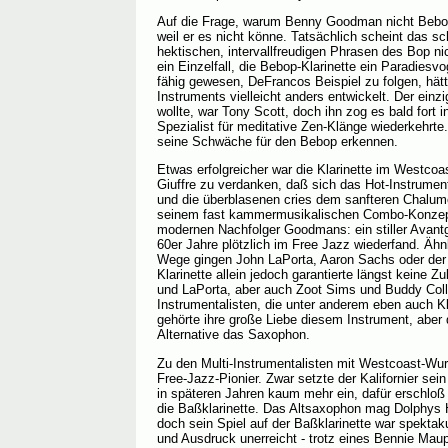
Auf die Frage, warum Benny Goodman nicht Bebop
weil er es nicht könne. Tatsächlich scheint das sc
hektischen, intervallfreudigen Phrasen des Bop ni
ein Einzelfall, die Bebop-Klarinette ein Paradiesv
fähig gewesen, DeFrancos Beispiel zu folgen, hät
Instruments vielleicht anders entwickelt. Der einz
wollte, war Tony Scott, doch ihn zog es bald fort 
Spezialist für meditative Zen-Klänge wiederkehrte.
seine Schwäche für den Bebop erkennen.
Etwas erfolgreicher war die Klarinette im Westcoa
Giuffre zu verdanken, daß sich das Hot-Instrumen
und die überblasenen cries dem sanfteren Chalum
seinem fast kammermusikalischen Combo-Konzept
modernen Nachfolger Goodmans: ein stiller Avantg
60er Jahre plötzlich im Free Jazz wiederfand. Ähn
Wege gingen John LaPorta, Aaron Sachs oder der
Klarinette allein jedoch garantierte längst keine Z
und LaPorta, aber auch Zoot Sims und Buddy Colle
Instrumentalisten, die unter anderem eben auch Klar
gehörte ihre große Liebe diesem Instrument, aber
Alternative das Saxophon.
Zu den Multi-Instrumentalisten mit Westcoast-Wurz
Free-Jazz-Pionier. Zwar setzte der Kalifornier sein
in späteren Jahren kaum mehr ein, dafür erschloß
die Baßklarinette. Das Altsaxophon mag Dolphys 
doch sein Spiel auf der Baßklarinette war spektaku
und Ausdruck unerreicht - trotz eines Bennie Maup