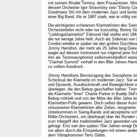
mit seinem Bruder Tommy, dem Posaunisten. Wood
dessen Orchester Igor Stravinsky sein "Ebony Con
Goodmans Stil mit dem modernen Jazz und leistet
einer Big Band. Als er 1987 starb, war er völlig ve
Die wichtigsten schwarzen Klarinettisten des Sw
Orchesterleiter nicht oder nur kurzzeitig. Benny
"Lieblingsklarinettist" Edmond Hall stellte erst 19
die nur wenige Jahre hielt. Auch als Sideman von
Condon erlebte er später nie den großen Durchbru
Jimmy Hamilton, der mehr als 25 Jahre lang Duke El
wagte auf diesem Instrument nur zögernd jene Sch
ihm als Tenorsaxophonist selbstverständlich waren
"Clarinet Summit" verhalf in den 80er Jahren Hamil
zu vollem Ausdruck.
Jimmy Hamiltons Bevorzugung des Saxophons ist
Schicksal der Klarinette im modernen Jazz: Sie w
und Dynamik, Ausdruckskraft und Beweglichkeit w
überlegen, die den Bebop geschaffen hatten: Tro
die Klarinette "ihren" Charlie Parker in Buddy DeF
Bebop mithielt und von der Mitte der 40er Jahre bis
Klarinetten-Polls gewann. Doch selbst dieser Ausn
virtuosesten Klarinettisten aller Zeiten, resigniert
Unterkommen in Swing-Bands und akzeptierte schl
Miller-Orchesters, um überhaupt über die Runden 
zum Inbegriff des traditionellen Jazz geworden un
gefragt. Erst seit den späten 70er Jahren erregt
vor allem durch die Einspielungen mit einem ande
dem Vibraphonisten Terry Gibbs.