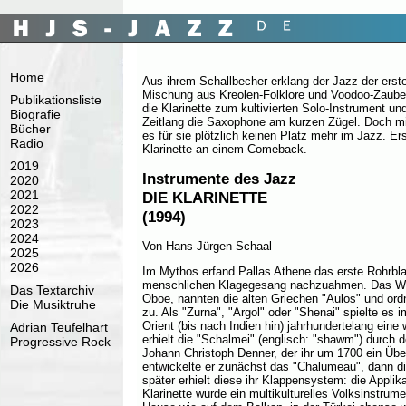
Home
Aus ihrem Schallbecher erklang der Jazz der erst
Mischung aus Kreolen-Folklore und Voodoo-Zauber
Publikationsliste
die Klarinette zum kultivierten Solo-Instrument und
Biografie
Zeitlang die Saxophone am kurzen Zügel. Doch mi
Bücher
es für sie plötzlich keinen Platz mehr im Jazz. Er
Radio
Klarinette an einem Comeback.
2019
Instrumente des Jazz
2020
2021
DIE KLARINETTE
2022
(1994)
2023
2024
Von Hans-Jürgen Schaal
2025
2026
Im Mythos erfand Pallas Athene das erste Rohrbla
menschlichen Klagegesang nachzuahmen. Das Werk
Das Textarchiv
Oboe, nannten die alten Griechen "Aulos" und or
Die Musiktruhe
zu. Als "Zurna", "Argol" oder "Shenai" spielte es 
Orient (bis nach Indien hin) jahrhundertelang eine
Adrian Teufelhart
erhielt die "Schalmei" (englisch: "shawm") durch
Progressive Rock
Johann Christoph Denner, der ihr um 1700 ein Übe
entwickelte er zunächst das "Chalumeau", dann die
später erhielt diese ihr Klappensystem: die Appli
Klarinette wurde ein multikulturelles Volksinstrum