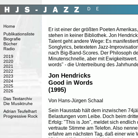
Home
Er ist einer der größten Poeten Amerikas
Publikationsliste
stehen in keiner Bibliothek. Jon Hendrick
Biografie
Talent geht andere Wege: Es manifestiert
Bücher
Songlyrics, betexteten Jazz-Improvisatio
Radio
nach Big-Band-Scores. Der Philosoph des
2019
Minutenschnelle, aber mit Ewigkeitswert.
2020
words" - die Untertreibung des Jahrhunde
2021
2022
Jon Hendricks
2023
2024
Good in Words
2025
(1995)
2026
Das Textarchiv
Von Hans-Jürgen Schaal
Die Musiktruhe
Sein Hausstab hält dem inzwischen 74jä
Adrian Teufelhart
Belastungen vom Leibe. Doch beim dritt
Progressive Rock
Erfolg: "This is Jon", meldet sich endlich 
vertraute Stimme am Telefon. Also nenne i
erfahre am nächsten Tag, daß einer wie W