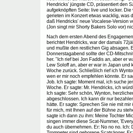
Hendricks' jüngste CD, präsentiert den 
aufgeknöpften Seite: live und locker. Di
gerieten im Konzert etwas wacklig, was d
daß Hendricks' neue Vocalese-Version vo
(Jon singt mir Shorty Bakers Solo vor) ni
Nach dem ersten Abend des Engagement
berichtet Hendricks, war der damals 72jäh
und mußte den restlichen Gig absagen.
Donnerstagabend sollte der CD-Mitschnit
her. "Ich rief bei Jon Faddis an, aber er w
Lew Soloff an, aber er war in Japan und
Woche zurück. Schließlich rief ich Wynto
wen er mir noch empfehlen könnte. Er s
Job. Ich sagte: Moment mal, ich suche j
Woche. Er sagte: Mr. Hendricks, ich wür
Ich sagte: Sehr schön, Wynton, herzliche
abgeschlossen. Ich kann dir nur bezahlen
hätte. Er sagte: Sprechen Sie nie mit mir 
für mich, mit Ihnen auf der Bühne zu stehe
sagte ich dann zu ihm: Meine Tochter Mich
singen immer diese Scat-Nummer, 'Every
du auch übernehmen. Er: No no no. Ich: 
Trompeter sind geborene Scatsänger. Er: 