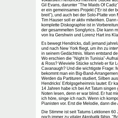
Gil Evans, darunter "The Maids Of Cadiz
er ein gemeinsames Projekt ("Er ist der 
breit"), und auch bei der Solo-Platte vo
Tim Hauser soll er aktiv mitwirken. Dann
komplette Diskographie ist in Vorbereit
der gesammelten Songlyrics. Die kann 
von Ira Gershwin und Lorenz Hart ins Kla
Es bewegt Hendricks, daß jemand jahrelan
und nach New York fliegt, um ihn zu inte
in seinem Gedächtnis. Wann entstand de
Wo erschien die "Night In Tunisia"-Auf
& Ross? Wieviele Stücke schrieb er für L
Cavanaugh? Und die wichtigste Frage: Mi
bekommt man ein Big-Band-Arrangement l
Werden da Partituren studiert, Silben a
Hendricks' Erfolgsgeheimnis lautet: Er ka
14 Jahren habe ich bei Art Tatum singen 
Noten lesen, denn er war blind. Er hat m
ich höre, singe ich nach. Wenn ich komp
Pianisten vor. Erst die Melodie, dann die
Die Stimme ist seit Tatums Lektionen 60 
noch immer zu vitaler Akrobatik fähig. "B