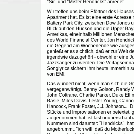
"Sir" und "Mister Hendricks" anredet.
Wir treffen uns beim Pförtner des Hauses
Apartment hat. Es ist eine erste Adresse 
Battery Park City, zwischen Dow Jones u
Blick auf den Hudson und die Upper Bay. 
Amerikas, eineinhalb Millionen Menschen 
des World Financial Center. Jon Hendrick
die Gegend am Wochenende wie ausgest
genießt er es sichtlich, daß er zur Welt d
irgendwie dazugehört - obwohl er eine Ju
Jazzsänger zu werden. Die Verlagseinn
Songlyrics sichern ihm heute immerhin s
von EMI.
Das wundert nicht, wenn man sich die G
vergegenwärtigt. Benny Golson, Randy We
John Coltrane, Charlie Parker, Duke Elli
Basie, Miles Davis, Lester Young, Canno
Hancock, Frank Foster, J.J. Johnson...: D
Stücke und Improvisationen er betextet,
aufgenommen hat, ist fast unüberschaub
Nummern sind darunter: "Hendricks", hatt
angebrummt, "ich will, daß du Motherfuc