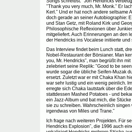
Songs schreibst." Jon Hendricks verbeugt
"Thank you very much, Mr. Monk." Er lach
Kerl." Und er hat noch andere seltsame A
doch gerade an seiner Autobiographie: E
und Stan Getz, mit Roland Kirk und Geor
Philosophische Reflexionen über Junkie
mitgeliefert. Auch Erinnerungen an den 
der Hendricks ins Vocalese initiierte und
Das Interview findet beim Lunch statt, dr
Nobel-Restaurant der Börsianer. Man kenn
you, Mr. Hendricks", man begrüßt ihn mi
zelebriert seine Replik: "Good to be see
wurde sogar die übliche Seifen-Muzak d
ersetzt. Zuletzt war er mit Chaka Khan hie
war sehr lustig und ein wenig peinlich. I
erregte sich Chaka lautstark über die Ed
stattdessen Mashed Potatoes - und beka
ein Jazz-Album und bat mich, die Stück
sie zu schreiben. Wahrscheinlich singen
irgendwas von Miles und Trane."
Ich frage nach weiteren Projekten. Für 
Hendricks Explosion", die 1996 auch ein
vokalisiert Hendricks mehrere Stücke aus