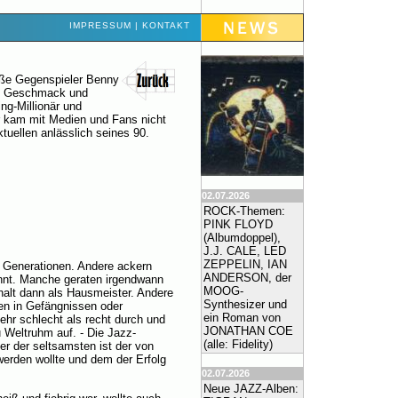
IMPRESSUM
|
KONTAKT
roße Gegenspieler Benny
em Geschmack und
ng-Millionär und
r kam mit Medien und Fans nicht
ktuellen anlässlich seines 90.
02.07.2026
ROCK-Themen:
PINK FLOYD
(Albumdoppel),
J.J. CALE, LED
ZEPPELIN, IAN
r Generationen. Andere ackern
ANDERSON, der
annt. Manche geraten irgendwann
MOOG-
halt dann als Hausmeister. Andere
Synthesizer und
en in Gefängnissen oder
ein Roman von
hr schlecht als recht durch und
JONATHAN COE
u Weltruhm auf. - Die Jazz-
(alle: Fidelity)
er der seltsamsten ist der von
werden wollte und dem der Erfolg
02.07.2026
Neue JAZZ-Alben: