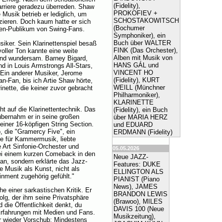
(Fidelity),
arriere geradezu überreden. Shaw
PROKOFIEV +
e Musik betrieb er lediglich, um
SCHOSTAKOWITSCH
zieren. Doch kaum hatte er sich
(Bochumer
ionen-Publikum von Swing-Fans.
Symphoniker), ein
Buch über WALTER
iker. Sein Klarinettenspiel besaß
FINK (Das Orchester),
oller Ton kannte eine weite
Alben mit Musik von
und wundersam. Barney Bigard,
HANS GÁL und
nd in Louis Armstrongs All-Stars,
VINCENT HO
. Ein anderer Musiker, Jerome
(Fidelity), KURT
-Fan, bis ich Artie Shaw hörte,
WEILL (Münchner
inette, die keiner zuvor gebracht
Philharmoniker),
KLARINETTE
 auf die Klarinettentechnik. Das
(Fidelity), ein Buch
 übernahm er in seine großen
über MARIA HERZ
iner 16-köpfigen String Section.
und EDUARD
o, die "Gramercy Five", ein
ERDMANN (Fidelity)
e für Kammermusik, liebte
 Art Sinfonie-Orchester und
05.05.2026
Bei einem kurzen Comeback in den
Neue JAZZ-
 an, sondern erklärte das Jazz-
Features: DUKE
e Musik als Kunst, nicht als
ELLINGTON ALS
inment zugehörig gefühlt."
PIANIST (Piano
News), JAMES
e einer sarkastischen Kritik. Er
BRANDON LEWIS
olg, der ihm seine Privatsphäre
(Brawoo), MILES
 die Öffentlichkeit denkt, du
DAVIS 100 (Neue
 Erfahrungen mit Medien und Fans.
Musikzeitung),
er wieder Vorschub: Mindestens