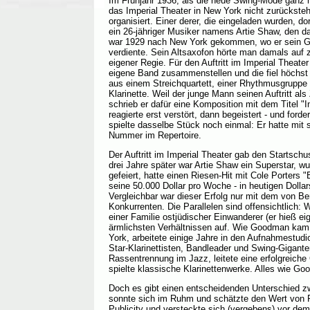
Im Frühjahr 1936, als die neue Swing-Mode ganz he
das Imperial Theater in New York nicht zurückste
organisiert. Einer derer, die eingeladen wurden, do
ein 26-jähriger Musiker namens Artie Shaw, den
war 1929 nach New York gekommen, wo er sein Gel
verdiente. Sein Altsaxofon hörte man damals auf z
eigener Regie. Für den Auftritt im Imperial Theate
eigene Band zusammenstellen und die fiel höchst
aus einem Streichquartett, einer Rhythmusgruppe
Klarinette. Weil der junge Mann seinen Auftritt al
schrieb er dafür eine Komposition mit dem Titel "I
reagierte erst verstört, dann begeistert - und for
spielte dasselbe Stück noch einmal: Er hatte mit 
Nummer im Repertoire.
Der Auftritt im Imperial Theater gab den Startschu
drei Jahre später war Artie Shaw ein Superstar, w
gefeiert, hatte einen Riesen-Hit mit Cole Porters 
seine 50.000 Dollar pro Woche - in heutigen Dollar
Vergleichbar war dieser Erfolg nur mit dem von
Konkurrenten. Die Parallelen sind offensichtlic
einer Familie ostjüdischer Einwanderer (er hieß e
ärmlichsten Verhältnissen auf. Wie Goodman kam
York, arbeitete einige Jahre in den Aufnahmestudi
Star-Klarinettisten, Bandleader und Swing-Gigant
Rassentrennung im Jazz, leitete eine erfolgreich
spielte klassische Klarinettenwerke. Alles wie G
Doch es gibt einen entscheidenden Unterschied 
sonnte sich im Ruhm und schätzte den Wert von P
Publicity und versteckte sich (vergebens) vor de