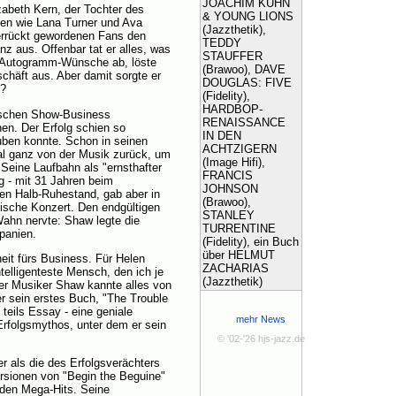
JOACHIM KÜHN
izabeth Kern, der Tochter des
& YOUNG LIONS
en wie Lana Turner und Ava
(Jazzthetik),
verrückt gewordenen Fans den
TEDDY
z aus. Offenbar tat er alles, was
STAUFFER
e Autogramm-Wünsche ab, löste
(Brawoo), DAVE
chäft aus. Aber damit sorgte er
DOUGLAS: FIVE
t?
(Fidelity),
HARDBOP-
ischen Show-Business
RENAISSANCE
hnen. Der Erfolg schien so
IN DEN
auben konnte. Schon in seinen
ACHTZIGERN
al ganz von der Musik zurück, um
(Image Hifi),
 Seine Laufbahn als "ernsthafter
FRANCIS
g - mit 31 Jahren beim
JOHNSON
 den Halb-Ruhestand, gab aber in
(Brawoo),
sische Konzert. Den endgültigen
STANLEY
Wahn nervte: Shaw legte die
TURRENTINE
panien.
(Fidelity), ein Buch
über HELMUT
eit fürs Business. Für Helen
ZACHARIAS
telligenteste Mensch, den ich je
(Jazzthetik)
Der Musiker Shaw kannte alles von
r sein erstes Buch, "The Trouble
 teils Essay - eine geniale
mehr News
folgsmythos, unter dem er sein
© '02-'26 hjs-jazz.de
r als die des Erfolgsverächters
ersionen von "Begin the Beguine"
rden Mega-Hits. Seine