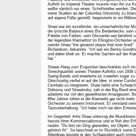
Auftritt im Imperial Theater musste man ihn zur K
wollte nämlich nur eines: Schriftsteller werden. Di
seine Studien an der Columbia University zu finan
auf eigene Füße gestellt, begeisterte er ein Mill
Shaw war ein exzellenter, ein unnachahmlicher Mus
die lyrische Balance eines Bix Beiderbecke, sein v
Palette von Farben, sein Glissando war berühmt 
der legendäre Klarinettist im Ellington-Orchester u
nannte Shaw "the greatest player that ever lived"
Richardson, bekannte: "Ich war ein Benny-Goodman
und dabei blieb es. Er machte Sachen auf der Klar
hat."
Shaws Hang zum Exquisiten beschränkte sich nicht
Streichquartett seines Theater-Auftritts von 1936
Swing-Bands und erweiterte es zuweilen sogar zu e
Gleichzeitig verfiel er auf die Idee, in seine Comb
Cembalo zu integrieren. Shaw hatte eine Schwäch
Debussy und Strawinsky, sah in der Big Band eine
arbeitete nur mit den gewieftesten Arrangeuren. 
80er Jahren rührte er die Klarinette gar nicht mehr
Orchester zu seinem Instrument. Er verstand sein
Tanzunterhaltung: "Ich habe mich nie dem Enterta
Im Gegenteil: Artie Shaw unterzog die Musikbranch
hasste ihren Kommerzialismus und er floh den Erf
raubte. "Du bist ein Ding geworden, ein Objekt, und
gehörst ihr": So beschrieb er im Rückblick seine
Allerdings leistete er den Schlagzeilen auch imm