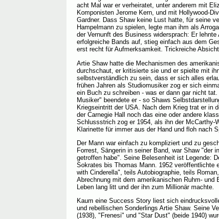
acht Mal war er verheiratet, unter anderem mit El
Komponisten Jerome Kern, und mit Hollywood-Div
Gardner. Dass Shaw keine Lust hatte, für seine 
Hampelmann zu spielen, legte man ihm als Arrogan
der Vernunft des Business widersprach: Er lehnt
erfolgreiche Bands auf, stieg einfach aus dem Ges
erst recht für Aufmerksamkeit. Trickreiche Absich
Artie Shaw hatte die Mechanismen des amerikan
durchschaut, er kritisierte sie und er spielte mit i
selbstverständlich zu sein, dass er sich alles erl
frühen Jahren als Studiomusiker zog er sich einm
ein Buch zu schreiben - was er dann gar nicht tat.
Musiker" beendete er - so Shaws Selbstdarstellun
Kriegseintritt der USA. Nach dem Krieg trat er in
der Carnegie Hall noch das eine oder andere klas
Schlussstrich zog er 1954, als ihn der McCarthy-
Klarinette für immer aus der Hand und floh nach S
Der Mann war einfach zu kompliziert und zu gesch
Forrest, Sängerin in seiner Band, war Shaw "der in
getroffen habe". Seine Belesenheit ist Legende: 
Sokrates bis Thomas Mann. 1952 veröffentlichte e
with Cinderella", teils Autobiographie, teils Roman,
Abrechnung mit dem amerikanischen Ruhm- und Er
Leben lang litt und der ihn zum Millionär machte.
Kaum eine Success Story liest sich eindrucksvolle
und rebellischen Sonderlings Artie Shaw. Seine V
(1938), "Frenesi" und "Star Dust" (beide 1940) wu