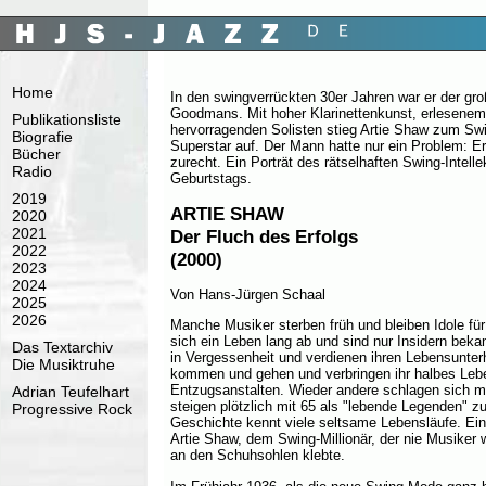
Home
In den swingverrückten 30er Jahren war er der g
Goodmans. Mit hoher Klarinettenkunst, erlesen
Publikationsliste
hervorragenden Solisten stieg Artie Shaw zum Swi
Biografie
Superstar auf. Der Mann hatte nur ein Problem: E
Bücher
zurecht. Ein Porträt des rätselhaften Swing-Intelle
Radio
Geburtstags.
2019
ARTIE SHAW
2020
2021
Der Fluch des Erfolgs
2022
(2000)
2023
2024
Von Hans-Jürgen Schaal
2025
2026
Manche Musiker sterben früh und bleiben Idole fü
sich ein Leben lang ab und sind nur Insidern bek
Das Textarchiv
in Vergessenheit und verdienen ihren Lebensunter
Die Musiktruhe
kommen und gehen und verbringen ihr halbes Leb
Entzugsanstalten. Wieder andere schlagen sich me
Adrian Teufelhart
steigen plötzlich mit 65 als "lebende Legenden" z
Progressive Rock
Geschichte kennt viele seltsame Lebensläufe. Ein
Artie Shaw, dem Swing-Millionär, der nie Musiker 
an den Schuhsohlen klebte.