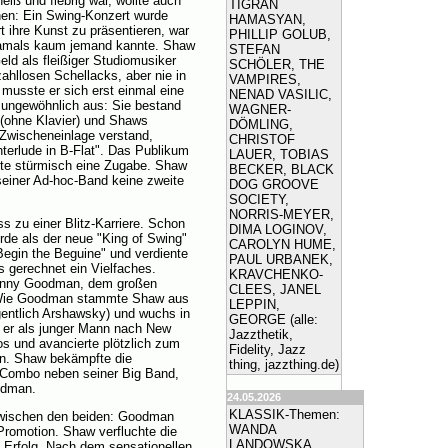
iß und fiebrig war, wollte auch
TIGRAN
hen: Ein Swing-Konzert wurde
HAMASYAN,
rt ihre Kunst zu präsentieren, war
PHILLIP GOLUB,
 damals kaum jemand kannte. Shaw
STEFAN
d als fleißiger Studiomusiker
SCHÖLER, THE
ahllosen Schellacks, aber nie in
VAMPIRES,
r musste er sich erst einmal eine
NENAD VASILIC,
 ungewöhnlich aus: Sie bestand
WAGNER-
 (ohne Klavier) und Shaws
DÖMLING,
s Zwischeneinlage verstand,
CHRISTOF
nterlude in B-Flat". Das Publikum
LAUER, TOBIAS
derte stürmisch eine Zugabe. Shaw
BECKER, BLACK
seiner Ad-hoc-Band keine zweite
DOG GROOVE
SOCIETY,
NORRIS-MEYER,
ss zu einer Blitz-Karriere. Schon
DIMA LOGINOV,
urde als der neue "King of Swing"
CAROLYN HUME,
"Begin the Beguine" und verdiente
PAUL URBANEK,
s gerechnet ein Vielfaches.
KRAVCHENKO-
 Benny Goodman, dem großen
CLEES, JANEL
h: Wie Goodman stammte Shaw aus
LEPPIN,
igentlich Arshawsky) und wuchs in
GEORGE (alle:
 er als junger Mann nach New
Jazzthetik,
os und avancierte plötzlich zum
Fidelity, Jazz
en. Shaw bekämpfte die
thing, jazzthing.de)
e Combo neben seiner Big Band,
oodman.
24.05.2026
KLASSIK-Themen:
zwischen den beiden: Goodman
WANDA
romotion. Shaw verfluchte die
LANDOWSKA
m Erfolg. Nach dem sensationellen