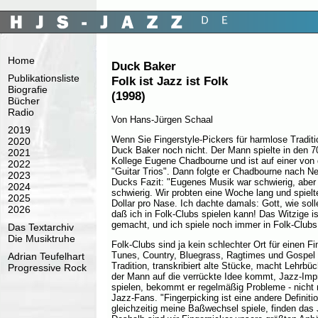
Home
Duck Baker
Publikationsliste
Folk ist Jazz ist Folk
Biografie
(1998)
Bücher
Radio
Von Hans-Jürgen Schaal
2019
Wenn Sie Fingerstyle-Pickers für harmlose Traditi
2020
Duck Baker noch nicht. Der Mann spielte in den 70
2021
Kollege Eugene Chadbourne und ist auf einer von 
2022
"Guitar Trios". Dann folgte er Chadbourne nach Ne
2023
Ducks Fazit: "Eugenes Musik war schwierig, aber
2024
schwierig. Wir probten eine Woche lang und spielt
2025
Dollar pro Nase. Ich dachte damals: Gott, wie soll
2026
daß ich in Folk-Clubs spielen kann! Das Witzige is
gemacht, und ich spiele noch immer in Folk-Clubs
Das Textarchiv
Die Musiktruhe
Folk-Clubs sind ja kein schlechter Ort für einen F
Tunes, Country, Bluegrass, Ragtimes und Gospel 
Adrian Teufelhart
Tradition, transkribiert alte Stücke, macht Lehrb
Progressive Rock
der Mann auf die verrückte Idee kommt, Jazz-Impr
spielen, bekommt er regelmäßig Probleme - nicht 
Jazz-Fans. "Fingerpicking ist eine andere Definiti
gleichzeitig meine Baßwechsel spiele, finden das