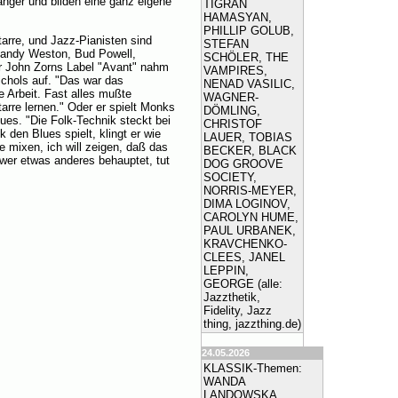
änger und bilden eine ganz eigene
TIGRAN
HAMASYAN,
PHILLIP GOLUB,
tarre, und Jazz-Pianisten sind
STEFAN
 Randy Weston, Bud Powell,
SCHÖLER, THE
ür John Zorns Label "Avant" nahm
VAMPIRES,
chols auf. "Das war das
NENAD VASILIC,
 Arbeit. Fast alles mußte
WAGNER-
arre lernen." Oder er spielt Monks
DÖMLING,
ues. "Die Folk-Technik steckt bei
CHRISTOF
 den Blues spielt, klingt er wie
LAUER, TOBIAS
le mixen, ich will zeigen, daß das
BECKER, BLACK
d wer etwas anderes behauptet, tut
DOG GROOVE
SOCIETY,
NORRIS-MEYER,
DIMA LOGINOV,
CAROLYN HUME,
PAUL URBANEK,
KRAVCHENKO-
CLEES, JANEL
LEPPIN,
GEORGE (alle:
Jazzthetik,
Fidelity, Jazz
thing, jazzthing.de)
24.05.2026
KLASSIK-Themen:
WANDA
LANDOWSKA