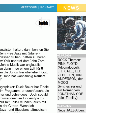
IMPRESSUM
|
KONTAKT
onalisten halten, dann kennen Sie
ern Free Jazz mit Gitarren-
02.07.2026
dessen frühen Platten zu hören,
ROCK-Themen:
w York und traf dort John Zorn.
PINK FLOYD
 Johns Musik war unglaublich
(Albumdoppel),
en dann in so einem Loft für 8
J.J. CALE, LED
en die Jungs hier überleben! Gut,
ZEPPELIN, IAN
t: John hat wahnsinnig Karriere
ANDERSON, der
!"
MOOG-
Synthesizer und
ingerpicker: Duck Baker hat Fiddle
ein Roman von
im Programm, er durchforscht die
JONATHAN COE
ücher und Lehrvideos. Doch sobald
(alle: Fidelity)
ovisationen im Fingerstyle zu
nur mit Folk-Freunden, auch mit
on der Gitarre. Wenn ich
02.07.2026
 Jazz- und Bluesfans altmodisch.
Neue JAZZ-Alben: