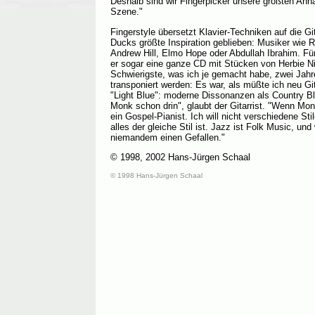
Deshalb sind wir Fingerpicker unsere größten Anh
Szene."
Fingerstyle übersetzt Klavier-Techniken auf die Gi
Ducks größte Inspiration geblieben: Musiker wie
Andrew Hill, Elmo Hope oder Abdullah Ibrahim. F
er sogar eine ganze CD mit Stücken von Herbie Ni
Schwierigste, was ich je gemacht habe, zwei Jahre
transponiert werden: Es war, als müßte ich neu Git
"Light Blue": moderne Dissonanzen als Country Bl
Monk schon drin", glaubt der Gitarrist. "Wenn Monk
ein Gospel-Pianist. Ich will nicht verschiedene Sti
alles der gleiche Stil ist. Jazz ist Folk Music, un
niemandem einen Gefallen."
© 1998, 2002 Hans-Jürgen Schaal
© 1998 Hans-Jürgen Schaal