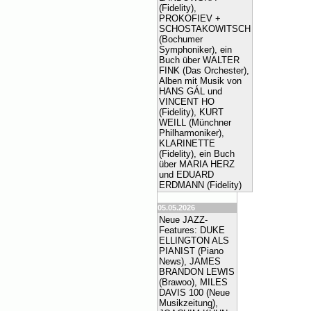
(Fidelity),
PROKOFIEV +
SCHOSTAKOWITSCH
(Bochumer
Symphoniker), ein
Buch über WALTER
FINK (Das Orchester),
Alben mit Musik von
HANS GÁL und
VINCENT HO
(Fidelity), KURT
WEILL (Münchner
Philharmoniker),
KLARINETTE
(Fidelity), ein Buch
über MARIA HERZ
und EDUARD
ERDMANN (Fidelity)
05.05.2026
Neue JAZZ-
Features: DUKE
ELLINGTON ALS
PIANIST (Piano
News), JAMES
BRANDON LEWIS
(Brawoo), MILES
DAVIS 100 (Neue
Musikzeitung),