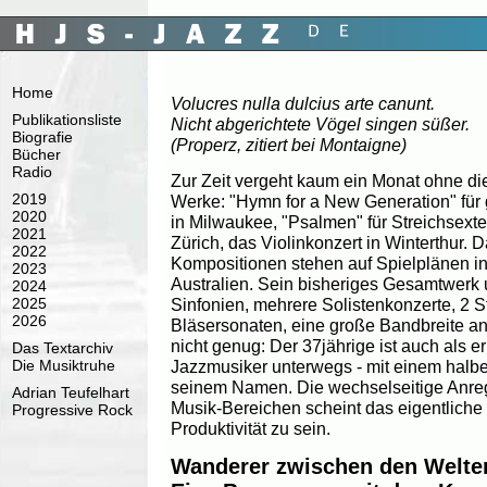
Home
Volucres nulla dulcius arte canunt.
Publikationsliste
Nicht abgerichtete Vögel singen süßer.
Biografie
(Properz, zitiert bei Montaigne)
Bücher
Radio
Zur Zeit vergeht kaum ein Monat ohne di
2019
Werke: "Hymn for a New Generation" für
2020
in Milwaukee, "Psalmen" für Streichsext
2021
Zürich, das Violinkonzert in Winterthur. 
2022
Kompositionen stehen auf Spielplänen in
2023
Australien. Sein bisheriges Gesamtwerk 
2024
Sinfonien, mehrere Solistenkonzerte, 2 St
2025
2026
Bläsersonaten, eine große Bandbreite 
nicht genug: Der 37jährige ist auch als
Das Textarchiv
Jazzmusiker unterwegs - mit einem halb
Die Musiktruhe
seinem Namen. Die wechselseitige Anre
Adrian Teufelhart
Musik-Bereichen scheint das eigentliche
Progressive Rock
Produktivität zu sein.
Wanderer zwischen den Welte