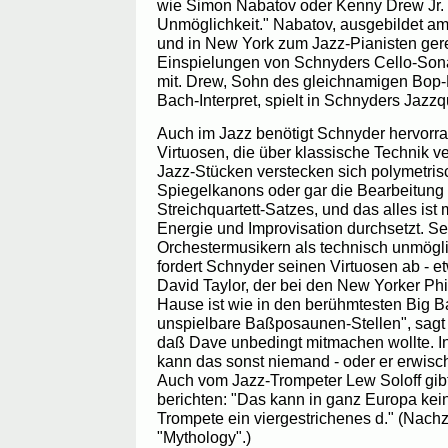
wie Simon Nabatov oder Kenny Drew Jr. 
Unmöglichkeit." Nabatov, ausgebildet a
und in New York zum Jazz-Pianisten gerei
Einspielungen von Schnyders Cello-Son
mit. Drew, Sohn des gleichnamigen Bop-
Bach-Interpret, spielt in Schnyders Jazzq
Auch im Jazz benötigt Schnyder hervorr
Virtuosen, die über klassische Technik v
Jazz-Stücken verstecken sich polymetri
Spiegelkanons oder gar die Bearbeitung
Streichquartett-Satzes, und das alles ist 
Energie und Improvisation durchsetzt. S
Orchestermusikern als technisch unmögl
fordert Schnyder seinen Virtuosen ab -
David Taylor, der bei den New Yorker Ph
Hause ist wie in den berühmtesten Big Ban
unspielbare Baßposaunen-Stellen", sagt 
daß Dave unbedingt mitmachen wollte. I
kann das sonst niemand - oder er erwisch
Auch vom Jazz-Trompeter Lew Soloff gib
berichten: "Das kann in ganz Europa kein
Trompete ein viergestrichenes d." (Nach
"Mythology".)