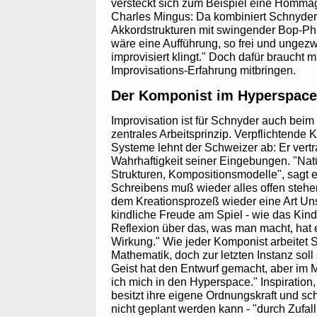
versteckt sich zum Beispiel eine Homma
Charles Mingus: Da kombiniert Schnyde
Akkordstrukturen mit swingender Bop-Phra
wäre eine Aufführung, so frei und ungez
improvisiert klingt." Doch dafür braucht 
Improvisations-Erfahrung mitbringen.
Der Komponist im Hyperspace
Improvisation ist für Schnyder auch bei
zentrales Arbeitsprinzip. Verpflichtende
Systeme lehnt der Schweizer ab: Er vertra
Wahrhaftigkeit seiner Eingebungen. "Natü
Strukturen, Kompositionsmodelle", sagt 
Schreibens muß wieder alles offen stehen
dem Kreationsprozeß wieder eine Art Uns
kindliche Freude am Spiel - wie das Kin
Reflexion über das, was man macht, hat
Wirkung." Wie jeder Komponist arbeitet 
Mathematik, doch zur letzten Instanz soll
Geist hat den Entwurf gemacht, aber im
ich mich in den Hyperspace." Inspiration
besitzt ihre eigene Ordnungskraft und scha
nicht geplant werden kann - "durch Zufal