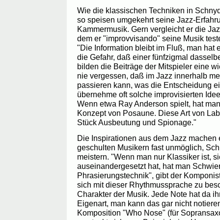
Wie die klassischen Techniken in Schnyd
so speisen umgekehrt seine Jazz-Erfahr
Kammermusik. Gern vergleicht er die Jazz
dem er "improvvisando" seine Musik test
"Die Information bleibt im Fluß, man hat
die Gefahr, daß einer fünfzigmal dasselb
bilden die Beiträge der Mitspieler eine wi
nie vergessen, daß im Jazz innerhalb m
passieren kann, was die Entscheidung ein
übernehme oft solche improvisierten Ide
Wenn etwa Ray Anderson spielt, hat man 
Konzept von Posaune. Diese Art von Labor
Stück Ausbeutung und Spionage."
Die Inspirationen aus dem Jazz machen e
geschulten Musikern fast unmöglich, S
meistern. "Wenn man nur Klassiker ist, si
auseinandergesetzt hat, hat man Schwie
Phrasierungstechnik", gibt der Komponist
sich mit dieser Rhythmussprache zu besch
Charakter der Musik. Jede Note hat da i
Eigenart, man kann das gar nicht notieren
Komposition "Who Nose" (für Sopransax