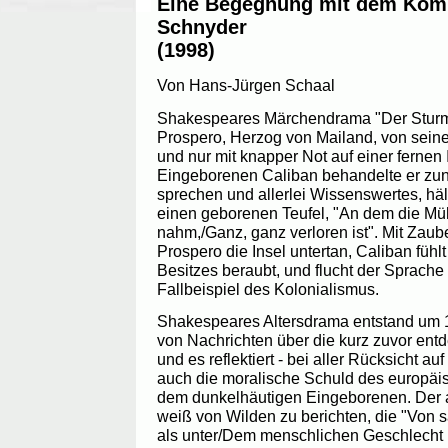
Eine Begegnung mit dem Komp
Schnyder
(1998)
Von Hans-Jürgen Schaal
Shakespeares Märchendrama "Der Sturm"
Prospero, Herzog von Mailand, von sein
und nur mit knapper Not auf einer fernen 
Eingeborenen Caliban behandelte er zunäc
sprechen und allerlei Wissenswertes, hält
einen geborenen Teufel, "An dem die Müh
nahm,/Ganz, ganz verloren ist". Mit Zaub
Prospero die Insel untertan, Caliban fühlt
Besitzes beraubt, und flucht der Sprache 
Fallbeispiel des Kolonialismus.
Shakespeares Altersdrama entstand um 1
von Nachrichten über die kurz zuvor ent
und es reflektiert - bei aller Rücksicht auf
auch die moralische Schuld des europä
dem dunkelhäutigen Eingeborenen. Der 
weiß von Wilden zu berichten, die "Von sa
als unter/Dem menschlichen Geschlecht i