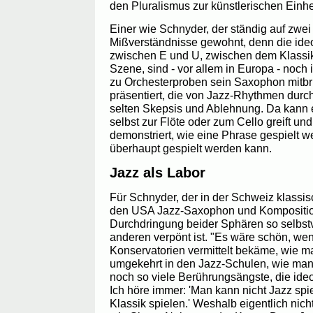
den Pluralismus zur künstlerischen Einhe
Einer wie Schnyder, der ständig auf zwei 
Mißverständnisse gewohnt, denn die id
zwischen E und U, zwischen dem Klassik
Szene, sind - vor allem in Europa - noch
zu Orchesterproben sein Saxophon mitbrin
präsentiert, die von Jazz-Rhythmen durchse
selten Skepsis und Ablehnung. Da kann
selbst zur Flöte oder zum Cello greift u
demonstriert, wie eine Phrase gespielt we
überhaupt gespielt werden kann.
Jazz als Labor
Für Schnyder, der in der Schweiz klassisc
den USA Jazz-Saxophon und Komposition,
Durchdringung beider Sphären so selbstve
anderen verpönt ist. "Es wäre schön, w
Konservatorien vermittelt bekäme, wie man
umgekehrt in den Jazz-Schulen, wie man K
noch so viele Berührungsängste, die ide
Ich höre immer: 'Man kann nicht Jazz spi
Klassik spielen.' Weshalb eigentlich nic