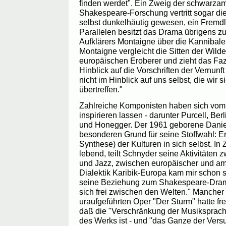
finden werdet". Ein Zweig der schwarza
Shakespeare-Forschung vertritt sogar di
selbst dunkelhäutig gewesen, ein Fremdl
Parallelen besitzt das Drama übrigens z
Aufklärers Montaigne über die Kannibale
Montaigne vergleicht die Sitten der Wild
europäischen Eroberer und zieht das Faz
Hinblick auf die Vorschriften der Vernun
nicht im Hinblick auf uns selbst, die wir s
übertreffen."
Zahlreiche Komponisten haben sich vom
inspirieren lassen - darunter Purcell, Ber
und Honegger. Der 1961 geborene Danie
besonderen Grund für seine Stoffwahl: Er 
Synthese) der Kulturen in sich selbst. In
lebend, teilt Schnyder seine Aktivitäten
und Jazz, zwischen europäischer und ame
Dialektik Karibik-Europa kam mir schon s
seine Beziehung zum Shakespeare-Dram
sich frei zwischen den Welten." Mancher 
uraufgeführten Oper "Der Sturm" hatte fre
daß die "Verschränkung der Musiksprache
des Werks ist - und "das Ganze der Vers