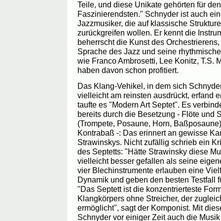
Teile, und diese Unikate gehörten für d
Faszinierendsten." Schnyder ist auch ein
Jazzmusiker, die auf klassische Struktu
zurückgreifen wollen. Er kennt die Instr
beherrscht die Kunst des Orchestrierens,
Sprache des Jazz und seine rhythmische
wie Franco Ambrosetti, Lee Konitz, T.S.
haben davon schon profitiert.
Das Klang-Vehikel, in dem sich Schnyde
vielleicht am reinsten ausdrückt, erfand 
taufte es "Modern Art Septet". Es verbi
bereits durch die Besetzung - Flöte und
(Trompete, Posaune, Horn, Baßposaune) 
Kontrabaß -: Das erinnert an gewisse 
Strawinskys. Nicht zufällig schrieb ein K
des Septetts: "Hätte Strawinsky diese Mus
vielleicht besser gefallen als seine eig
vier Blechinstrumente erlauben eine Viel
Dynamik und geben den besten Testfall f
"Das Septett ist die konzentrierteste Fo
Klangkörpers ohne Streicher, der zugleic
ermöglicht", sagt der Komponist. Mit die
Schnyder vor einiger Zeit auch die Musik