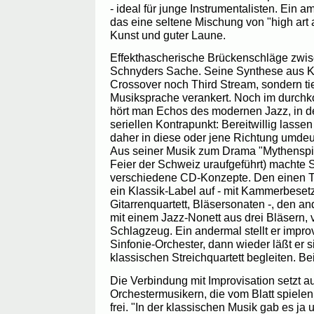
- ideal für junge Instrumentalisten. Ein a
das eine seltene Mischung von "high art a
Kunst und guter Laune.
Effekthascherische Brückenschläge zwi
Schnyders Sache. Seine Synthese aus Kl
Crossover noch Third Stream, sondern tie
Musiksprache verankert. Noch im durchko
hört man Echos des modernen Jazz, in
seriellen Kontrapunkt: Bereitwillig lass
daher in diese oder jene Richtung umde
Aus seiner Musik zum Drama "Mythenspie
Feier der Schweiz uraufgeführt) machte 
verschiedene CD-Konzepte. Den einen Te
ein Klassik-Label auf - mit Kammerbesetz
Gitarrenquartett, Bläsersonaten -, den an
mit einem Jazz-Nonett aus drei Bläsern, 
Schlagzeug. Ein andermal stellt er impro
Sinfonie-Orchester, dann wieder läßt er 
klassischen Streichquartett begleiten. B
Die Verbindung mit Improvisation setzt a
Orchestermusikern, die vom Blatt spiele
frei. "In der klassischen Musik gab es ja 