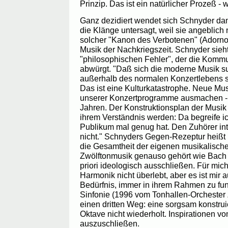
Prinzip. Das ist ein natürlicher Prozeß - 
Ganz dezidiert wendet sich Schnyder da
die Klänge untersagt, weil sie angeblich 
solcher "Kanon des Verbotenen" (Adorno) 
Musik der Nachkriegszeit. Schnyder sieht
"philosophischen Fehler", der die Komm
abwürgt. "Daß sich die moderne Musik s
außerhalb des normalen Konzertlebens 
Das ist eine Kulturkatastrophe. Neue M
unserer Konzertprogramme ausmachen - 
Jahren. Der Konstruktionsplan der Musik
ihrem Verständnis werden: Da begreife i
Publikum mal genug hat. Den Zuhörer in
nicht." Schnyders Gegen-Rezeptur heißt E
die Gesamtheit der eigenen musikalische
Zwölftonmusik genauso gehört wie Bach un
priori ideologisch ausschließen. Für mich i
Harmonik nicht überlebt, aber es ist mir
Bedürfnis, immer in ihrem Rahmen zu fun
Sinfonie (1996 vom Tonhallen-Orchester Z
einen dritten Weg: eine sorgsam konstruier
Oktave nicht wiederholt. Inspirationen v
auszuschließen.