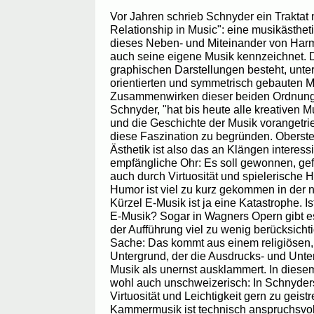
Vor Jahren schrieb Schnyder ein Traktat m
Relationship in Music": eine musikästhe
dieses Neben- und Miteinander von Har
auch seine eigene Musik kennzeichnet. Di
graphischen Darstellungen besteht, unte
orientierten und symmetrisch gebauten 
Zusammenwirken dieser beiden Ordnungsp
Schnyder, "hat bis heute alle kreativen Mus
und die Geschichte der Musik vorangetrie
diese Faszination zu begründen. Oberste 
Ästhetik ist also das an Klängen interessi
empfängliche Ohr: Es soll gewonnen, gefe
auch durch Virtuosität und spielerische H
Humor ist viel zu kurz gekommen in der 
Kürzel E-Musik ist ja eine Katastrophe. 
E-Musik? Sogar in Wagners Opern gibt es
der Aufführung viel zu wenig berücksichti
Sache: Das kommt aus einem religiösen,
Untergrund, der die Ausdrucks- und Unte
Musik als unernst ausklammert. In diesem
wohl auch unschweizerisch: In Schnyder
Virtuosität und Leichtigkeit gern zu geist
Kammermusik ist technisch anspruchsvol