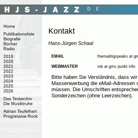
Home
Kontakt
Publikationsliste
Biografie
Hans-Jürgen Schaal
Bücher
Radio
EMAIL
themadrigspeaks at g
2019
2020
2021
WEBMASTER
rob at gmx punkt info
2022
2023
Bitte haben Sie Verständnis, dass wi
2024
Massenwerbung die eMail-Adressen s
2025
müssen. Die Umschriften entsprechen 
2026
Sonderzeichen (ohne Leerzeichen).
Das Textarchiv
Die Musiktruhe
Adrian Teufelhart
Progressive Rock