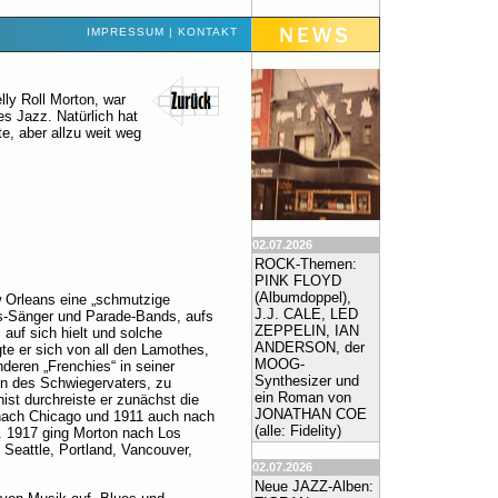
IMPRESSUM
|
KONTAKT
ly Roll Morton, war
es Jazz. Natürlich hat
e, aber allzu weit weg
02.07.2026
ROCK-Themen:
PINK FLOYD
(Albumdoppel),
w Orleans eine „schmutzige
J.J. CALE, LED
ues-Sänger und Parade-Bands, aufs
ZEPPELIN, IAN
l auf sich hielt und solche
ANDERSON, der
gte er sich von all den Lamothes,
MOOG-
eren „Frenchies“ in seiner
Synthesizer und
en des Schwiegervaters, zu
ein Roman von
ist durchreiste er zunächst die
JONATHAN COE
nach Chicago und 1911 auch nach
(alle: Fidelity)
. 1917 ging Morton nach Los
 Seattle, Portland, Vancouver,
02.07.2026
Neue JAZZ-Alben: