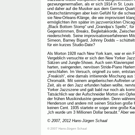
gezwungenermaßen, als er sich 1914 in St. Louis 
und daher auf die Musiker aus dem German Quarte
Deutschstämmigen aber kein Gefühl für die schwar
sie New-Orleans-Klänge, die wie improvisiert kla
ermöglichten ihm später im jazzverrückten Chica
„Black Bottom Stomp“ und „Grandpa’s Spells“, für
Gegenstimmen, Breaks, Begleitakkorde, Zwischen
niederschrieb. Seine improvisationserfahrenen Mi
Simeon, Barney Bigard, Johnny Dodds – schüttelt
für ein kurzes Studio-Date?
Als Morton 1928 nach New York kam, war er ein 
Vergeblich versuchte er sich den New Yorker Jaz
Sätzen und Jungle-Shows. Auch sein Klavierspiel 
harten, swingenden, nervösen Stride-Piano Harlem
verschlafen. Im Versuch, originell zu sein, entst
„Freakish“, eine damals irritierende Mischung au
Chromatik. Mit seinem angeberischen Auftreten u
Zeit, als er den Jazz erfunden haben wollte, nervt
Yorker Jazzszene und galt bald nur noch als kom
Tatsächlich war der Aufschneider Morton ein Opfe
der frühen Musikindustrie geworden. Denn währe
Henderson und andere mit seinen Stücken große H
keinen Cent. 1935 startete er sogar eine große K
„Ich wurde um 3 Millionen Dollar beraubt.“ Aber w
© 2007, 2012 Hans-Jürgen Schaal
© 2007 Hans-Jürgen Schaal