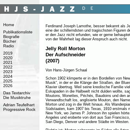
Home
Ferdinand Joseph Lamothe, besser bekannt als Jel
eine der schillerndsten und tragischsten Figuren d
Publikationsliste
er den Jazz nicht erfunden, wie er gerne behauptet
Biografie
von der Wahrheit lag dieser Anspruch auch nicht.
Bücher
Radio
Jelly Roll Morton
2019
Der Aufschneider
2020
(2007)
2021
2022
Von Hans-Jürgen Schaal
2023
2024
Schon 1902 klimperte er in den Bordellen von Ne
2025
Musik“, in der er die Klänge der Straßen, der Bl
2026
Klavier übertrug. Weil seine kreolische Familie vie
Eskapaden in die Halbwelt nicht dulden wollte, sa
Das Textarchiv
Moutons, Monettes, Péchés, Baudoins und den and
Die Musiktruhe
Verwandtschaft los, anglisierte Mouton, den Nam
Morton und zog in die Welt hinaus. Als Wanderpian
Adrian Teufelhart
Südstaaten, kam 1907 bis Texas, 1910 erstmals 
Progressive Rock
New York, wo James P. Johnson ihn spielen hörte
Angeles und eroberte von dort aus San Francisco,
San Diego, Denver und andere Städte im Westen.