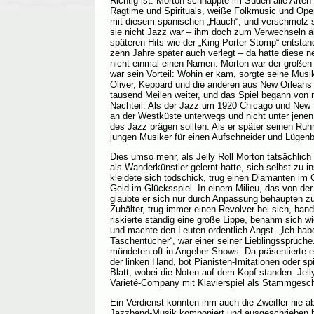
Richtig ist: Morton schnappte im Süden alle Arten
Ragtime und Spirituals, weiße Folkmusic und Ope
mit diesem spanischen „Hauch“, und verschmolz s
sie nicht Jazz war – ihm doch zum Verwechseln äh
späteren Hits wie der „King Porter Stomp“ entsta
zehn Jahre später auch verlegt – da hatte diese
nicht einmal einen Namen. Morton war der großen
war sein Vorteil: Wohin er kam, sorgte seine Mus
Oliver, Keppard und die anderen aus New Orleans i
tausend Meilen weiter, und das Spiel begann von
Nachteil: Als der Jazz um 1920 Chicago und New 
an der Westküste unterwegs und nicht unter jenen 
des Jazz prägen sollten. Als er später seinen Ruh
jungen Musiker für einen Aufschneider und Lügenb
Dies umso mehr, als Jelly Roll Morton tatsächlich 
als Wanderkünstler gelernt hatte, sich selbst zu in
kleidete sich todschick, trug einen Diamanten im
Geld im Glücksspiel. In einem Milieu, das von der
glaubte er sich nur durch Anpassung behaupten zu
Zuhälter, trug immer einen Revolver bei sich, han
riskierte ständig eine große Lippe, benahm sich w
und machte den Leuten ordentlich Angst. „Ich ha
Taschentücher“, war einer seiner Lieblingssprüche
mündeten oft in Angeber-Shows: Da präsentierte e
der linken Hand, bot Pianisten-Imitationen oder s
Blatt, wobei die Noten auf dem Kopf standen. Jell
Varieté-Company mit Klavierspiel als Stammgesch
Ein Verdienst konnten ihm auch die Zweifler nie a
Jazzband-Musik komponiert und ausgeschrieben ha