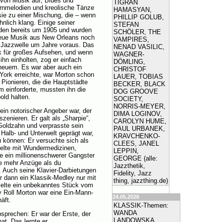
 von Musik auf, Blues und
TIGRAN
rnmelodien und kreolische Tänze
HAMASYAN,
ie zu einer Mischung, die – wenn
PHILLIP GOLUB,
nlich klang. Einige seiner
STEFAN
nden bereits um 1905 und wurden
SCHÖLER, THE
 neue Musik aus New Orleans noch
VAMPIRES,
 Jazzwelle um Jahre voraus. Das
NENAD VASILIC,
ik für großes Aufsehen, und wenn
WAGNER-
hn einholten, zog er einfach
DÖMLING,
 neuem. Es war aber auch ein
CHRISTOF
York erreichte, war Morton schon
LAUER, TOBIAS
Pionieren, die die Hauptstädte
BECKER, BLACK
m einforderte, mussten ihn die
DOG GROOVE
old halten.
SOCIETY,
NORRIS-MEYER,
ein notorischer Angeber war, der
DIMA LOGINOV,
szenieren. Er galt als „Sharpie“,
CAROLYN HUME,
 Goldzahn und verprasste sein
PAUL URBANEK,
 Halb- und Unterwelt geprägt war,
KRAVCHENKO-
 können: Er versuchte sich als
CLEES, JANEL
delte mit Wundermedizinen,
LEPPIN,
ie ein millionenschwerer Gangster
GEORGE (alle:
be mehr Anzüge als du
Jazzthetik,
. Auch seine Klavier-Darbietungen
Fidelity, Jazz
r dann ein Klassik-Medley nur mit
thing, jazzthing.de)
pielte ein unbekanntes Stück vom
y Roll Morton war eine Ein-Mann-
24.05.2026
äft.
KLASSIK-Themen:
WANDA
bsprechen: Er war der Erste, der
LANDOWSKA
t. Das lernte er