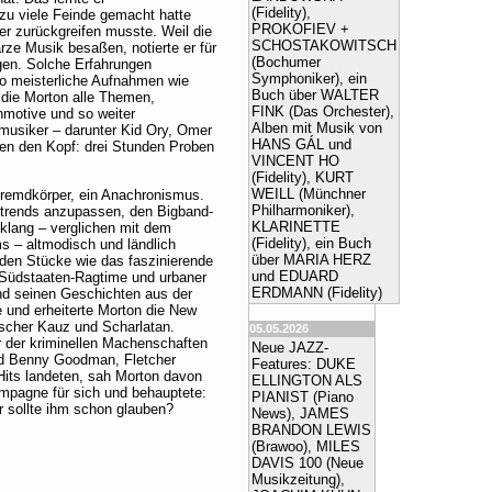
(Fidelity),
zu viele Feinde gemacht hatte
PROKOFIEV +
r zurückgreifen musste. Weil die
SCHOSTAKOWITSCH
ze Musik besaßen, notierte er für
(Bochumer
ngen. Solche Erfahrungen
Symphoniker), ein
go meisterliche Aufnahmen wie
Buch über WALTER
 die Morton alle Themen,
FINK (Das Orchester),
motive und so weiter
Alben mit Musik von
tmusiker – darunter Kid Ory, Omer
HANS GÁL und
en den Kopf: drei Stunden Proben
VINCENT HO
(Fidelity), KURT
WEILL (Münchner
Fremdkörper, ein Anachronismus.
Philharmoniker),
ztrends anzupassen, den Bigband-
KLARINETTE
klang – verglichen mit dem
(Fidelity), ein Buch
s – altmodisch und ländlich
über MARIA HERZ
anden Stücke wie das faszinierende
und EDUARD
s Südstaaten-Ragtime und urbaner
ERDMANN (Fidelity)
nd seinen Geschichten aus der
e und erheiterte Morton die New
ischer Kauz und Scharlatan.
05.05.2026
r der kriminellen Machenschaften
Neue JAZZ-
nd Benny Goodman, Fletcher
Features: DUKE
its landeten, sah Morton davon
ELLINGTON ALS
ampagne für sich und behauptete:
PIANIST (Piano
er sollte ihm schon glauben?
News), JAMES
BRANDON LEWIS
(Brawoo), MILES
DAVIS 100 (Neue
Musikzeitung),