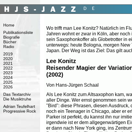
Home
Wo trifft man Lee Konitz? Natürlich im Fl
Publikationsliste
Jahren wohnt er zwar in Köln, aber noch
Biografie
sein Saxophonkoffer als Globetrotter in 
Bücher
unterwegs: heute Bologna, morgen New 
Radio
Japan. Der Weg ist das Ziel: Das gilt auc
2019
2020
Lee Konitz
2021
Reisender Magier der Variatio
2022
2023
(2002)
2024
2025
Von Hans-Jürgen Schaal
2026
Als Lee Konitz zum Altsaxophon kam, wa
Das Textarchiv
Die Musiktruhe
aller Dinge. Wer ernst genommen sein wo
"Bird": diese Phrasen, diesen Ausdruck, 
Adrian Teufelhart
noch ein Teenager in Chicago, aber er er
Progressive Rock
Parker ist perfekt, du kannst ihn nur imit
irgendwie ist er dem allgegenwärtigen 
er dann nach New York ging, ins Zentrum