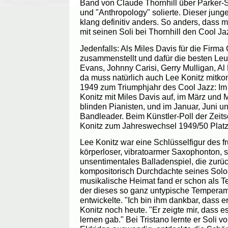
Band von Claude Thornhill über Parker-S
und "Anthropology" solierte. Dieser jung
klang definitiv anders. So anders, dass m
mit seinen Soli bei Thornhill den Cool Ja
Jedenfalls: Als Miles Davis für die Firma
zusammenstellt und dafür die besten Leute
Evans, Johnny Carisi, Gerry Mulligan, A
da muss natürlich auch Lee Konitz mitk
1949 zum Triumphjahr des Cool Jazz: Im
Konitz mit Miles Davis auf, im März und 
blinden Pianisten, und im Januar, Juni 
Bandleader. Beim Künstler-Poll der Zeits
Konitz zum Jahreswechsel 1949/50 Platz 
Lee Konitz war eine Schlüsselfigur des f
körperloser, vibratoarmer Saxophonton, s
unsentimentales Balladenspiel, die zu
kompositorisch Durchdachte seines Solo
musikalische Heimat fand er schon als T
der dieses so ganz untypische Temperam
entwickelte. "Ich bin ihm dankbar, dass er
Konitz noch heute. "Er zeigte mir, dass e
lernen gab." Bei Tristano lernte er Soli 