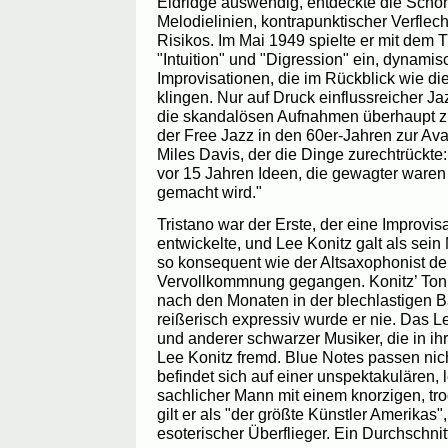
Eldridge auswendig, entdeckte die Schö
Melodielinien, kontrapunktischer Verfle
Risikos. Im Mai 1949 spielte er mit dem T
"Intuition" und "Digression" ein, dynamis
Improvisationen, die im Rückblick wie di
klingen. Nur auf Druck einflussreicher Jaz
die skandalösen Aufnahmen überhaupt zu 
der Free Jazz in den 60er-Jahren zur Ava
Miles Davis, der die Dinge zurechtrückte:
vor 15 Jahren Ideen, die gewagter waren 
gemacht wird."
Tristano war der Erste, der eine Improvi
entwickelte, und Lee Konitz galt als sein
so konsequent wie der Altsaxophonist de
Vervollkommnung gegangen. Konitz’ Ton w
nach den Monaten in der blechlastigen 
reißerisch expressiv wurde er nie. Das 
und anderer schwarzer Musiker, die in ihr
Lee Konitz fremd. Blue Notes passen nicht
befindet sich auf einer unspektakulären,
sachlicher Mann mit einem knorzigen, t
gilt er als "der größte Künstler Amerikas
esoterischer Überflieger. Ein Durchschnitt