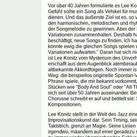
Vor über 40 Jahren formulierte es Lee K
Gefühl sollte ein Song als Vehikel für mu
dienen. Und das äußerste Ziel ist es, so 
den harmonischen, melodischen und rh
der Songmelodie zu gewinnen. Aber der
Variationen zusammenhalten. Deshalb ha
beschäftigt, neue Songs zu finden. Ich ha
könnte ewig die gleichen Songs spielen
Variationen aufwarten." Daran hat sich n
ist Lee Konitz vom Mysterium des Unvorh
erschafft aus dem Augenblick atembera
altbekannte Akkordfolgen. Noch immer ist
Weg: die beispiellos originelle Spontan-V
Phrase spiele, die mir bekannt vorkommt,
Stücken wie "Body And Soul" oder "All Th
sich seit über 50 Jahren auseinander. B
Chorusse schreibt er auf und betitelt sie:
Kompositionen.
Lee Konitz stellt in der Welt des Jazz ei
Improvisationskunst dar. Sein Timing, sei
Taktstrich, grenzt an Magie. Seine Lini
irgendwo, mäandern auf einer geradezu 