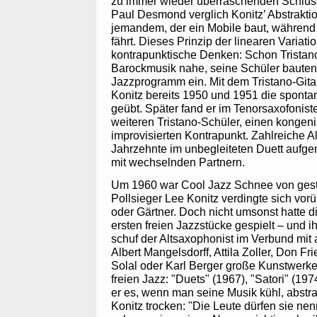
zu immer wieder überraschenden Schluss
Paul Desmond verglich Konitz’ Abstraktio
jemandem, der ein Mobile baut, während 
fährt. Dieses Prinzip der linearen Variation
kontrapunktische Denken: Schon Tristano f
Barockmusik nahe, seine Schüler bauten 
Jazzprogramm ein. Mit dem Tristano-Gitar
Konitz bereits 1950 und 1951 die spontan
geübt. Später fand er im Tenorsaxofonis
weiteren Tristano-Schüler, einen kongeni
improvisierten Kontrapunkt. Zahlreiche A
Jahrzehnte im unbegleiteten Duett aufg
mit wechselnden Partnern.
Um 1960 war Cool Jazz Schnee von geste
Pollsieger Lee Konitz verdingte sich vor
oder Gärtner. Doch nicht umsonst hatte d
ersten freien Jazzstücke gespielt – und i
schuf der Altsaxophonist im Verbund mit
Albert Mangelsdorff, Attila Zoller, Don Fr
Solal oder Karl Berger große Kunstwerke 
freien Jazz: "Duets" (1967), "Satori" (19
er es, wenn man seine Musik kühl, abstra
Konitz trocken: "Die Leute dürfen sie nen